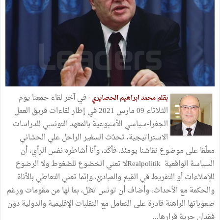
في آخر لقاء جمعنا يوم
بقلم محمد ابراهيم الحصايري -
الثلاثاء 09 مارس 2021 في إطار لقاءات فريق العمل
الجغرا-سياسي الأسبوعية بالمعهد التونسي للدراسات
الاستراتيجية، تحدّث السفير الراحل علي الحشاني
معلّقا على موضوع نقاشنا يومئذ، فأكّد، وأنا أشاطره نفس الرأي، أن
السياسة الواقعية Realpolitikلا تعني الخضوع للضغوط ولا الرضوخ
للإملاءات أو التفريط في القيم والمبادئ، وإنّما تعني التعاطي بالأناة
والحكمة مع الأحداث، وأضاف أن تونس تظل، بما لها من مقومات ورغم
صعوباتها الراهنة قادرة على التعامل مع التقلبات الإقليمية والدولية دون
فقدان حرية قرارها...