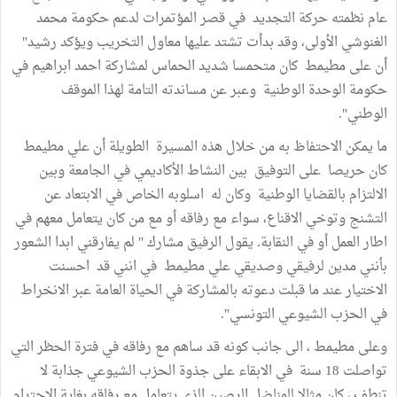
عام نظمته حركة التجديد في قصر المؤتمرات لدعم حكومة محمد
الغنوشي الأولى، وقد بدأت تشتد عليها معاول التخريب ويؤكد رشيد"
أن على مطيمط كان متحمسا شديد الحماس لمشاركة احمد ابراهيم في
حكومة الوحدة الوطنية وعبر عن مساندته التامة لهذا الموقف
الوطني".
ما يمكن الاحتفاظ به من خلال هذه المسيرة الطويلة أن علي مطيمط
كان حريصا على التوفيق بين النشاط الأكاديمي في الجامعة وبين
الالتزام بالقضايا الوطنية وكان له اسلوبه الخاص في الابتعاد عن
التشنج وتوخي الاقناع، سواء مع رفاقه أو مع من كان يتعامل معهم في
اطار العمل أو في النقابة. يقول الرفيق مشارك " لم يفارقني ابدا الشعور
بأنني مدين لرفيقي وصديقي علي مطيمط في انني قد احسنت
الاختيار عند ما قبلت دعوته بالمشاركة في الحياة العامة عبر الانخراط
في الحزب الشيوعي التونسي".
وعلى مطيمط ، الى جانب كونه قد ساهم مع رفاقه في فترة الحظر التي
تواصلت 18 سنة في الابقاء على جذوة الحزب الشيوعي جذابة لا
تنطفئ، كان مثالا للمناضل الرصين الذي يتعامل مع رفاقه بغاية الاحترام