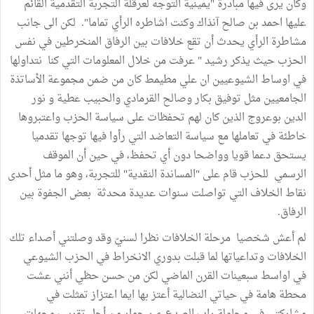
وكان يرى فيها مبادرة "يمينية التوجه لعرقلة التجربة التقدمية القائم
عليها احمد بن صالح آنذاك وكنت اشاطره الرأي تماما". لكن الى جانب
مشاطرة الرأي يحدث أن تقع خلافات بين الرفاق المنخرطين في نفس
الحزب حيث يذكر رشيد " عرفت من خلال المعلومات التي كنا نتداولها
في اوساط الشيوعيين ان علي مطيمط كان من ضمن مجموعة الأساتذة
الجامعيين مثل توفيق بكار وصالح القرمادي والحبيب عطية و نور
الدين بوعروج الذين كان لهم تحفظات على سياسة الحزب واعتبروها
خاطئة في تعاملها مع سياسة التعاضد التي رأوا فيها توجها تقدميا
يستحق دعما قويا وواضحا دون أي تحفظ، في حين أن الموقف
الرسمي للحزب قام على "المساندة النقدية" للتجربة، وهو ما مثل أحدى
نقاط الخلاف التي تواصلت سنوات عديدة محدثة بعض الجفوة بين
الرفاق.
لم أعش شخصيا مرحلة الخلافات نظرا لسنيّ وقد وصلتني أصداء تلك
الخلافات وتداعياتها لما قبلت بدوري الانخراط في الحزب الشيوعي
في اواسط سبعينات القرن الماضي لكن من حسن حظي أنني عشت
محطة هامة في حياتي النضالية أعتز بها ايما اعتزاز تمثلت في