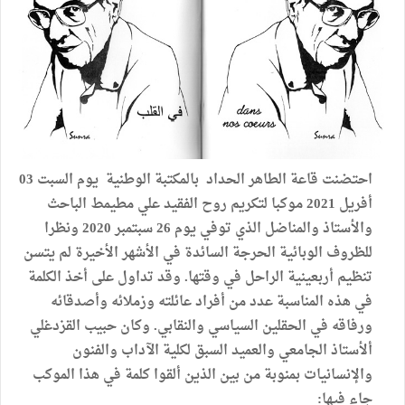
احتضنت قاعة الطاهر الحداد بالمكتبة الوطنية يوم السبت 03
أفريل 2021 موكبا لتكريم روح الفقيد علي مطيمط الباحث
والأستاذ والمناضل الذي توفي يوم 26 سبتمبر 2020 ونظرا
للظروف الوبائية الحرجة السائدة في الأشهر الأخيرة لم يتسن
تنظيم أربعينية الراحل في وقتها. وقد تداول على أخذ الكلمة
في هذه المناسبة عدد من أفراد عائلته وزملائه وأصدقائه
ورفاقه في الحقلين السياسي والنقابي. وكان حبيب القزدغلي
ألأستاذ الجامعي والعميد السبق لكلية الآداب والفنون
والإنسانيات بمنوبة من بين الذين ألقوا كلمة في هذا الموكب
جاء فيها: