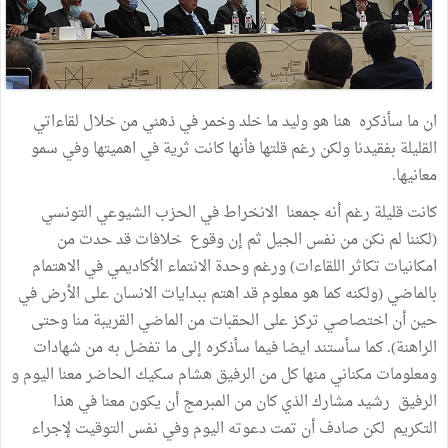
ان ما سأذكره هنا هو وليد ما خلد وخمر في ذهني من خلال لقاءاتي
القليلة بفقيدنا ولكن رغم قلتها فأنها كانت ثرية في اهميتها وفي سمو
معانيها.
كانت قليلة رغم أنه جمعنا الانخراط في الحزب الشيوعي التونسي
(لكننا لم نكن من نفس الجيل ثم إن وقوع خلافات قد حدت من
امكانيات تكاثر اللقاءات) ورغم وحدة الانتماء الأكاديمي في الاهتمام
بالماضي (ولكنه كما هو معلوم قد اهتم ببدايات الانسان على الأرض في
حين أن اختصاصي تركز على الحقبات من الماضي القريبة منا وحتى
الراهنة). كما سأستند ايضا فيما سأذكره إلى ما تفضل به من شهادات
ومعلومات مكناني منها كل من الرفيق هشام سكيك الحاضر معنا اليوم و
الرفيق رشيد مشارك الذي كان من المبرمج أن يكون معنا في هذا
التكريم لكن صادف أن تمت دعوته اليوم وفي نفس التوقيت لإجراء