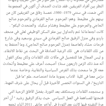
مشاركتي في محاولة راب الصدع عبر حوار من أجل تقريب وجهات
النظر بين أفراد الفريقين. فقد شاءت الصدف أن أكون في المجموعة
التي ضمت، في ستتي 1979- 1980، خمسة رفاق من الفريقين كان من
بينهم علي مطيمط وهم: المرحوم صالح القرمادي والمرحوم صالح
الحاجي والمرحوم علي مطيمط وهشام سكيك والمتحدث اليكم" .
كانت اجتماعاتنا تتم بالتداول بين مقر السكن الوظيفي لعلي في متحف
باردو وفي منزل الرفيق صالح القرمادي في سيدي بوسعيد وفي شارع
فرحات حشاد بالعاصمة (منزل المرحوم صالح الحاجي). وما أحتفظ به
من تلك اللقاءات هي تلك الرغبة الصادقة في البحث عن نقاط الالتقاء.
و ليس المجال هنا للتفصيل في مآلات تلك اللقاءات ولكن يمكن القول
أنه منذ ذلك الزمن (اربعون سنة) أصبحت أعرف علي مطيمط وأتحادث
معه كل ما سمحت بذلك الفرص السياسية والنقابية، وخاصة عندما
درّس معنا في كلية الاداب بمنوبة مادة اختصاصه، علم "ما قبل
التاريخ"، في السنوات الخمس الأخيرة قبل أن يحال على شرف المهنة.
و ستتجدد اللقاءات وستتكثف بعد الثورة، بفضل الآفاق الرحبة التي
فتحتها للمساهمة في العمل السياسي حيث يذكر الرفيق رشيد " أن آخر
مرة التقيته فيها كانت بعد الثورة في أواخر جانفي 2011 اثناء تجمع