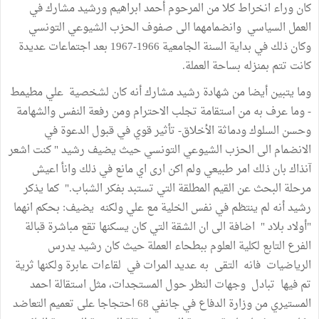
كان وراء انخراط كلا من المرحوم أحمد ابراهيم ورشيد مشارك في
العمل السياسي وانضمامهما الى صفوف الحزب الشيوعي التونسي
وكان ذلك في بداية السنة الجامعية 1966-1967 بعد اجتماعات عديدة
كانت تتم بمنزله بساحة العملة.
وما يتبين أيضا من شهادة رشيد مشارك أنه كان لشخصية علي مطيمط
- وما عرف به من استقامة تجلب الاحترام ومن رفعة النفس والشهامة
وحسن السلوك ودماثة الأخلاق- تأثير قوي في قبول الدعوة في
الانضمام الى الحزب الشيوعي التونسي حيث يضيف رشيد " كنت اشعر
آنذاك بان ذلك امر طبيعي ولم اكن ارى اي مانع في ذلك وانأ اعيش
مرحلة البحث عن القيم المطلقة التي تستبد بفكر الشباب." كما يذكر
رشيد أنه لم ينتظم في نفس الخلية مع علي ولكنه يضيف: بحكم انهما
"أولاد بلاد " اضافة الى ان الشقة التي كان يسكنها تقع مباشرة قبالة
الفرع التابع لكلية العلوم ببطحاء العملة حيث كان رشيد يدرس
الرياضيات فانه التقى به عديد المرات في لقاءات عابرة ولكنها ثرية
تم فيها تبادل وجهات النظر حول المستجدات، مثل استقالة احمد
المستيري من وزارة الدفاع في جانفي 68 احتجاجا على تعميم التعاضد