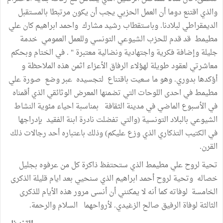
والذي اقتنع دوما أن العمل الحزبي يجب أن يكون مرتبطا بالمستقبل
الديمقراطي لبلادنا. وباستقطاب رشيد مشارك واحمد ابراهيم كان علي
مطيمط قد قدم للحزب الشيوعي التونسي وللعمل العمومي خدمة
جليلة وإضافة فكرية واجتهادية ونضالية معتبرة " . في الختام وبحكم
معاشرتي لعقود طويلة لهؤلاء الرفاق الأعزاء اثمن هذه الملاحظة و
أؤكدها بدوري. وهو ما سعيت باقتناع لتجسيده عبر وضع صورة علي
مطيمط في احدى اللوحات التي تضمنها المعرض الوثائقي الذي أقمناه
في الأسبوع الماضي في مدينة الثقافة بمناسبة احياء مئوية النشاط
الشيوعي بالبلاد التونسية (والتي تفضلت نادرة ابنة الفقيد بإدراجها
في الكتيب التذكاري الذي وزع عليكم) وذلك باعتباره أحد رجالات ذلك
القرن.
تحية لروح علي مطيمط الذي ستحتفظ ذاكرة كل من عرفوه بجليل
خصاله وتحية لروح أحمد ابراهيم الذي سنحيي بعد ايام قليلة الذكرى
الخامسة لوفاته كما أنه لا يمكنني أن أنسى مرور هذه الأيام للذكرى
الثالثة لوفاة الرفيق صالح الزغيدي. لأرواحهما السلام والرحمة.