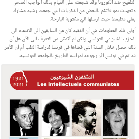
التلقيح ضد الكورونا وقد شجعته على القيام بذلك الواجب الصحي
وتعهدت بموافاتكم بالبعض من الذكريات التي جمعت رشيد مشارك
بعلي مطيمط حيث ارسلها اليّ مكتوبة البارحة.
أولى تلك المعلومات هي أن الفقيد كان من السابقين الى الانتماء الى
الحزب الشيوعي التونسي ولكن لم أتمكن من التعرف الى الآن هل أن
ذلك حصل خلال السنة التي قضاها في فرنسا لدراسة الطب أم أن الأمر
قد تم في تونس اثر رجوعه لدراسة التاريخ بالجامعة التونسية.