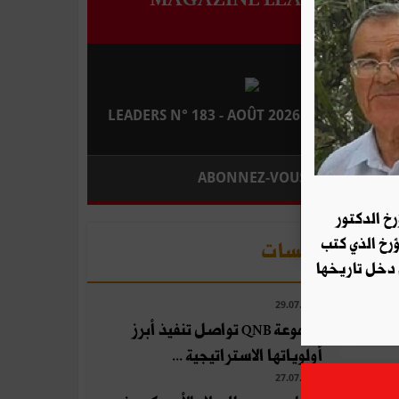
LEADERS N° 183 - AOÛT 2026 : EN KIOSQUE
ABONNEZ-VOUS
رخ الدكتور
ؤرخ الذي كتب
صداء المؤسسات
 دخل تاريخها
29.07.2026
مجموعة QNB تواصل تنفيذ أبرز
أولوياتها الاستراتيجية ...
27.07.2026