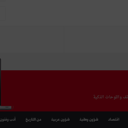
تف واللوحات الذكية
اقتصاد
شؤون وطنية
شؤون عربية
من التاريخ
أدب وفنون