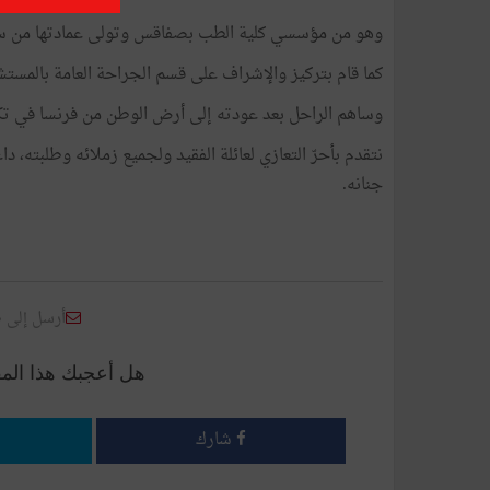
وهو من مؤسسي كلية الطب بصفاقس وتولى عمادتها من سنة 1974 (تاريخ تأسيسها) إلى سنة 
كما قام بتركيز والإشراف على قسم الجراحة العامة بالمس
وساهم الراحل بعد عودته إلى أرض الوطن من فرنسا في تك
نتقدم بأحرّ التعازي لعائلة الفقيد ولجميع زملائه وطلبته، 
جنانه.
أرسل إلى 
هل أعجبك هذا الم
شارك