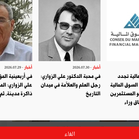
أخبار
أخبار
- 2026.07.29
- 2026.07.30
الية تجدد
في محبة الدكتور علي الزواري:
في أربعينية المؤ
السوق المالية
رجل العلم والعلاّمة في ميدان
علي الزواري: الم
أ
و المستثمرين
التاريخ
ذاكرة مدينة، ثم
ق وراء
توفي اليوم الثلاثاء 2 مارس 2021 أحد أعلام طب الجراحة العامة في تونس، الدكتور عبد الحفيظ السلامي عن عمر يناهز 85
الغاء