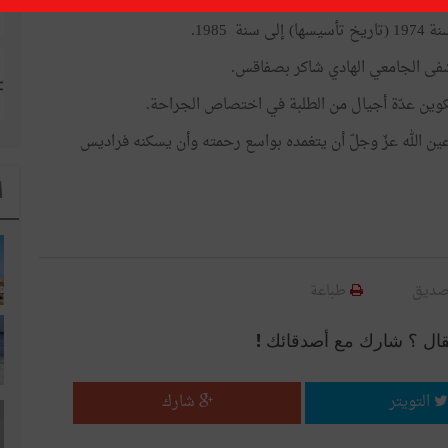
1985.
تشفى الجامعي الهادي شاكر بصفاقس.
وين عدّة أجيال من الطلبة في اختصاص الجراحة.
داعين الله عزّ وجلّ أن يتغمده بواسع رحمته وأن يسكنه فراديس
ا
صديق
طباعة
قال ؟ شارك مع أصدقائك !
التويتر
شارك