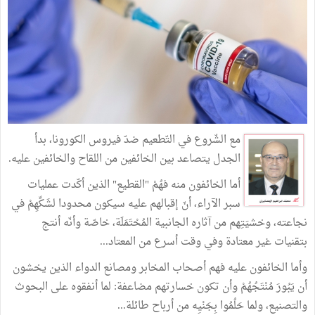
مع الشّروع في التّطعيم ضدّ فيروس الكورونا، بدأ
الجدل يتصاعد بين الخائفين من اللقاح والخائفين عليه.
أما الخائفون منه فهُمْ "القطيع" الذين أكّدت عمليات
سبر الآراء، أنّ إقبالهم عليه سيكون محدودا لشَكِّهِمْ في
نجاعته، وخشيَتِهم من آثاره الجانبية المُحْتَمَلَة، خاصّة وأنّه أنتج
بتقنيات غير معتادة وفي وقت أسرع من المعتاد...
وأما الخائفون عليه فهم أصحاب المخابر ومصانع الدواء الذين يخشون
أن يَبُورَ مُنْتَجُهُمْ وأن تكون خسارتهم مضاعفة: لما أنفقوه على البحوث
والتصنيع، ولما حَلُمُوا بِجَنْيِه من أرباح طائلة...