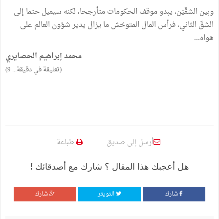
وبين الشقَّيْن، يبدو موقف الحكومات متأرجحا، لكنه سيميل حتما إلى
الشقّ الثاني، فرأس المال المتوحّش ما يزال يدير شؤون العالم على
هواه...
محمد إبراهيم الحصايري
(تعليقة في دقيقة... 9)
أرسل إلى صديق
طباعة
هل أعجبك هذا المقال ؟ شارك مع أصدقائك !
شارك
التويتر
شارك