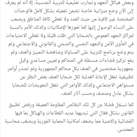
وبعض هياكل التعهد وتجارب تعليمية للتربية الجنسية، إلا أنه لم يعرف
إلى الآن وضع ميزانية خاصة تضمن تفعيله بشكل كامل فالوحدات
المختصة غير كافية من حيث العدد ولا تغطي كافة المناطق ويصعب
على النساء الوصول إليها كما تعوزها الإمكانيات وكذلك الأمر بالنسبة
لمراكز التعهد العمومي بالضحايا التي ظلت قليلة ولا تغطي الاحتياجات
في المأوى الأمن والتعهد النفسي والصحي والقانوني والاجتماعي ولم
يتم وضع برنامج للتربية على المساواة ومناهضة التمييز والعنف ولم
يقع تركيز فضاءات مستقلة في المحاكم وتعيين مساعدي وكيل
جمهورية مختصين في العنف بكل محاكم الجمهورية ولم تصدر أوامر
تطبيقية تفعّل الإعانة العدلية لكل ضحايا العنف بغض النظر عن
مستواهن الاجتماعي وكذلك الأوامر التي تفعّل التعويضات للضحايا
بشكل عادل ومنصف وحسب آثار العنف.
كما نسجّل فضلا عن كل تلك النقائص المقاومة العميقة ورفض تطبيق
القانون بشكل فعّال التي تبديهما عديد القطاعات والهياكل بما فيها
القضائية والامنية مما يضعف امكانية الحماية الفورية ويصعّب محاسبة
المعتدين.