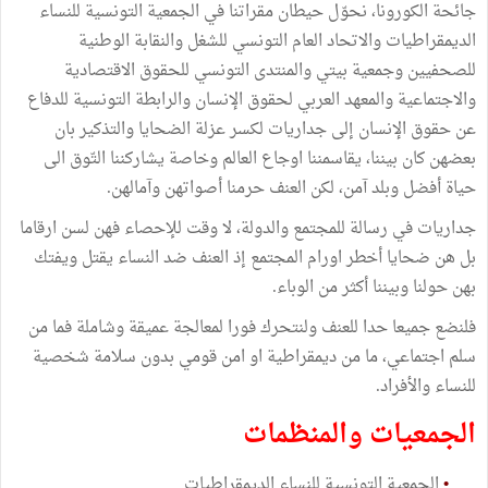
جائحة الكورونا، نحوّل حيطان مقراتنا في الجمعية التونسية للنساء
الديمقراطيات والاتحاد العام التونسي للشغل والنقابة الوطنية
للصحفيين وجمعية بيتي والمنتدى التونسي للحقوق الاقتصادية
والاجتماعية والمعهد العربي لحقوق الإنسان والرابطة التونسية للدفاع
عن حقوق الإنسان إلى جداريات لكسر عزلة الضحايا والتذكير بان
بعضهن كان بيننا، يقاسمننا اوجاع العالم وخاصة يشاركننا التّوق الى
حياة أفضل وبلد آمن، لكن العنف حرمنا أصواتهن وآمالهن.
جداريات في رسالة للمجتمع والدولة، لا وقت للإحصاء فهن لسن ارقاما
بل هن ضحايا أخطر اورام المجتمع إذ العنف ضد النساء يقتل ويفتك
بهن حولنا وبيننا أكثر من الوباء.
فلنضع جميعا حدا للعنف ولنتحرك فورا لمعالجة عميقة وشاملة فما من
سلم اجتماعي، ما من ديمقراطية او امن قومي بدون سلامة شخصية
للنساء والأفراد.
الجمعيات والمنظمات
•
الجمعية التونسية للنساء الديمقراطيات