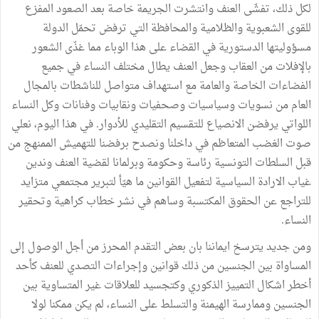
لكل ذلك، تفشّى العنف وانتشرت الجريمة خاصة بعد الصعود المفزع
للقوى الشعبوية والظلامية والمحافظة التي ترفض تحمّل الدولة
مسؤوليتها الدستورية في القضاء على هذا الوباء مما غذّى الشعور
بالإفلات من العقاب وجعل العنف يطال مختلف النساء في جميع
الفضاءات الخاصة والعامة مع استهداف متواصل للناشطات بالمجال
العام من نسويات وسياسيات وصحفيات ونقابيات وفنانات وكل النساء
اللواتي يرفضن الانصياع للتقسيم التقليدي للأدوار. في هذا اليوم، نعلي
صوت الغضب المتعاظم في داخلنا ونصدح برفضنا للتهميش الممنهج من
قبل السلطات التونسية رئاسة وحكومة وبرلمانا لقضية العنف وندين
غياب الارادة السياسية لتفعيل القوانين ما هيّأ لتبرير مجتمعي متزايد
للتراجع عن الحقوق المكتسبة وساهم في نشر خطاب كراهية وتحقير
النساء.
ومن جديد يترسخ ايماننا بان بعض التقدم المحرز من أجل الوصول إلى
المساواة بين الجنسين من ذلك قوانين وإجراءات التصدي للعنف كأحد
أخطر اشكال التمييز الذكوري وكتجسيد للعلاقات غير المتساوية بين
الجنسين وممارسة الهيمنة والتسلط على النساء، لم يكن ممكنا لولا