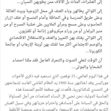
إلى العشرات، المئات بل الآلاف ممن يطويهن النسيان…
إلى اللواتي يطالهن وباء العنف في محل الزوجية وبيت العائلة
وعلى طريق المدرسة وفي الحافلة وأمام المنسج أو خلف ازرار
الحاسوب وعلى مسمع ومرأى الملايين على خشبة المسرح أو من
منبر البرلمان أو من وراء ميكروفون إذاعة أو تلفزيون.
إلى اللواتي يفتك بهن التمييز والعنف والاستغلال الاقتصادي
والوصم الاجتماعي أكثر مما تفتك بهن أوبئة الإرهاب أو جائحة
الكورونا…
آن الوقت لنعلي الصوت والتحرك العاجل فقد مللنا احصاء
الضحايا والموتى…
في هذا اليوم العالمي، 25 نوفمبر، الذي نستعيد فيه ذكرى الأخوات
موراليس وقد اغتالتهن سنة 1960 يد النظام الفاشي الفاسد لشجاعتهن
في التصدي للدكتاتورية، فأهدت لهن منظمة الأمم المتحدة هذه
المناسبة الدولية، نحن نحيي كل النساء الصامدات من أجل المساواة
والحق في السيادة على أجسادهن واحترام حرياتهن وفي سبيل العيش
الكريم والمنتفضات ضد الاستعمار والعنصرية وضد عنجهية الأنظمة