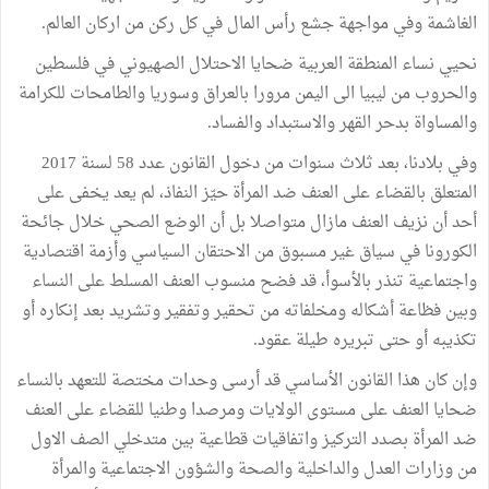
الغاشمة وفي مواجهة جشع رأس المال في كل ركن من اركان العالم.
نحيي نساء المنطقة العربية ضحايا الاحتلال الصهيوني في فلسطين
والحروب من ليبيا الى اليمن مرورا بالعراق وسوريا والطامحات للكرامة
والمساواة بدحر القهر والاستبداد والفساد.
وفي بلادنا، بعد ثلاث سنوات من دخول القانون عدد 58 لسنة 2017
المتعلق بالقضاء على العنف ضد المرأة حيّز النفاذ، لم يعد يخفى على
أحد أن نزيف العنف مازال متواصلا بل أن الوضع الصحي خلال جائحة
الكورونا في سياق غير مسبوق من الاحتقان السياسي وأزمة اقتصادية
واجتماعية تنذر بالأسوأ، قد فضح منسوب العنف المسلط على النساء
وبين فظاعة أشكاله ومخلفاته من تحقير وتفقير وتشريد بعد إنكاره أو
تكذيبه أو حتى تبريره طيلة عقود.
وإن كان هذا القانون الأساسي قد أرسى وحدات مختصة للتعهد بالنساء
ضحايا العنف على مستوى الولايات ومرصدا وطنيا للقضاء على العنف
ضد المرأة بصدد التركيز واتفاقيات قطاعية بين متدخلي الصف الاول
من وزارات العدل والداخلية والصحة والشؤون الاجتماعية والمرأة