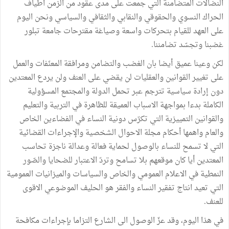
النضالات المتضامنة التي جمعت على مدى عقود من الزمن اطياف
الحراك النسوي والحقوقي والنقابي والثقافي والسياسي ونحن اليوم
على العهد للقيام بتحركات واسعة وصياغة مقترحات جامعة تبلور
غضبنا وتجسّد تضامننا.
لكن وعينا عميق أيضا بان الغضب والتضامن ومرافقة المعنّفات والعمل
على تغيير القوانين والعقليات لن يقضي على العنف ولن يردع المعتدين
دون إرادة سياسية تترجم عبر تحمل الدولة والمجتمع المسؤولية
الكاملة بدءا بمواجهة الاسباب العميقة للظاهرة في التربية والتعليم
والقوانين التمييزية التي تكرّس دونية النساء في الفضاءين الخاص
والعام واهمها أحكام مجلة الاحوال الشخصية والإجراءات القضائية
التي لا تسمح للنساء بالوصول لحماية فعالة وعدالة ناجزة تحاسب
المعتدين أيا كان موقعهم بلا تسامح وتردّ الاعتبار للضحايا والصّور
النمطية في الاعلام العمومي والخاص والسياسات والميزانيات العمومية
التي تعيد انتاج تفقير النساء والفقر هو الحليف الموضوعي الاقوى
للعنف.
في هذا اليوم، وقد عزّ الوصول الى الشارع التزاما بإجراءات مكافحة