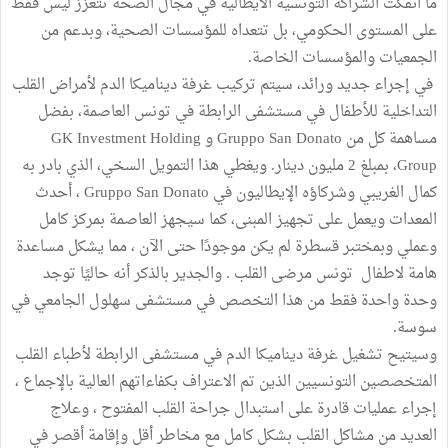
ما انفكت الشراكة التونسية الايطالية في مجال الصحة تتعزز ليس فقط
على المستوى الحكومي، بل تتعداه للمؤسسات الصحية، وبدعم من
الجمعيات والمؤسسات الخاصة.
في إجراء جديد ورائد، سيتم تركيب غرفة ديناميكا الدم لأمراض القلب
التداخلية للأطفال في مستشفى الرابطة في تونس العاصمة، بفضل
مساهمة كل من Gruppo San Donato و GK Investment Holding
Group، بمبلغ 2 مليون دينار. ويغطي هذا التمويل السخي، الذي بادر به
كمال الغريبي وشركاؤه الإيطاليون في Gruppo San Donato ، أحدث
المعدات ويعمل على تجهيز المبنى، كما سيجهز العاصمة بمركز كامل
وعملي وبمختبر قسطرة لم يكن موجودًا حتى الآن ، مما يشكل مساعدة
هامة لاطفال تونس مرضى القلب . والجدير بالذكر أنه حاليًا توجد
وحدة واحدة فقط من هذا التخصص في مستشفى سهلول الجامعي في
سوسة.
وسيتيح تشغيل غرفة ديناميكا الدم في مستشفى الرابطة لأطباء القلب
المتخصصين التونسيين الذين تم الاعتراف بكفاءاتهم العالية بالإجماع ،
إجراء عمليات قادرة على استبدال جراحة القلب المفتوح ، وعلاج
العديد من مشاكل القلب بشكل كامل مع مخاطر أقل وإقامة أقصر في