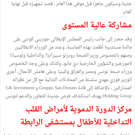
حثيثا وسيكون جاهزا قبل موفى هذا العام ، قصد تجهيزه قبل نهاية
العام.
مشاركة عالية المستوى
وقد حضر إلى جانب رئيس المجلس الإيطالي جوزيبي كونتي على
مائدة مستديرة نُظمت بهذه المناسبة، وعدد من الوزراء الايطاليين
ومنهم بالخصوص وزير الصحة روبرتو سبيرانزا، والداخلية ولوسيانا
لامورجيز والشؤون الخارجية دي مايو، وكذلك وعلى وجه الخصوص
وزراء صحة تونس ومصر والعراق وكينيا. وعلى هامش الأعمال، أجرى
الوزير فوزي مهدي سلسلة من المحادثات الثنائية مع كل من نظرائه
المشاركين ، بالإضافة إلى قادة Gruppo San Donato و GK Investment
Holding Group يهدف استكشاف فرص جديدة للتعاون والدعم لتونس.
مركز الدورة الدموية لأمراض القلب
التداخلية للأطفال بمستشفى الر
ا
بط
ة