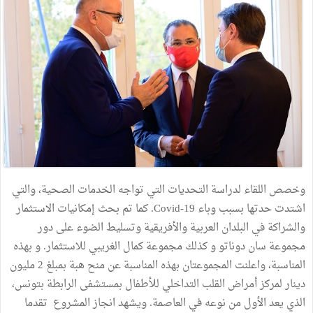
وخصص اللقاء لدراسة التحديات التي تواجه الخدمات الصحية، والتي
اشتدت حدتها بسبب وباء Covid-19. كما تم بحث إمكانيات الاستثمار
والشراكة في البلدان العربية والأفريقية وتسليط الضوء على دور
مجموعة سان دوناتو و كذلك مجموعة كمال الغريبي للاستثمار. و بهذه
المناسبة، واعلنت المجموعتان بهذه المناسبة عن منح هبة بمبلغ 2 مليون
دينار لمركز أمراض القلب التداخلي للأطفال بمستشفى الرابطة بتونس،
الذي يعد الأول من نوعه في العاصمة. ويشهد انجاز المشروع تقدما