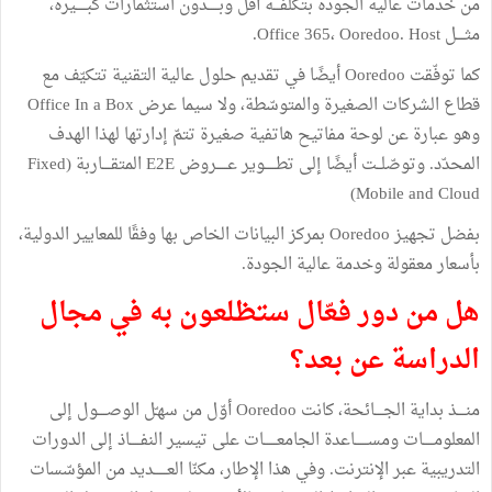
من خدمات عالية الجودة بتكلفـــة أقلّ وبـــــدون استثمارات كبـــــيرة،
مثــــل Office 365، Ooredoo. Host.
كما توفّقت Ooredoo أيضًا في تقديم حلول عالية التقنية تتكيّف مع
قطاع الشركات الصغيرة والمتوسّطة، ولا سيما عرض Office In a Box
وهو عبارة عن لوحة مفاتيح هاتفية صغيرة تتمّ إدارتها لهذا الهدف
المحدّد. وتوصّلــت أيضًا إلى تطـــــوير عـــــروض E2E المتقــــاربة (Fixed
Mobile and Cloud)
بفضل تجهيز Ooredoo بمركز البيانات الخاص بها وفقًا للمعايير الدولية،
بأسعار معقولة وخدمة عالية الجودة.
هل من دور فعّال ستظلعون به في مجال
الدراسة عن بعد؟
منــــذ بداية الجــــائحة، كانت Ooredoo أوّل من سهـّل الوصــــول إلى
المعلومـــــات ومســــــاعدة الجامعــــــات على تيسير النفـــــاذ إلى الدورات
التدريبية عبر الإنترنت. وفي هذا الإطار، مكنّا العــــــديد من المؤسّسات