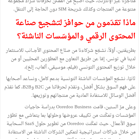
متاجرنا عبر الإنترنت، حيث أصبح من الممكن لحرفائنا شراء مجموعة
متنوعة من المنتجات وكذلك شريحة SIM دون الحاجة إلى التنقل.
ماذا تقدّمون من حوافز لتشجيع صناعة
المحتوى الرقمي والمؤسّسات الناشئة؟
بطريقتين، أوّلاً، نشجّع شركاءنا من صنّاع المحتوى الأجـــانب للاستثمار
لدينا في تونس، إمّا عن طريق التعاون مع المطوّرين المحليين أو من
خلال توزيع المحتوى التونسي (فيلم، موسيقى، ألعاب، إلخ)،
ثانيًا، نشجّع المؤسّسات الناشئة التونسية بدعم كامل، ونساعد أصحابها
على فهم السوق بشكل أفضل، ونقدّم لحرفائنا من B2C وB2B، كما نقدّم
أفضل الوسائل للاستفادة المادية من منتجاتهم وتوزيعها.
وعلى مرّ السنين، قامت Ooredoo Business بدراسة حاجيات
المؤسّسات وتمكّنت من تكييف عروضها وحلولها بما يتماشى مع تطوّر
سوق الأعمال. حيث تمكّنت Ooredoo من تطوير حلول SaaS السحابية
من خلال شراكات استراتيجية لتمكين الشركات الناشئة من الاستفادة