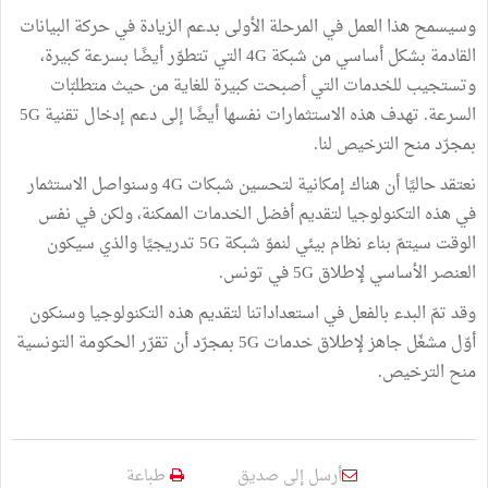
وسيسمح هذا العمل في المرحلة الأولى بدعم الزيادة في حركة البيانات
القادمة بشكل أساسي من شبكة 4G التي تتطوّر أيضًا بسرعة كبيرة،
وتستجيب للخدمات التي أصبحت كبيرة للغاية من حيث متطلبّات
السرعة. تهدف هذه الاستثمارات نفسها أيضًا إلى دعم إدخال تقنية 5G
بمجرّد منح الترخيص لنا.
نعتقد حاليًا أن هناك إمكانية لتحسين شبكات 4G وسنواصل الاستثمار
في هذه التكنولوجيا لتقديم أفضل الخدمات الممكنة، ولكن في نفس
الوقت سيتمّ بناء نظام بيئي لنموّ شبكة 5G تدريجيًا والذي سيكون
العنصر الأساسي لإطلاق 5G في تونس.
وقد تمّ البدء بالفعل في استعداداتنا لتقديم هذه التكنولوجيا وسنكون
أوّل مشغّل جاهز لإطلاق خدمات 5G بمجرّد أن تقرّر الحكومة التونسية
منح الترخيص.
أرسل إلى صديق
طباعة