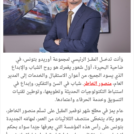
وَأنت تدخـــل المقـــرّ الرئيسي لمجموعة أوريدو بتونس، في
ضاحية البحيرة، أوّل شعور يغمرك هو روح الشباب والإبداع
الذي يسود الجميع، من أعوان الاستقبال والخدمات إلى المدير
العام،
منصور الخاطر
. شباب في السنّ والتفكير، وإبداع في
استنباط التكنولوجيات الحديثة وتطويعها، وتوطين تقنيات
التسويق وخدمة الحرفاء واعتمادها.
عام يمرّ في مطلع شهر نوفمبر المقبل على تسلّم منصور الخاطر،
وهو يكاد يتخطّى منتصف الثلاثينات من العمر، لمهامّه الجديدة
بتونس على رأس هذه المؤسّسة التي يعرفها جيّدا سواء بحكم