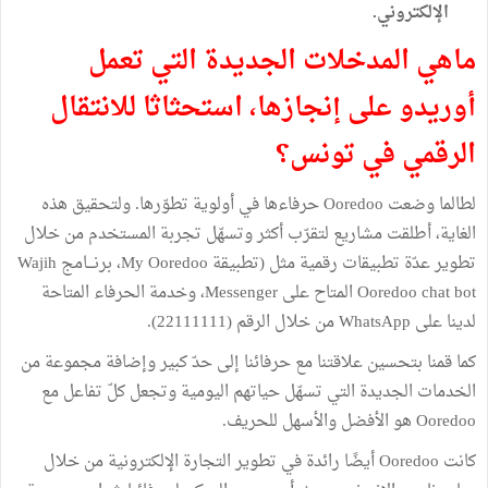
الإلكتروني.
ماهي المدخلات الجديدة التي تعمل
أوريدو على إنجازها، استحثاثا للانتقال
الرقمي في تونس؟
لطالما وضعت Ooredoo حرفاءها في أولوية تطوّرها. ولتحقيق هذه
الغاية، أطلقت مشاريع لتقرّب أكثر وتسهّل تجربة المستخدم من خلال
تطوير عدّة تطبيقات رقمية مثل (تطبيقة My Ooredoo، برنـــامج Wajih
Ooredoo chat bot المتاح على Messenger، وخدمة الحرفاء المتاحة
لدينا على WhatsApp من خلال الرقم (22111111).
كما قمنا بتحسين علاقتنا مع حرفائنا إلى حدّ كبير وإضافة مجموعة من
الخدمات الجديدة التي تسهّل حياتهم اليومية وتجعل كلّ تفاعل مع
Ooredoo هو الأفضل والأسهل للحريف.
كانت Ooredoo أيضًا رائدة في تطوير التجارة الإلكترونية من خلال