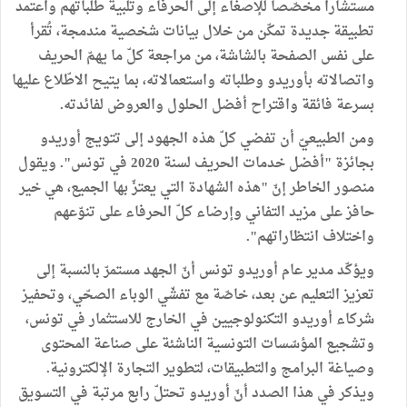
مستشارا مخصّصا للإصغاء إلى الحرفاء وتلبية طلباتهم واعتمد
تطبيقة جديدة تمكّن من خلال بيانات شخصية مندمجة، تُقرأ
على نفس الصفحة بالشاشة، من مراجعة كلّ ما يهمّ الحريف
واتصالاته بأوريدو وطلباته واستعمالاته، بما يتيح الاطّلاع عليها
بسرعة فائقة واقتراح أفضل الحلول والعروض لفائدته.
ومن الطبيعيّ أن تفضي كلّ هذه الجهود إلى تتويج أوريدو
بجائزة "أفضل خدمات الحريف لسنة 2020 في تونس". ويقول
منصور الخاطر إنّ "هذه الشهادة التي يعتزّ بها الجميع، هي خير
حافز على مزيد التفاني وإرضاء كلّ الحرفاء على تنوّعهم
واختلاف انتظاراتهم".
ويؤكّد مدير عام أوريدو تونس أنّ الجهد مستمرّ بالنسبة إلى
تعزيز التعليم عن بعد، خاصّة مع تفشّي الوباء الصحّي، وتحفيز
شركاء أوريدو التكنولوجيين في الخارج للاستثمار في تونس،
وتشجيع المؤسّسات التونسية الناشئة على صناعة المحتوى
وصياغة البرامج والتطبيقات، لتطوير التجارة الإلكترونية.
ويذكر في هذا الصدد أنّ أوريدو تحتلّ رابع مرتبة في التسويق