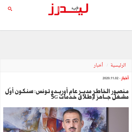
الرئيسية
أخبار
أخبار
- 2020.11.02
مـنصـور الخاطـر مديــر عام أوريــدو تـونس: سنـكـون أوّل
مشـغّل جـــاهز لإطـلاق خـدمات 5G