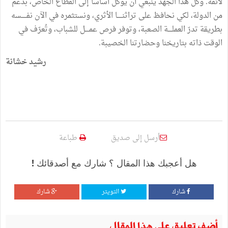
لائقة. وكلّ هذا الجهد ينبغي أن يوكل أساسا إلى القطاع الخاص، بدعم
من الدولة، لكي نحافظ على تراثنـــــا الأثري، ونستثمره في الآن نفـــــسه
بطريقة تدرّ العملــــة الصعبة، وتوفر فرص عمــــل للشباب، وتُعرّف في
الوقت ذاته بتاريخنا وحضارتنا الخصيبة.
رشيد خشانة
أرسل إلى صديق
طباعة
هل أعجبك هذا المقال ؟ شارك مع أصدقائك !
شارك
التويتر
شارك
أضف تعليق على هذا المقال