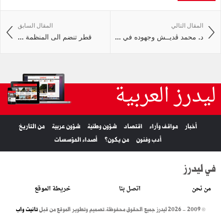
المقال التالي
المقال السابق
د. محمد ڤديــش وجهوده في ...
قطر تنضم الى المنظمة ...
ليدرز العربية
أخبار
مواقف وآراء
اقتصاد
شؤون وطنية
شؤون عربية
من التاريخ
أدب وفنون
من يكون؟
أصداء المؤسسات
في ليدرز
من نحن
اتصل بنا
خريطة الموقع
© 2009 - 2026 ليدرز جميع الحقوق محفوظة.
تصميم وتطوير الموقع من قبل
تانيت واب