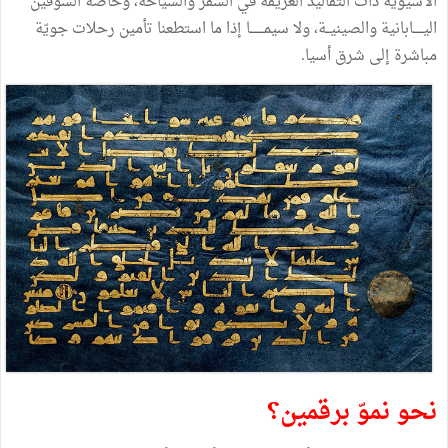
الآسيوية ذات التقاليد العريقة في السفر والسياحة، وخاصّة السوقين
اليـــــابانية والصينيــة، ولا سيمـــــــا إذا ما استطعنا تأمين رحلات جويّة
مباشرة إلى شرق أسيا.
نحو نموّ برقمين؟