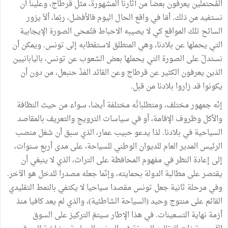
المُحتملين يعرفون بعضا من آثارنا المشهورة، مثل قرطاج، وعلينا أن
نستفيد من ذلك. أمّا في واقع الحال اليوم فالأفضل، ربّما، ألاّ يزور
السائح تلك المواقع كي لا يصيبه الاحباط فتُمحى الصورة الإيجابية
التي يحملها عن بلادنا، وهي المنطلق لاستقطابه إلى تونس. ويمكن أن
نستدلّ على الصورة التي يحملها بعض الشعوب عن تونس، باليابانيين
الذين يعرفون الكثير عن قرطاج وعن القائد الفذّ حنبعل، من دون أن
يكونوا قد زاروا بلادنا من قبل.
إنّه جمهور مختلف، ومتطلباتُه مختلفة أيضا، سواء من حيث النظافة
والأكل وظروف الإقامة، أو في سياسات الترويج والتعريف بالمقاصد
السياحية في بلادنا. لذا يدعو حبيب عمار، الذي سبق أن شغل منصب
الرئيس المدير العام للديوان الوطني للسياحة، على مدى أربع سنوات،
إلى إعادة النظر في مفهوم المحافظة على التراث، الذي لا ينبغي أن
يقتصر على مطالبة الدولة بحمايته، وإنّما جعله مصدرا للدخل هو الآخر.
وفي مرحلة ثانية جعل تونس مقصدا سياحيا لا يكتفي بالنمط التقليدي
القائم على منتوج وحيد (السياحة الشاطئية)، والذي لم يعد كافيا منذ
أزمة نهاية التسعينات. في هذا الإطار سيتمّ التركيز على السوق