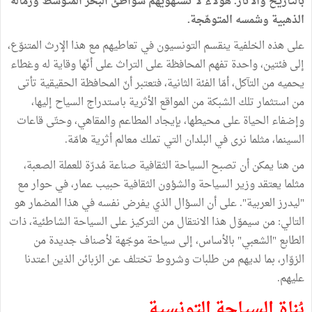
بالتاريخ والآثار. هؤلاء لا تستهويهم شواطئ البحر المتوسط ورماله
الذهبية وشمسه المتوهّجة.
على هذه الخلفية ينقسم التونسيون في تعاطيهم مع هذا الإرث المتنوّع،
إلى فئتين، واحدة تفهم المحافظة على التراث على أنّها وقاية له وغطاء
يحميه من التآكل، أمّا الفئة الثانية، فتعتبر أنّ المحافظة الحقيقية تأتى
من استثمار تلك الشبكة من المواقع الأثرية باستدراج السياح إليها،
وإضفاء الحياة على محيطها، بإيجاد المطاعم والمقاهي، وحتّى قاعات
السينما، مثلما نرى في البلدان التي تملك معالم أثرية هامّة.
من هنا يمكن أن تصبح السياحة الثقافية صناعة مُدرّة للعملة الصعبة،
مثلما يعتقد وزير السياحة والشؤون الثقافية حبيب عمار، في حوار مع
"ليدرز العربية". على أن السؤال الذي يفرض نفسه في هذا المضمار هو
التالي: من سيموّل هذا الانتقال من التركيز على السياحة الشاطئية، ذات
الطابع "الشعبي" بالأساس، إلى سياحة موجّهة لأصناف جديدة من
الزوّار، بما لديهم من طلبات وشروط تختلف عن الزبائن الذين اعتدنا
عليهم.
بُناة السياحة التونسية