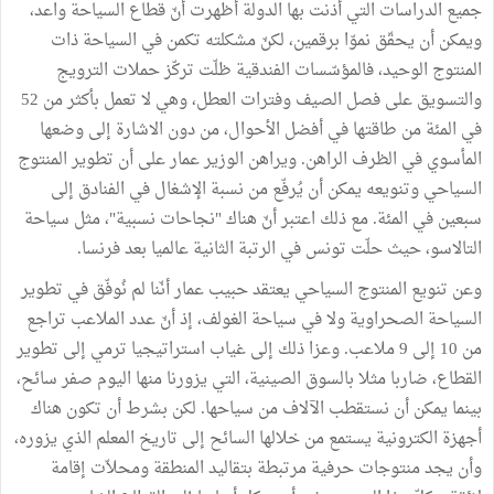
جميع الدراسات التي أذنت بها الدولة أظهرت أنّ قطاع السياحة واعد،
ويمكن أن يحقّق نموّا برقمين، لكنّ مشكلته تكمن في السياحة ذات
المنتوج الوحيد، فالمؤسّسات الفندقية ظلّت تركّز حملات الترويج
والتسويق على فصل الصيف وفترات العطل، وهي لا تعمل بأكثر من 52
في المئة من طاقتها في أفضل الأحوال، من دون الاشارة إلى وضعها
المأسوي في الظرف الراهن. ويراهن الوزير عمار على أن تطوير المنتوج
السياحي وتنويعه يمكن أن يُرفّع من نسبة الإشغال في الفنادق إلى
سبعين في المئة. مع ذلك اعتبر أنّ هناك "نجاحات نسبية"، مثل سياحة
التالاسو، حيث حلّت تونس في الرتبة الثانية عالميا بعد فرنسا.
وعن تنويع المنتوج السياحي يعتقد حبيب عمار أنّنا لم نُوفّق في تطوير
السياحة الصحراوية ولا في سياحة الغولف، إذ أنّ عدد الملاعب تراجع
من 10 إلى 9 ملاعب. وعزا ذلك إلى غياب استراتيجيا ترمي إلى تطوير
القطاع، ضاربا مثلا بالسوق الصينية، التي يزورنا منها اليوم صفر سائح،
بينما يمكن أن نستقطب الآلاف من سياحها. لكن بشرط أن تكون هناك
أجهزة الكترونية يستمع من خلالها السائح إلى تاريخ المعلم الذي يزوره،
وأن يجد منتوجات حرفية مرتبطة بتقاليد المنطقة ومحلاّت إقامة