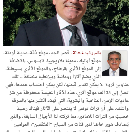
قصر الجم، موقع دُقة، مدينة أوذنة،
بقلم رشيد خشانة -
موقع أوتيك، مدينة بلاريجييا، تابسوس، بالاضافة
إلى الموقع الأثري بقرطاج، والموقع الأثري بسبيطلة،
الذي يضمّ آثارًا رومانية وبيزنطية مختلفة... تلك
عناوين ثروة لا يمكن تقدير قيمتها، لكن يمكن احتساب عددها، فهي
تصل إلى 35 ألف موقع أثري. هذه الآثار النفيسة محفوظة من شرّ
عاديات الزمن، المناخية والبشرية، التي تُهدّد الكثير منها بالسرقة
والتلف. على أنّ تراث تونس لا يقتصر على الآثار فهناك رصيدٌ
خصيبٌ من التراث اللامادي، مما تركته لنا الأجيال السابقة، والذي
يُصادف هوى خاصّا لدى فئات من السياح "المثقّفين"، المولعين