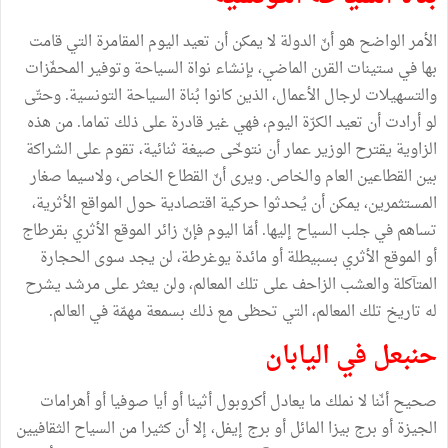
الأمر الواضح هو أنّ الدولة لا يمكن أن تعيد اليوم المقامرة التي قامت
بها في ستينات القرن الماضي، بإنشاء نواة السياحة وتوفير المحفّزات
والتسهيلات لرجال الأعمال، الذين كانوا بُناة السياحة التونسية. وحتّى
لو أرادت أن تعيد الكرّة اليوم، فهي غير قادرة على ذلك تماما. من هذه
الزاوية يقترح الوزير عمار أن نتوخّى صيغة ثنائية، تقوم على الشراكة
بين القطاعين العام والخاص. ويرى أنّ القطاع الخاص، ولاسيما صغار
المستثمرين، يمكن أن يُحدثوا حركية اقتصادية حول المواقع الأثرية،
تساهم في جلب السياح إليها. أمّا اليوم فإنّ زائر الموقع الأثري بقرطاج
أو الموقع الأثري بسبيطلة أو مائدة يوغرطة، لن يجد سوى الحجارة
المتآكلة والعشب الزاحف على تلك المعالم، ولن يعثر على مرشد يشرح
له تاريخ تلك المعالم، التي تحظى مع ذلك بسمعة مهمّة في العالم.
حنبعل في اليابان
صحيح أنّنا لا نملك ما يعادل أكروبول أثينا أو أيا صوفيا أو أهرامات
الجيزة أو برج بيزا المائل أو برج إيفل، إلا أن كثيرا من السياح الثقافيين