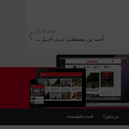
المقال السابق
أحمد بن مصطفى: مــن أجــل ...
من يكون؟
أصداء المؤسسات