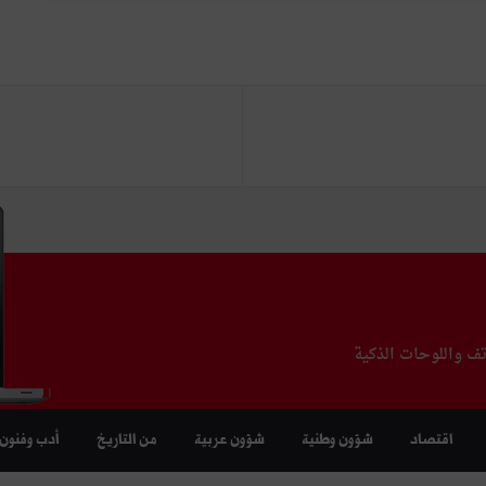
تف واللوحات الذكية
اقتصاد
شؤون وطنية
شؤون عربية
من التاريخ
أدب وفنون