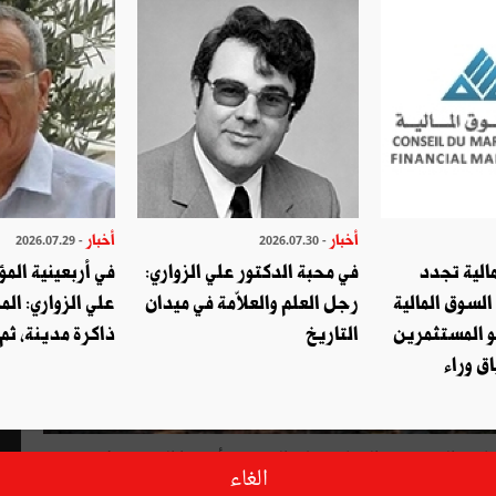
أخبار
أخبار
- 2026.07.29
- 2026.07.30
الية تجدد
في محبة الدكتور علي الزواري:
في أربعينية المؤ
السوق المالية
رجل العلم والعلاّمة في ميدان
علي الزواري: الم
و المستثمرين
التاريخ
ذاكرة مدينة، ثم
ق وراء
ارة والمجهّزين والتجّار. وعلى الرغم من أنّ هذا المشروع بُرمج منذ
الغاء