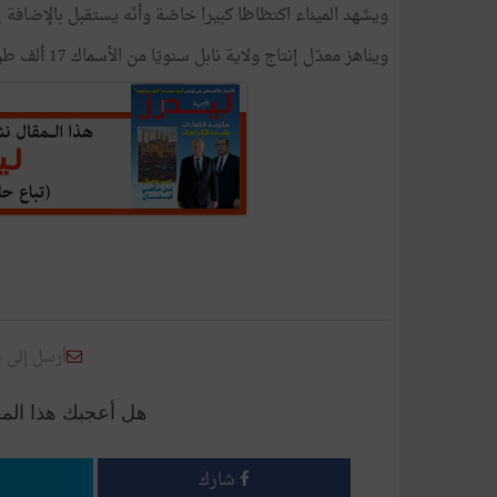
ويشهد الميناء اكتظاظا كبيرا خاصّة وأنّه يستقبل بالإضافة
ويناهز معدّل إنتاج ولاية نابل سنويّا من الأسماك 17 ألف طنّ من بينها 10 آلاف طنّ من السمك الأزرق.
أرسل إلى 
هل أعجبك هذا الم
شارك