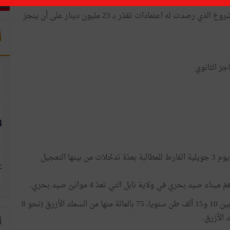
وكان قد أعلن في شهر فيفري 2020 عن البدء في تنفيذ المشروع الذي رصدت له اعتمادات تقدّر بـ 23 مليون دينار على أن ينجز
أ
جز الثانوي
وقد نظّم البحّارة والمجهّزون عدّة وقفات احتجاجية آخرها يوم 3 جويلية الفارط للمطالبة بعدّة تدخّلات من بينها التعجيل
صيد بحري في ولاية نابل التي تعدّ 4 موانئ صيد بحري.
ويصل إنتاج مدينة قليبية من الأسماك إلى معدّلات تتراوح بين 10 و15 ألف طن سنويا، 75 بالمائة منها من السمك الأزرق (نحو 8
 الأزرق.
ا