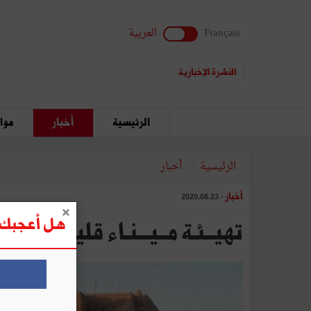
Français
العربية
النشرة الإخبارية
الرئيسية
أخبار
مواق
الرئيسية
أخبار
أخبار
- 2020.08.23
هل أعجبك ه
تهيــئـة مــيـــنـاء قليبيــــة مط