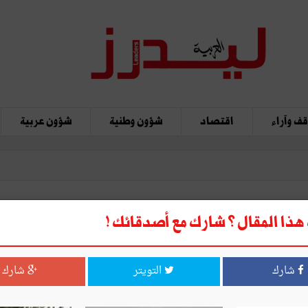
ف وآراء
اقتصاد
شؤون وطنية
شؤون عربية
ذا المقال ؟ شارك مع أصدقائك !
لـــب ملـحّ
شارك
التويتر
شارك