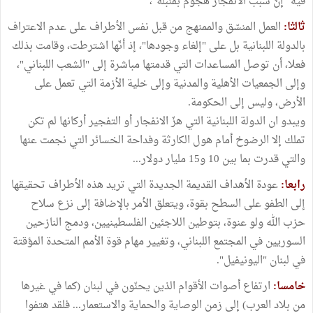
فيه "إنّ سبب الانفجار هجوم بقنبلة"،
ثالثا:
العمل المنسّق والممنهج من قبل نفس الأطراف على عدم الاعتراف
بالدولة اللبنانية بل على "إلغاء وجودها"، إذ أنّها اشترطت، وقامت بذلك
فعلا، أن توصل المساعدات التي قدمتها مباشرة إلى "الشعب اللبناني"،
وإلى الجمعيات الأهلية والمدنية وإلى خلية الأزمة التي تعمل على
الأرض، وليس إلى الحكومة.
ويبدو ان الدولة اللبنانية التي هزّ الانفجار أو التفجير أركانها لم تكن
تملك إلا الرضوخ أمام هول الكارثة وفداحة الخسائر التي نجمت عنها
والتي قدرت بما بين 10 و15 مليار دولار...
رابعا:
عودة الأهداف القديمة الجديدة التي تريد هذه الأطراف تحقيقها
إلى الطفو على السطح بقوة، ويتعلق الأمر بالإضافة إلى نزع سلاح
حزب الله ولو عنوة، بتوطين اللاجئين الفلسطينيين، ودمج النازحين
السوريين في المجتمع اللبناني، وتغيير مهام قوة الأمم المتحدة المؤقتة
في لبنان "اليونيفيل".
خامسا:
ارتفاع أصوات الأقوام الذين يحنّون في لبنان (كما في غيرها
من بلاد العرب) إلى زمن الوصاية والحماية والاستعمار... فلقد هتفوا