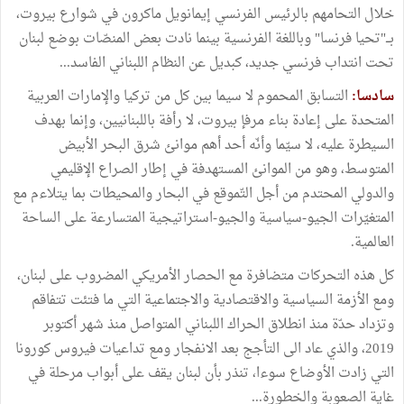
خلال التحامهم بالرئيس الفرنسي إيمانويل ماكرون في شوارع بيروت،
بــ"تحيا فرنسا" وباللغة الفرنسية بينما نادت بعض المنصّات بوضع لبنان
تحت انتداب فرنسي جديد، كبديل عن النظام اللبناني الفاسد...
سادسا:
التسابق المحموم لا سيما بين كل من تركيا والإمارات العربية
المتحدة على إعادة بناء مرفإ بيروت، لا رأفة باللبنانيين، وإنما بهدف
السيطرة عليه، لا سيّما وأنّه أحد أهم موانئ شرق البحر الأبيض
المتوسط، وهو من الموانئ المستهدفة في إطار الصراع الإقليمي
والدولي المحتدم من أجل التّموقع في البحار والمحيطات بما يتلاءم مع
المتغيّرات الجيو-سياسية والجيو-استراتيجية المتسارعة على الساحة
العالمية.
كل هذه التحركات متضافرة مع الحصار الأمريكي المضروب على لبنان،
ومع الأزمة السياسية والاقتصادية والاجتماعية التي ما فتئت تتفاقم
وتزداد حدّة منذ انطلاق الحراك اللبناني المتواصل منذ شهر أكتوبر
2019، والذي عاد الى التأجج بعد الانفجار ومع تداعيات فيروس كورونا
التي زادت الأوضاع سوءا، تنذر بأن لبنان يقف على أبواب مرحلة في
غاية الصعوبة والخطورة...