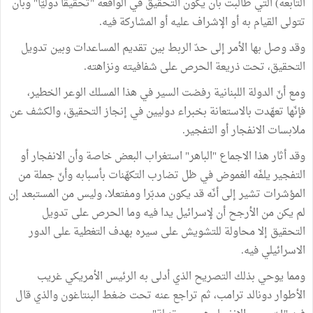
التابعة) التي طالبت بأن يكون التحقيق في الواقعة "تحقيقا دوليّا" وبأن
تتولى القيام به أو الإشراف عليه أو المشاركة فيه.
وقد وصل بها الأمر إلى حدّ الربط بين تقديم المساعدات وبين تدويل
التحقيق، تحت ذريعة الحرص على شفافيته ونزاهته.
ومع أنّ الدولة اللبنانية رفضت السير في هذا المسلك الوعر الخطير،
فإنّها تعهّدت بالاستعانة بخبراء دوليين في إنجاز التحقيق، والكشف عن
ملابسات الانفجار أو التفجير.
وقد أثار هذا الاجماع "الباهر" استغراب البعض خاصة وأن الانفجار أو
التفجير يلفّه الغموض في ظل تضارب التكهّنات بأسبابه وأنّ جملة من
المؤشرات تشير إلى أنّه قد يكون مدبّرا ومفتعلا، وليس من المستبعد إن
لم يكن من الأرجح أن لإسرائيل يدا فيه وما الحرص على تدويل
التحقيق إلا محاولة للتشويش على سيره بهدف التغطية على الدور
الاسرائيلي فيه.
ومما يوحي بذلك التصريح الذي أدلى به الرئيس الأمريكي غريب
الأطوار دونالد ترامب، ثم تراجع عنه تحت ضغط البنتاغون والذي قال