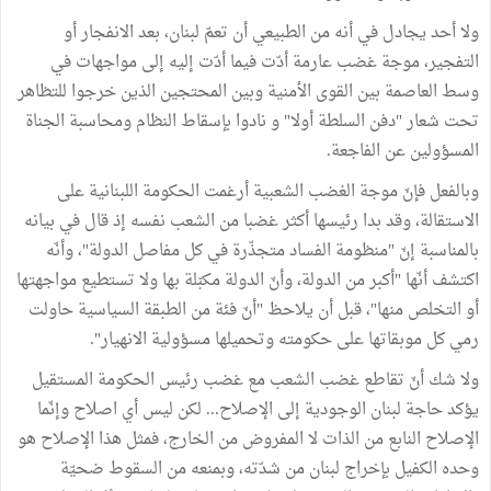
ولا أحد يجادل في أنه من الطبيعي أن تعمّ لبنان، بعد الانفجار أو
التفجير، موجة غضب عارمة أدّت فيما أدّت إليه إلى مواجهات في
وسط العاصمة بين القوى الأمنية وبين المحتجين الذين خرجوا للتظاهر
تحت شعار "دفن السلطة أولا" و نادوا بإسقاط النظام ومحاسبة الجناة
المسؤولين عن الفاجعة.
وبالفعل فإنّ موجة الغضب الشعبية أرغمت الحكومة اللبنانية على
الاستقالة، وقد بدا رئيسها أكثر غضبا من الشعب نفسه إذ قال في بيانه
بالمناسبة إنّ "منظومة الفساد متجذّرة في كل مفاصل الدولة"، وأنّه
اكتشف أنّها "أكبر من الدولة، وأنّ الدولة مكبّلة بها ولا تستطيع مواجهتها
أو التخلص منها"، قبل أن يلاحظ "أنّ فئة من الطبقة السياسية حاولت
رمي كل موبقاتها على حكومته وتحميلها مسؤولية الانهيار".
ولا شك أنّ تقاطع غضب الشعب مع غضب رئيس الحكومة المستقيل
يؤكد حاجة لبنان الوجودية إلى الإصلاح... لكن ليس أي اصلاح وإنّما
الإصلاح النابع من الذات لا المفروض من الخارج، فمثل هذا الإصلاح هو
وحده الكفيل بإخراج لبنان من شدّته، وبمنعه من السقوط ضحيّة