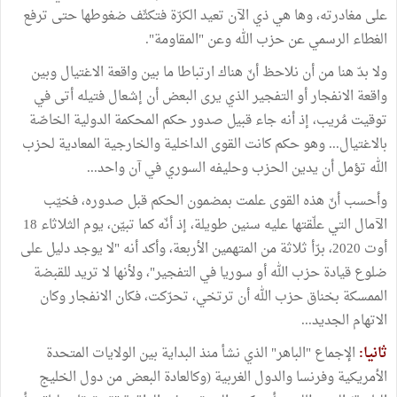
على مغادرته، وها هي ذي الآن تعيد الكرّة فتكثّف ضغوطها حتى ترفع
الغطاء الرسمي عن حزب الله وعن "المقاومة".
ولا بدّ هنا من أن نلاحظ أنّ هناك ارتباطا ما بين واقعة الاغتيال وبين
واقعة الانفجار أو التفجير الذي يرى البعض أن إشعال فتيله أتى في
توقيت مُريب، إذ أنه جاء قبيل صدور حكم المحكمة الدولية الخاصّة
بالاغتيال... وهو حكم كانت القوى الداخلية والخارجية المعادية لحزب
الله تؤمل أن يدين الحزب وحليفه السوري في آن واحد...
وأحسب أنّ هذه القوى علمت بمضمون الحكم قبل صدوره، فخيّب
الآمال التي علّقتها عليه سنين طويلة، إذ أنّه كما تبيّن، يوم الثلاثاء 18
أوت 2020، برّأ ثلاثة من المتهمين الأربعة، وأكد أنه "لا يوجد دليل على
ضلوع قيادة حزب الله أو سوريا في التفجير"، ولأنها لا تريد للقبضة
الممسكة بخناق حزب الله أن ترتخي، تحرّكت، فكان الانفجار وكان
الاتهام الجديد...
ثانيا:
الإجماع "الباهر" الذي نشأ منذ البداية بين الولايات المتحدة
الأمريكية وفرنسا والدول الغربية (وكالعادة البعض من دول الخليج