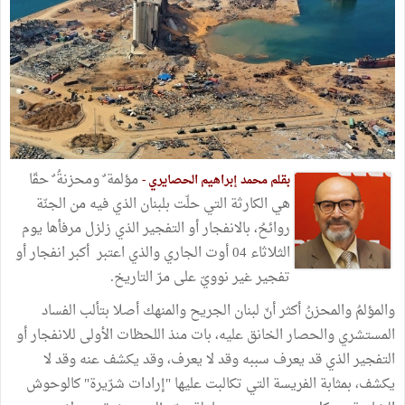
مؤلمة ٌ ومحزنةُ ٌ حقّا
بقلم محمد إبراهيم الحصايري -
هي الكارثة التي حلّت بلبنان الذي فيه من الجنّة
روائحُ، بالانفجار أو التفجير الذي زلزل مرفأها يوم
الثلاثاء 04 أوت الجاري والذي اعتبر أكبر انفجار أو
تفجير غير نوويّ على مرّ التاريخ.
والمؤلمُ والمحزنُ أكثر أنّ لبنان الجريح والمنهك أصلا بتألب الفساد
المستشري والحصار الخانق عليه، بات منذ اللحظات الأولى للانفجار أو
التفجير الذي قد يعرف سببه وقد لا يعرف، وقد يكشف عنه وقد لا
يكشف، بمثابة الفريسة التي تكالبت عليها "إرادات شرّيرة" كالوحوش