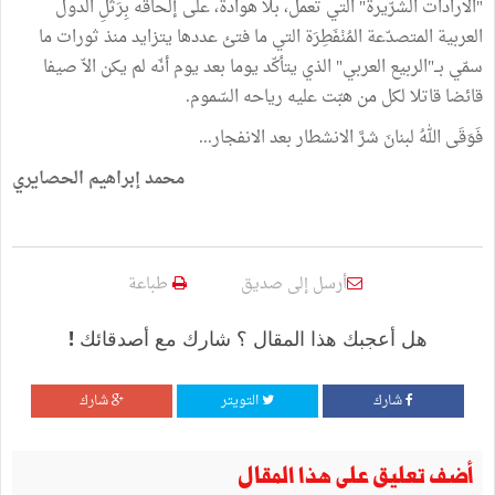
"الارادات الشرّيرة" التي تعمل، بلا هوادة، على إلحاقه بِرَتْلِ الدول
العربية المتصدّعة المُنْفَطِرَة التي ما فتئ عددها يتزايد منذ ثورات ما
سمّي بــ"الربيع العربي" الذي يتأكّد يوما بعد يوم أنّه لم يكن الاّ صيفا
قائضا قاتلا لكل من هبّت عليه رياحه السّموم.
فَوَقَى اللهُ لبنانَ شرَّ الانشطار بعد الانفجار...
محمد إبراهيم الحصايري
أرسل إلى صديق
طباعة
هل أعجبك هذا المقال ؟ شارك مع أصدقائك !
شارك
التويتر
شارك
أضف تعليق على هذا المقال