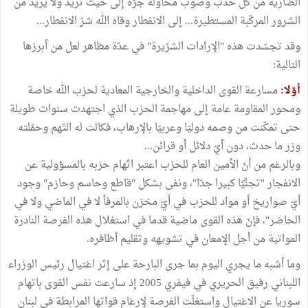
الضارية من كل حدب وصوب محاولة جرّه إلى حيث تريد ولا يريد من
الشرور المركّبة المستطيرة... إلى الانفطار وقاه الله شرّ الانفطار...
وقد تجسّدت هذه "الإرادات الشرّيرة" في عدّة مظاهر لعل من أبرزها
التالية:
أوّلا:
مسارعة القوى الداخلية والخارجية المعادية لحزب الله خاصة
ومحور المقاومة عامة إلى مهاجمة الحزب الذي اجتهدت سنوات طويلة
حتى تمكّنت من وصمه دوليّا وعربيّا بالإرهاب، فكالت له التّهم وحمّلته
وزر ما حدث، دون أيّ دلائل أو قرائن...
وبالرغم من أنّ الأمين العام للحزب اعتبر اتّهام حزبه بالمسؤولية عن
الانفجار "تجنِّيًا كبيرا جدّا"، ونفى بشكل "قاطع وحاسم وحازم" وجود
أيّ صواريخ أو مواد للحزب في أيّ مخزن بالمرفأ لا في الماضي ولا في
الحاضر"، فإنّ هذه القوى ماضية قدما في استغلال هذه الفرصة النادرة
المواتية من أجل الإمعان في تشويهه وتقليم أظافره.
وما أشبه ما يجري اليوم بما جرى البارحة على إثر اغتيال رئيس الوزراء
اللبناني رفيق الحريري في فيفري 2005 إذ سارعت نفس القوى باتهام
سوريا عن الاغتيال واستغلّت الفرصة لإرغام قواتها المرابطة في لبنان