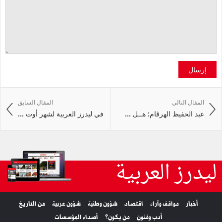
إرسال
المقال التالي
المقال السابق
عبد الحفيظ الهرڤام: هــل ...
في ليدرز العربية لشهر أوت ...
ليدرز العربية
أخبار
مواقف وآراء
اقتصاد
شؤون وطنية
شؤون عربية
من التاريخ
أدب وفنون
من يكون؟
أصداء المؤسسات