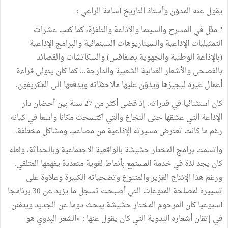
يقول عنه المدوّن وأستاذ التاريخ أسامة الراعي :
" مثّل في المسرح والسينما والإذاعة والتلفزة، كما كتب عشرات
التمثيليات الإذاعية والسيناريوهات السينمائية والبرامج الإذاعية
(بالإذاعة الوطنية والجهوية بصفاقس) والسكاتشات والقصائد
بالفصحى والأشعار الغنائية الشعبية والدارجة... كما كان يتولى قراءة
أعمال غيره ليجيزها ويدوّن عليها ملاحظاته ويدفعها إلى المكريفون.
كان استثنائيا في قدراته، إذ قضى أكثر من 27 سنة بين أحضان دار
الإذاعة التي عشقها حتى النخاع والتي اكتسحت مكانا واسعا في كيانه
رغم ما كانت تعترض مسيرته الإذاعية من مصاعب ومشاكل مختلفة.
واتسمت برامج المختار حشيشة بالواقعية الاجتماعية وبالحداثة، ولعله
كان يجد لذة في خدمة المستمع بأنماط لغوية متعددة يفهمها المتلقي.
ورغم هذا الإنتاج الغزير والمتنوع وتضحياته الكبيرة وعلاوة على
تسييره لمصلحة المنوعات التي أصبحت تسجل ما يزيد عن 30 برنامجا
أسبوعيا كان المرحوم المختار حشيشة يبحث دوما عن الجديد ويتفنن
في إتقان أشعاره البدوية التي كان يقول عنها : «الشعر البدوي هو