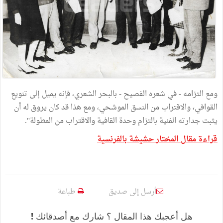
ومع التزامه - في شعره الفصيح - بالبحر الشعري، فإنه يميل إلى تنويع
القوافي، والاقتراب من النسق الموشحي، ومع هذا قد كان يروق له أن
يثبت جدارته الفنية بالتزام وحدة القافية والاقتراب من المطولة".
قراءة مقال المختار حشيشة بالفرنسية
أرسل إلى صديق
طباعة
هل أعجبك هذا المقال ؟ شارك مع أصدقائك !