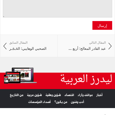
إرسال
المقال التالي
المقال السابق
عبد القادر المعالج: أربع ...
الصحبي الوهايبي: الحَـجَـر
ليدرز العربية
أخبار
مواقف وآراء
اقتصاد
شؤون وطنية
شؤون عربية
من التاريخ
أدب وفنون
من يكون؟
أصداء المؤسسات