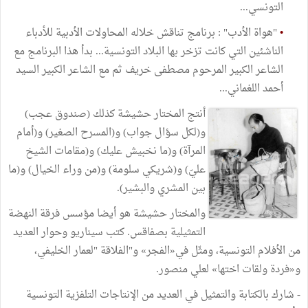
التونسي...
•
"هواة الأدب" : برنامج تناقش خلاله المحاولات الأدبية للأدباء
الناشئين التي كانت تزخر بها البلاد التونسية... بدأ هذا البرنامج مع
الشاعر الكبير المرحوم مصطفى خريف ثم مع الشاعر الكبير السيد
أحمد اللغماني...
أنتج المختار حشيشة كذلك (صندوق عجب)
و(لكل سؤال جواب) و(المسرح الصغير) و(أمام
المرآة) و(ما نخبيش عليك) و(مقامات الشيخ
عليّ) و(شريكي سلومة) و(من وراء الخيال) و(ما
بين المشري والبشير).
والمختار حشيشة هو أيضا مؤسس فرقة النهضة
التمثيلية بصفاقس. كتب سيناريو وحوار العديد
من الأفلام التونسية، ومثّل في«الفجر» و"الفلاقة "لعمار الخليفي،
و«فردة ولقات اختها» لعلي منصور.
- شارك بالكتابة والتمثيل في العديد من الإنتاجات التلفزية التونسية