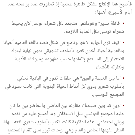
فأصبح هذا الإنتاج يشكل ظاهرة عجيبة إذ تجاوزت عدد برامجه عدد
أيام الأسبوع، أهمها :
•
"قافلة تسير" وهوملتقى متجدد لكل شعراء تونس كان يحيط
شعراء تونس بكل العناية اللازمة.
•
"كيف ترى النهاية"؟ هو برنامج في شكل قصة باللغة العامية أحيانا
وبالعربية أحيانا أخرى كتبها بأسلوب تشويقي بدون نهاية ليترك
الاختيار إلى المستمع لإتمامها حسب مفهومه وميولاته الأدبية
ونظرته للأشياء.
•
"ما بين الخيمة والعين" هي حلقات تدور في البادية تحكي
بأسلوب شعري بدوي كل أنماط الحياة البدوية التي كانت تسود في
المجتمع التونسي.
•
"وين كنا وين صبحنا": مقارنة بين الماضي والحاضر بين ما كان
عليه المجتمع التونسي قبل الاستقلال وما أصبح عليه من تقدم
ورقي اجتماعي. هذه المقارنة كانت تكتب بأسلوب شعري لغته سهلة
المنال يفهمها الخاص والعام وهي لوحات تبرز مدى تقدم المجتمع