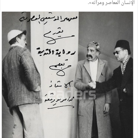
الإنسان المعاصر ومرآته».