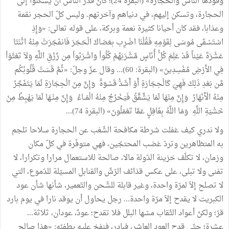
وقودها النّاس والحجارة» (البقرة 24)؛ كأنّ قَدَرَ النّاس أن يسكنوا إلى
الحجارة، وتسكن إليهم، في دنياهم وآخرتهم. وليس كلّ الحجر نقمة
وعذابا، فقد كان أحيانا كثيرة نعمة وبركة، على قوله تعالى: «وَإِذِ
اسْتَسْقَى مُوسَى لِقَوْمِهِ فَقُلْنَا اضْرِب بعَصَاكَ الْحَجَرَ فَانفَجَرَتْ مِنْهُ اثْنَتَا
عَشْرَةَ عَيْناً قَدْ عَلِمَ كُلُّ أُنَاسٍ مَّشْرَبَهُمْ كُلُواْ وَاشْرَبُواْ مِن رِّزْقِ اللَّهِ وَلاَ تَعْثَوْاْ
فِي الأَرْضِ مُفْسِدِينَ» (البقرة: 60)... وقال عزّ وجلّ: «ثُمَّ قَسَتْ قُلُوبُكُم
مِّن بَعْدِ ذَلِكَ فَهِيَ كَالْحِجَارَةِ أَوْ أَشَدُّ قَسْوَةً وَإِنَّ مِنَ الْحِجَارَةِ لَمَا يَتَفَجَّرُ
مِنْهُ الْأَنْهَارُ وَإِنَّ مِنْهَا لَمَا يَشَّقَّقُ فَيَخْرُجُ مِنْهُ الْمَــاءُ وَإِنَّ مِنْـهَا لَمَا يَهْبِطُ مِنْ
خَشْيَةِ اللَّهِ وَمَا اللَّهُ بِغَافِلٍ عَمَّا تَعْمَلُونَ» (البقرة 74)...
ولا ندري كيف غفلت شرطة مكافحة الشّغب عن الحجارة سلاحا تلجم
به المتظاهرين وتردّ غضب المحتجّين، فهي متوفّرة في كلّ مكان
وزمان، لا تكلّف خزينة الدّولة مالا، صالحة للاستعمال مرارا وتكرارا، لا
تفنى ولا تبلى، على عكس قذائف الرّشّ والقنابل المسيّلة للدّموع، التي
لا تصلح إلاّ لمرّة واحدة، وغير قابلة للشّحن والتّعمير، شأنها شأن عود
الكبريت لا يقدح إلاّ مرّة واحدة... رجل يحاول أن يوقد نارا في يوم بارد
قرّ؛ ولكنّ أعواد الثّقاب مسّها البلل فلا تقدح؛ عودٌ، عودان، ثلاثة...
عشرة؛ حتّى قدح العود العاشر، فبادر، فنفخ عليه يطفئه: «هذا صالح