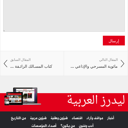
إرسال
المقال التالي
المقال السابق
مائوية المسرحي والإذاعي ...
كتاب المسـالك الزائـفة ...
ليدرز العربية
أخبار
مواقف وآراء
اقتصاد
شؤون وطنية
شؤون عربية
من التاريخ
أدب وفنون
من يكون؟
أصداء المؤسسات