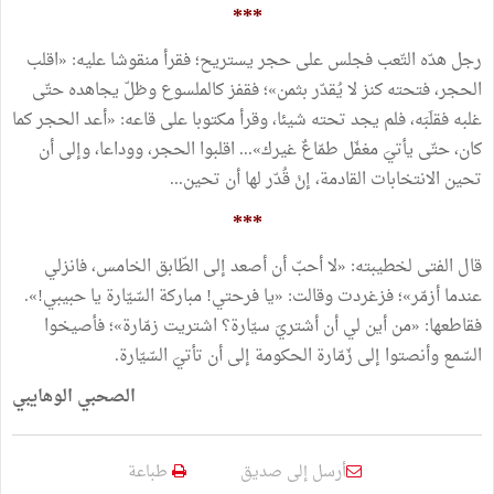
***
رجل هدّه التّعب فجلس على حجر يستريح؛ فقرأ منقوشا عليه: «اقلب
الحجر، فتحته كنز لا يُقدّر بثمن»؛ فقفز كالملسوع وظلّ يجاهده حتّى
غلبه فقلَبَه، فلم يجد تحته شيئا، وقرأ مكتوبا على قاعه: «أعد الحجر كما
كان، حتّى يأتيَ مغفّل طمّاعٌ غيرك»... اقلبوا الحجر، ووداعا، وإلى أن
تحين الانتخابات القادمة، إنْ قُدّر لها أن تحين...
***
قال الفتى لخطيبته: «لا أحبّ أن أصعد إلى الطّابق الخامس، فانزلي
عندما أزمّر»؛ فزغردت وقالت: «يا فرحتي! مباركة السّيّارة يا حبيبي!».
فقاطعها: «من أين لي أن أشتريَ سيّارة؟ اشتريت زمّارة»؛ فأصيخوا
السّمع وأنصتوا إلى زّمّارة الحكومة إلى أن تأتيَ السّيّارة.
الصحبي الوهايبي
أرسل إلى صديق
طباعة