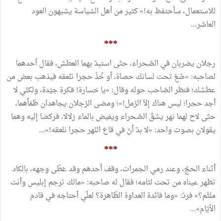
للاستعمال، سأحتفظ به!» كثير من أهل السّياسة يشبهون العود
العاشر...
***
رجلان يضربان في الصّحراء، حتّى استبدّ بهما العطش، فقال أحدهما
لصاحبه: «ضَعْ تحت لسانك حصاة، أو خُذْ حجرا تلعقه فيذهب بعض من
عطشك؛ فنظر الصّاحب حوله وقال: «يا خسارة! فكرة جيّدة، ولكنّي لا
أجد حجرا؛ ليس هناك إلاّ الرّمل!»؛ ومضى الرّجلان يجاهدان ظَمَأَهما،
حتّى لاح لهما نهر يشقّ الصّحراء ويفيض بالماء زلالا، فركضا إليه وهما
يقولان بصوت واحد: «لا بدّ أنّ في قاع النّهر حجرا نلعقه!»...
***
أثناء الحجّ، وعند رمي الجمرات، وقف أحدهم وقد غطّى وجهه، بالكاد
تظهر عيناه من تحت لثامه؛ فقال له صاحبه: «مالك ترجم إبليس وأنت
ملثّم؟» فردّ: «وما فائدة العداوة الظّاهرة؟ لعلّي أحتاجه في قادم
الأيّام»...