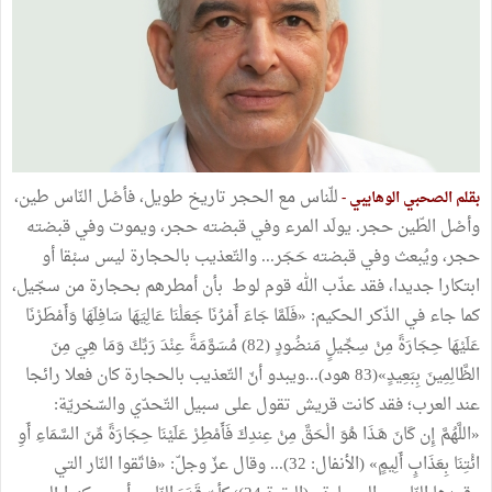
للّناس مع الحجر تاريخ طويل، فأصْل النّاس طين،
بقلم الصحبي الوهايبي -
وأصْل الطّين حجر. يولَد المرء وفي قبضته حجر، ويموت وفي قبضته
حجر، ويُبعث وفي قبضته حَجَر... والتّعذيب بالحجارة ليس سبْقا أو
ابتكارا جديدا، فقد عذّب الله قوم لوط بأن أمطرهم بحجارة من سجّيل،
كما جاء في الذّكر الحكيم: «فَلَمَّا جَاءَ أَمْرُنَا جَعَلْنَا عَالِيَهَا سَافِلَهَا وَأَمْطَرْنَا
عَلَيْهَا حِجَارَةً مِنْ سِجِّيلٍ مَنضُودٍ (82) مُسَوَّمَةً عِنْدَ رَبِّكَ وَمَا هِيَ مِنَ
الظَّالِمِينَ بِبَعِيدٍ»(83 هود)...ويبدو أنّ التّعذيب بالحجارة كان فعلا رائجا
عند العرب؛ فقد كانت قريش تقول على سبيل التّحدّي والسّخريّة:
«اللَّهُمَّ إِن كَانَ هَـذَا هُوَ الْحَقَّ مِنْ عِندِكَ فَأَمْطِرْ عَلَيْنَا حِجَارَةً مِّنَ السَّمَاءِ أَوِ
ائْتِنَا بِعَذَابٍ أَلِيمٍ» (الأنفال: 32)... وقال عزّ وجلّ: «فاتّقوا النّار التي