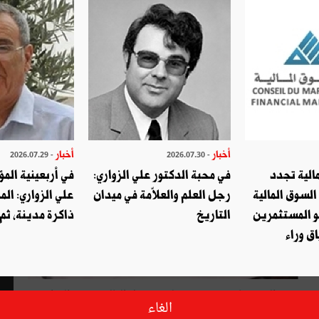
أخبار
أخبار
- 2026.07.29
- 2026.07.30
الية تجدد
في محبة الدكتور علي الزواري:
في أربعينية المؤ
السوق المالية
رجل العلم والعلاّمة في ميدان
علي الزواري: الم
و المستثمرين
التاريخ
ذاكرة مدينة، ثم
ق وراء
أعلنت مؤسّسة ناجي نعمان الأدبيّة عن نتائج موسمها (الثّامن عشر)، والتي تسابقت فيه 78 دولة من دول العالم، وبفوز الرّوائيّ
الغاء
السّعوديّ الشّابّ "عبد العزيز آل زايد"؛ تُوّجت المملكة العربية السّعوديّة بـ (جائزة الإبداع) في يوم الجمعة 26 يونيو 2020، حيث