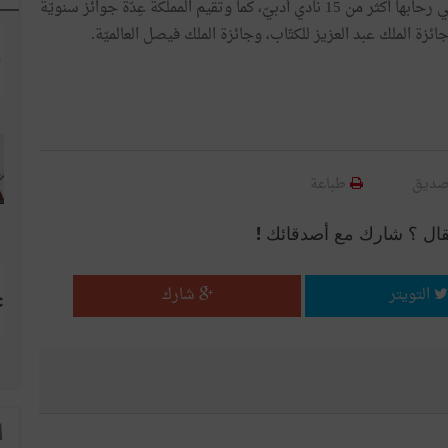
وتخوض تطويرًا نوعيًّا متميّزًا وفاعلًا، حيث تَضُمّ المملكة في رحابها أكثر من 15 نادي أدبيّ، كما وتقيم المملكة عِدّة جوائز سنويّة
وجائزة الملك عبد العزيز للكتّاب، وجائزة الملك فيصل العالميّة.
صديق
طباعة
قال ؟ شارك مع أصدقائك !
التويتر
شارك
ا