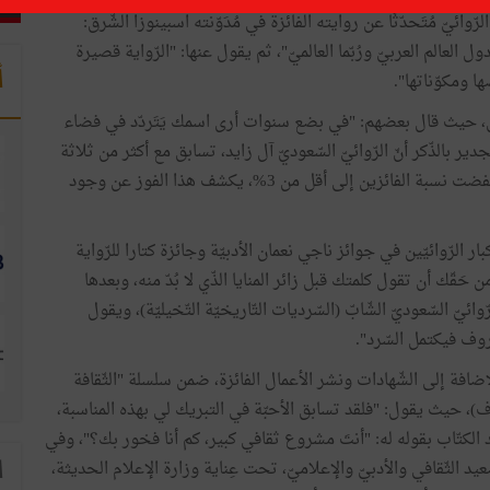
ائيّ مُتَحدّثًا عن روايته الفائزة في مُدَوّنته اسبينوزا الشّرق:
 العالم العربيّ ورُبّما العالميّ"، ثم يقول عنها: "الرّواية قصيرة
أ
صها ومكوّناتها".
تّألق، حيث قال بعضهم: "في بضع سنوات أرى اسمك يَتَردّد في فضاء
ير بالذّكر أنّ الرّوائيّ السّعوديّ آل زايد، تسابق مع أكثر من ثلاثة
آلاف مرشح كتبوا بـ 47 لغة ولهجة، وَصَرّحت الجائزة أنّها خفضت نسبة الفائزين إلى أقل من 3%، يكشف هذا الفوز عن وجود
الرّوائيّين في جوائز ناجي نعمان الأدبيّة وجائزة كتارا للرّواية
من حَقّك أن تقول كلمتك قبل زائر المنايا الذّي لا بُدّ منه، وبعدها
ئيّ السّعوديّ الشّابّ (السّرديات التّاريخيّة التّخيليّة)، ويقول
حروف فيكتمل السّرد".
افة إلى الشّهادات ونشر الأعمال الفائزة، ضمن سلسلة "الثّقافة
زّفاف)، حيث يقول: "فلقد تسابق الأحبّة في التبريك لي بهذه المناسبة،
لكتّاب بقوله له: "أنتَ مشروع ثقافي كبير، كم أنا فخور بك؟"، وفي
 الثّقافي والأدبيّ والإعلاميّ، تحت عِناية وزارة الإعلام الحديثة،
ا