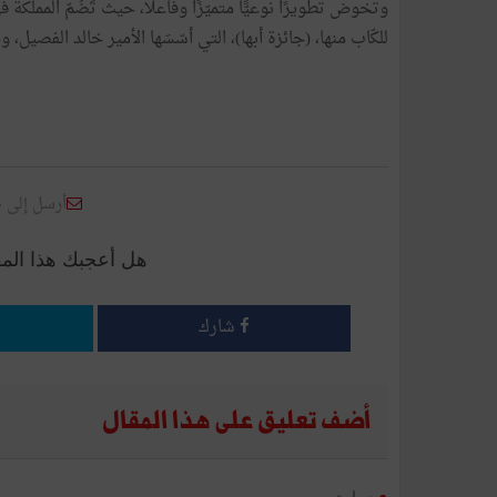
للكّاب منها، (جائزة أبها)، التي أسّسَها الأمير خالد الفصيل، 
أرسل إلى 
هل أعجبك هذا الم
شارك
أضف تعليق على هذا المقال