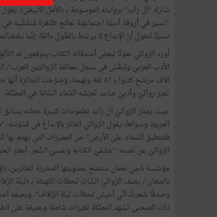
شارك "آل زايد" بروايته الموسومة بـ (الأمل الأبيض). يقول الرّو
"تسير في أروقة أدبيّة اجتماعيّة تعالج ظاهرة مُتَفَشّية في دول
نسبيًّا لتقول أنّ الإبداع لا يرتبط بالطّول دائمًا، إنّما بخَصَائ
أورد الرّوائي نعوتًا لبعض أصدقائه الكتّاب يتوقعون له ال
الأدب العربيّ ويُنقَش في سجل عمالقة الرّوائيّين العرب"، الجد
تميّز روائيّ وأدبيّ صاعد تَعيّشه الدّماء الشّابّة في المملكة.
حيث يمتاز الرّوائيّ آل زايد بطموحات كبيرة جعلته يسابق كبار 
العربيّة وسواها، يقول الرّوائي الفائز بالإبداع في مُدَوّنته: "
فلتنطبق السّماء على الأرض"، من المميزات التي يهتم بها الرّوا
الرّوائيّ عن نفسه: "عِشقيّ الكتابة ونفسيّ الشّعر، أبعثر ال
مؤسّسة ناجي نعمان ستمنح عضويتها الفخريّة للفائزين، بالإض
بالمجّان"، يصف الرّوائيّ الشّابّ لحظات التّهنئة بـ (ليلة ال
وصدقًا شعرتُ أنّي أعيش لحظات ليلة الزّفاف"، ويصفه أحد ا
ذات المنحنى تشهد المملكة تغيّرات شاملة وعميقة على الصّعيد