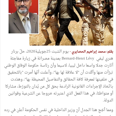
يوم السّبت 25جويلية2020، حلّ برنار
بقلم: محمد إبراهيم الحصايري -
هنري ليفي Bernard-Henri Lévy بمدينة مصراتة في زيارة مفاجئة
أثارت جدلا واسعا داخل ليبيا، لاسيما وأنّ رئاسة حكومة الوفاق الوطني
تبرّأت منها وأكّدت أن "لا علاقة لها بها"، وأعلنت أنّها أمرت "بالتّحقيق
في خلفيتها لمعرفة كافة الحقائق والتفاصيل المحيطة بها"، وهدّدت
بـاتّخاذ الإجراءات القانونية الرادعة بحق كل من يُدان بالتورّط، مشاركا
أو متواطئا، في هذا الفعل الذي اعتبرته خروجا عن الشرعية وقوانين
الدولة.
ومما أجّج هذا الجدل أنّ وزير الداخلية في نفس الحكومة أعلن في رده