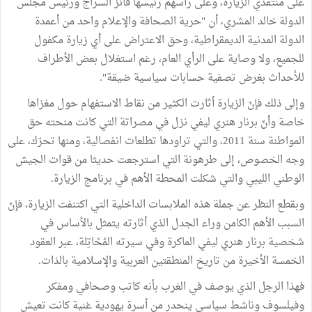
على منتقدي الزيارة، وعلى رأسهم رئيسها فائز السراج ورئيس مجلس
الدولة خالد المشري، أن "حرية الصحافة والإعلام واحد من أعمدة
الدولة المدنية الديمقراطية، وحق الاعتراض على أي زيارة مكفول
للجميع، ولا وصاية على الرأي العام، رغم استغلال بعض الأطراف
للأحداث بغرض تصفية حسابات سياسية ضيقة".
وإلى ذلك فإنّ الزيارة أثارت الكثير من نقاط الاستفهام حول مغزاها
خاصة وأنّ برنار هنري ليفي نزل في مصراتة التي كانت منحته حق
المواطنة سنة 2011، والتي تراودها تطلعات انفصالية، ومنها تحرّك، على
وجه الخصوص، إلى طرهونة التي استرجعت حديثا من قوات الجيش
الوطني الليبي والتي شكلت المحطة الأهم في برنامج الزيارة.
وبقطع النظر عن جملة هذه الملابسات الداخلية التي اكتنفت الزيارة، فإنّ
السبب الأهم الكامن وراء الجدل الذي أثارته يتمثل بالأساس في
شخصية برنار هنري ليفي الماكرة وفي سيرته المُخَاتِلة، عبر العقود
الخمسة الأخيرة من تاريخ المنطقتين العربية والإسلامية بالذات.
فهذا الرجل الذي يوصف في الغرب بأنه كاتب وصحافي ومفكر
وفيلسوف وناشط سياسي ينحدر من أسرة يهودية غنية كانت تعيش