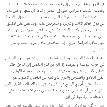
في الجزائر قبل أن تنتقل إلى فرنسا بعد ميلاده سنة 1946، وقد عرف
بتعصّبه الشديد لإسرائيل حتى إن البعض رشحه لرئاستها، وحمل منذ
سنوات شبابه أي منذ سبعينات القرن العشرين لواء الدعوة إلى التدخل
في دول العالم الثالث وتبريره والتحريض عليه، وقد عمل على تطبيق
دعوته من خلال الأدوار المشبوهة التي لعبها في العديد من النزاعات
التي عرفتها البلدان العربية والإسلامية، والتي دشنها منذ سنة 1971،
حين سافر، كمراسل حربي، إلى بنغلادش خلال حرب انفصالها عن
باكستان...
وقد أردف هذا الدور بالدور الذي لعبه في التسعينات من القرن الماضي
في حرب البوسنة والهرسك إذ كان من كبار الداعين إلى تدخل حلف
شمال الأطلسي في يوغسلافيا السابقة، ثم خلال العشرية الأولي من
القرن الحادي والعشرين بالدور الذي لعبه في انفصال الجنوب عن
السودان وفي تأجيج الوضع في إقليم دارفور، وذلك بالإضافة إلى الدور
الذي حاول أن يلعبه في جوان سنة 2009 في دعم الاحتجاجات على
الانتخابات الرئاسية في إيران...
على أنّ أكبر أدواره كان إبّان اندلاع ثورات ما سمي بالربيع العربي حتى