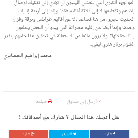
المواجهة الكبرى التي يخشى الليبيون أن تؤدي إلى تفكيك أوصال
بلادهم وتقطيعها لا إلى ثلاثة أقاليم فقط وإنما إلى أربعة إذ بات
الحديث يجري، من هنا فصاعدا، لا عن أقاليم طرابلس وبرقة وفزان
وحدها وإنما أيضا عن إقليم مصراتة التي يبدو أنّ البعض يحلمون
بــــ"استقلالها"، ولا يرون مانعا من الاستعانة في تحقيق هذا حلمهم بنذير
الشؤم برنار هنري ليفي...
محمد إبراهيم الحصايري
أرسل إلى صديق
طباعة
هل أعجبك هذا المقال ؟ شارك مع أصدقائك !
شارك
التويتر
شارك