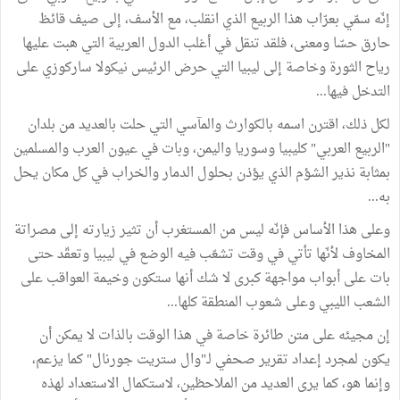
إنّه سمّي بعرّاب هذا الربيع الذي انقلب، مع الأسف، إلى صيف قائظ
حارق حسّا ومعنى، فلقد تنقل في أغلب الدول العربية التي هبت عليها
رياح الثورة وخاصة إلى ليبيا التي حرض الرئيس نيكولا ساركوزي على
التدخل فيها...
لكل ذلك، اقترن اسمه بالكوارث والمآسي التي حلت بالعديد من بلدان
"الربيع العربي" كليبيا وسوريا واليمن، وبات في عيون العرب والمسلمين
بمثابة نذير الشؤم الذي يؤذن بحلول الدمار والخراب في كل مكان يحل
به...
وعلى هذا الأساس فإنّه ليس من المستغرب أن تثير زيارته إلى مصراتة
المخاوف لأنّها تأتي في وقت تشعّب فيه الوضع في ليبيا وتعقّد حتى
بات على أبواب مواجهة كبرى لا شك أنها ستكون وخيمة العواقب على
الشعب الليبي وعلى شعوب المنطقة كلها...
إن مجيئه على متن طائرة خاصة في هذا الوقت بالذات لا يمكن أن
يكون لمجرد إعداد تقرير صحفي لـ"وال ستريت جورنال" كما يزعم،
وإنما هو، كما يرى العديد من الملاحظين، لاستكمال الاستعداد لهذه