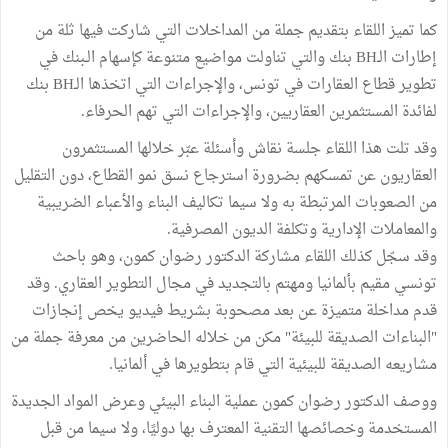
كما تميز اللقاء بتقديم جملة من المداخلات التي شاركت فيها ثلة من
إطارات الـBH بنك والتي تناولت مواضيع متنوعة كإسهام الـبنك في
تطوير قطاع العقارات في تونس، والإجراءات التي اتخذها الـBH بنك
لفائدة المستثمرين العقاريين، والإجراءات التي تهم الحرفاء.
وقد تلت هذا اللقاء جلسة نقاش وأسئلة عبّر خلالها المستثمرون
العقاريون عن تمسكهم بضرورة استرجاع نسق نمو القطاع، دون التقليل
من الصعوبات المرتبطة به ولا سيما تكاليف البناء والأعباء الضريبية
والمعاملات الإدارية وتكلفة الديون المصرفية.
وقد سجّل كذلك اللقاء مشاركة الدكتور رضوان كمون، وهو باحث
تونسي مقيم بألمانيا ومهتم بالتجديد في مجال التطوير العقاري. وقد
قدم مداخلة متميزة عن بعد مصحوبة بشريط فيديو يخص إنجازات
"البناءات الصديقة للبيئة" مكن من خلاله الحاضرين من معرفة جملة من
مشاريعه الصديقة للبيئية التي قام بتطويرها في ألمانيا.
ووصف الدكتور رضوان كمون عملية البناء البيئي وعرض المواد الجديدة
المستخدمة وخصائصها التقنية المعترف بها دوليًا، ولا سيما من قبل