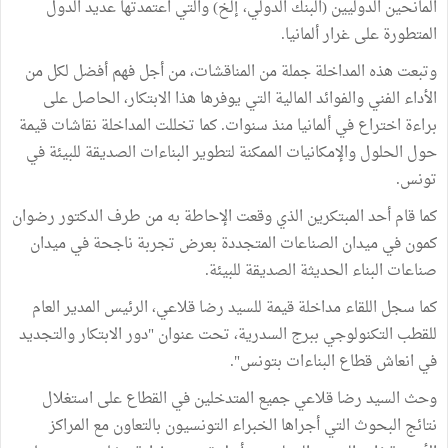
المانحين الدوليين (البنك الدولي، إلخ) والتي اعتمدتها عديد الدول
المتطورة على غرار ألمانيا.
وتبعت هذه المداخلة جملة من المناقشات، من أجل فهم أفضل لكل من
الأداء الفني والفوائد المالية التي يوفرها هذا الابتكار، الحاصل على
براءة اختراع في ألمانيا منذ سنوات. كما تخللت المداخلة نقاشات قيمة
حول الحلول والإمكانيات الممكنة لتطوير البناءات الصديقة للبيئة في
تونس.
كما قام أحد المبتكرين الذي وقعت الإحاطة به من طرف الدكتور رضوان
كمون في ميدان الصناعات المتجددة بعرض تجربة ناجحة في ميدان
صناعات البناء الحديثة الصديقة للبيئة.
كما سجل اللقاء مداخلة قيمة للسيد رضا قلاعي، الرئيس المدير العام
للقطب التكنولوجي ببرج السدرية، تحت عنوان "دور الابتكار والتجديد
في انعاش قطاع البناءات بتونس".
وحث السيد رضا قلاعي جميع المتدخلين في القطاع على استغلال
نتائج البحوث التي أجراها الخبراء التونسيون بالتعاون مع المراكز