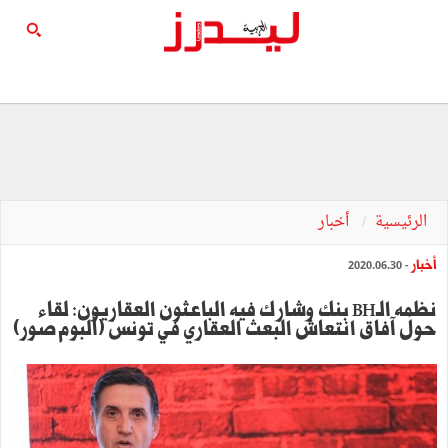
الرئيسية
أخبار
أخبار
- 2020.06.30
نظمه الـBH بنك وشارك فيه الباعثون العقاريون: لقاء
حول آفاق انتعاش البعث العقاري في تونس (ألبوم صور)