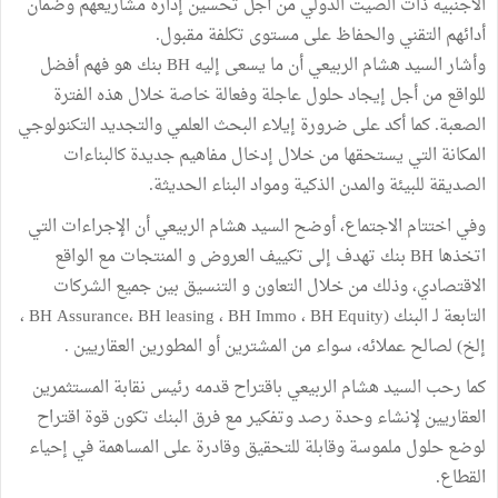
الأجنبية ذات الصيت الدولي من أجل تحسين إدارة مشاريعهم وضمان
أدائهم التقني والحفاظ على مستوى تكلفة مقبول.
وأشار السيد هشام الربيعي أن ما يسعى إليه BH بنك هو فهم أفضل
للواقع من أجل إيجاد حلول عاجلة وفعالة خاصة خلال هذه الفترة
الصعبة. كما أكد على ضرورة إيلاء البحث العلمي والتجديد التكنولوجي
المكانة التي يستحقها من خلال إدخال مفاهيم جديدة كالبناءات
الصديقة للبيئة والمدن الذكية ومواد البناء الحديثة.
وفي اختتام الاجتماع، أوضح السيد هشام الربيعي أن الإجراءات التي
اتخذها BH بنك تهدف إلى تكييف العروض و المنتجات مع الواقع
الاقتصادي، وذلك من خلال التعاون و التنسيق بين جميع الشركات
التابعة لـ البنك (BH Assurance، BH leasing ، BH Immo ، BH Equity ،
إلخ) لصالح عملائه، سواء من المشترين أو المطورين العقاريين .
كما رحب السيد هشام الربيعي باقتراح قدمه رئيس نقابة المستثمرين
العقاريين لإنشاء وحدة رصد وتفكير مع فرق البنك تكون قوة اقتراح
لوضع حلول ملموسة وقابلة للتحقيق وقادرة على المساهمة في إحياء
القطاع.