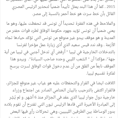
2015 . كما أن هذا البند يمثل تأييداً ضمنياً لتحذير الرئيس المصري
القائل بأن خط سرت هو خط أحمر بالنسبة إلى مصر.
والملاحظ في هذه الفقرة تحديداً أن تونس قد تحفظت عليها، وهو ما
يعني ضمنياً أن تونس تؤيد جهود حكومة الوفاق لطرد قوات حفتر من
المدينة و هو موقف يبدو غير متوقع من تونس التي تؤكد حيادها تجاه
الأزمة . وقد ندد قيس سعيد الذي أدّى زيارة عمل مؤخرا لفرنسا
بالتدخلات الخارجية في ليبيا " أرفض أي تدخل أجنبي في ليبيا من أية
جهة"، مؤكدا أن " الشعب الليبي وحده صاحب السيادة". ويبدو هذا
الموقف نابعاً من القلق من أن عدم دخول قوات الوفاق لسرت يرسخ
لفكرة تقسيم ليبيا.
اللافت ايضا في القرار والتحفظات عليه هو غياب غير متوقع للجزائر،
فالقرار اكتفى بالترحيب بالبيان الختامي الصادر عن اجتماع وزراء
خارجية دول جوار ليبيا الذي عقد في الجزائر منذ 6 أشهر. و لم يُشِر
إلى المبادرة الأخيرة التي قادها الرئيس تبون التي تقترح أن تقوم بلاده
بدور الوساطة بين الطرفين الليبيين، وهي تحركات رأى فيها البعض