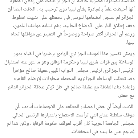
منافسة للمبادرة المصرية خاصة ان الجزائر علقت على إعلان القاهرة
أنها أحيطت علماً بالمبادرة بشأن ليبيا دون ترحيب به . اللافت ايضا أنّ
الجزائر لم تسجل انضمامها لتونس في تحفظها على تثبيت خطوط
وقف إطلاق النار على الأوضاع الحالية، رغم تشابه مواقف البلدين،
ورغم أن الجزائر أكثر صراحة ووضوحاً في التعبير عن مواقفها تجاه
ليبيا.
ويمكن تفسير هذا الموقف الجزائري الهادئ برغبتها في القيام بدور
الوساطة بين قوات شرق ليبيا وحكومة الوفاق وهو ما عبَّر عنه استقبال
الرئيس الجزائري لرئيس مجلس النواب الليبي عقيلة صالح مؤخراً.
وقد تتطلب الوساطة الجزائرية المحتملة محاولات لإرضاء القاهرة
وإعادة بناء العلاقة مع عقيلة صالح في ظل توتر علاقة الجزائر الدائم
مع حفتر.
اللافت أيضاً أن بعض المصادر المطلعة على الاجتماعات أفادت بأن
موقف سلطنة عمان التي ترأست الاجتماع باعتبارها الرئيس الحالي
لمجلس الجامعة العربية كان أقرب لموقف حكومة الوفاق، ولكن هذا لم
يُترجم على ما يبدو في التحفظات.