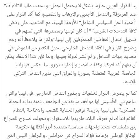
بدا القرار العربي حازما بشكل لا يحتمل الجدل، وسمعت عاليا الـ"لاءات"
ضد المرتزقة والتدخل الأجنبي والإرهاب والتقسيم، كما أكد القرار على
"أهمية الحل السياسي الشامل" للأزمة الليبية، مع التشديد على رفض
كافة التدخلات الشرعية " أيا كان نوعها ومصدرها، التي تسهم في
تسهيل انتقال المقاتلين المتطرفين إلى ليبيا."ولكن ما يلاحظ أنه رغم
وضوح القرار في انتقد التدخل الخارجي، حمل الكثير من الغموض في
تحديد جهات التدخل و لم يُشر لدولة بعينها، ولذا فإن هذا الانتقاد يمكن
أن يفهم أنه لتركيا وكذلك لمصر والإمارات وروسيا، عكس قرارات
الجامعة العربية المتعلقة بسوريا والعراق التي تدين التدخل التركي
بالاسم.
كما لم يتعرض القرار لخلفيات وجذور التدخل الخارجي في ليبيا والتي
ساهم في التأسيس لها مواقف سابقة من الجامعة . فمنذ بداية الحملة
العسكرية على ليبيا بذريعة توفير الحماية للشعب والاطاحة بالنظام
القائم آنذاك، لم تعرف البلاد طريقها للاستقرار، وتحولت لمسرح للصراع
بين مليشيات تتخذ واجهات سياسية متعددة أبرز أقطابها حكومة
الوفاق الوطني بزعامة فؤاد السراج في طرابلس، والبرلمان الليبي الذي