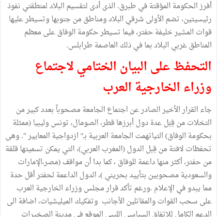
أفرز الحكومة المؤقتة في طبرق. الذى أدى لتقسيم البلاد لمنطقتي نفوذ
رئيسيتين، تضم الأولى شرقي البلاد ومناطق من جنوبها وتسيطر عليها
قوات المشير خليفة حفتر، فيما تسيطر حكومة الوفاق على معظم
المناطق غربي البلاد بما في ذلك العاصمة طرابلس.
التحفظ على البيان الختامي لاجتماع
وزراء الخارجية العرب
جاء القرار الأخير الصادر عن اجتماع الجامعة مصحوباً بعدد كبير من
التخلات من قِبَل عدة دول أبرزها قطر، الصومال، تونس وليبيا (ممثلة
بحكومة الوفاق) التياتهمت الجامعة العربية بـ" ازدواجية المعايير ". وهى
تحفظات لافتة من قِبل الدول (المغرب العربي)، التي يمكن تسميتها قلقة
من حفتر، أكثر منها داعمة للوفاق ، كما بدا أن مواقف (مصر،الإمارات
والسعودية مصحوبين بتأييد بحريني )، الدول الداعمة لحفتر أقل حدة
مما يبدو في الإعلام .ورغم تأكد قرار مجلس وزراء الخارجية العرب
على سحب القوات والمقاتلين الأجانب وتفكيك الميليشيات، اضافة الى
الدعم الكامل للاتفاق السياسي الليبي الموقع في مدينة الصخيرات