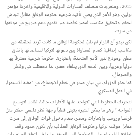
2015 ، ومخرجات مختلف المسارات الدولية والإقليمية وآخرها مؤتمر
برلين. وهو الأمر الذي يعني تأكيد شرعية حكومة الوفاق مقابل تجاهل
لحفتر وتحقيق مكاسب لمصر خاصة عبر تقديم دعم صريح من موقفها
من سرت.
لكن يبدو أنّ القرار لم يلبِّ لحكومة الوفاق ما كانت تريد تحقيقه من
مكاسب إضافية كعدم المساواة بين دعوتها لتركيا لمساعدتها باتفاق
معلن ومودع لدى الأمم المتحدة، باعتبارها حكومة شرعية معترفاً بها
دولياً وعربياً، وبين الدعم الذي يتلقاه حفتر، لذا تحفظت هي وقطر
والصومال.
كما حذر الوزراء، في بيان صدر في ختام الاجتماع، من "مغبة الاستمرار
في العمل العسكري
لتحريك الخطوط التي تتواجد عليها الأطراف حاليا، تفاديا لتوسيع
المواجه " وهو ما يمكن اعتبره يتبنى فعلياً وجهة نظر داعمي حفتر مثل
فرنسا وروسيا والإمارات ومصر، بعدم دخول قوات الوفاق إلى سرت
مقابل موقف تركيا وحكومة الوفاق المطالب بأن تكون حدود وقف
إطلاق النار بناء على الخطوط التي المتفق عليها في اتفاق الصخيرات