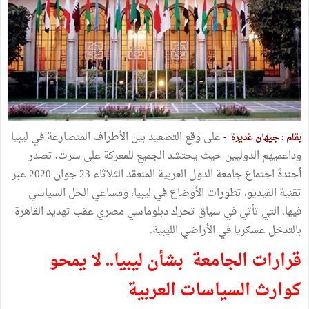
على وقع التصعيد بين الأطراف المتصارعة في ليبيا
بقلم : جيهان غديرة -
وداعميهم الدوليين حيث يحتشد الجميع للمعركة على سرت، تصدر
أجندةَ اجتماع جامعة الدول العربية المنعقد الثلاثاء 23 جوان 2020 عبر
تقنية الفيديو، تطورات الأوضاع في ليبيا، ومساعي الحل السياسي
فيها، التي تأتي في سياق تحرك دبلوماسي مصري عقب تهديد القاهرة
بالتدخل عسكريا في الأراضي الليبية.
قرارات الجامعة بشأن ليبيا.. لا يمحو
كوارث السياسات العربية