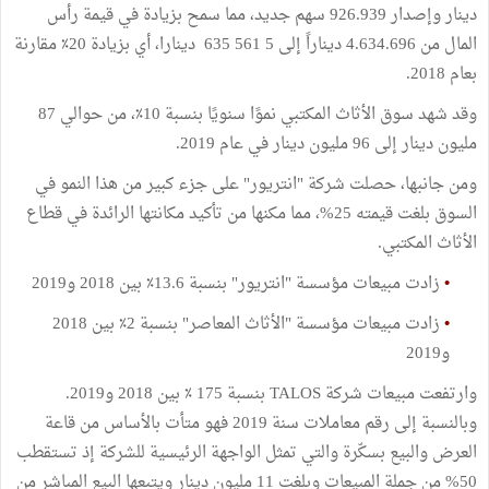
دينار وإصدار 926.939 سهم جديد، مما سمح بزيادة في قيمة رأس
المال من 4.634.696 ديناراً إلى 5 561 635 دينارا، أي بزيادة 20٪ مقارنة
بعام 2018.
وقد شهد سوق الأثاث المكتبي نموًا سنويًا بنسبة 10٪، من حوالي 87
مليون دينار إلى 96 مليون دينار في عام 2019.
ومن جانبها، حصلت شركة "انتريور" على جزء كبير من هذا النمو في
السوق بلغت قيمته 25%، مما مكنها من تأكيد مكانتها الرائدة في قطاع
الأثاث المكتبي.
•
زادت مبيعات مؤسسة "انتريور" بنسبة 13.6٪ بين 2018 و2019
•
زادت مبيعات مؤسسة "الأثاث المعاصر" بنسبة 2٪ بين 2018
و2019
وارتفعت مبيعات شركة TALOS بنسبة 175 ٪ بين 2018 و2019.
وبالنسبة إلى رقم معاملات سنة 2019 فهو متأت بالأساس من قاعة
العرض والبيع بسكّرة والتي تمثل الواجهة الرئيسية للشركة إذ تستقطب
50% من جملة المبيعات وبلغت 11 مليون دينار ويتبعها البيع المباشر من