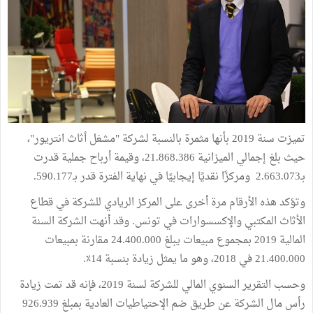
تميزت سنة 2019 بأنها مثمرة بالنسبة لشركة "مشغل أثاث انتريور"،
حيث بلغ إجمالي الميزانية 21.868.386، وقيمة أرباح جملية قدرت
بـ2.663.073 ومركزًا نقديًا إيجابيًا في نهاية الفترة قدر بـ590.177.
وتؤكد هذه الأرقام مرة أخرى على المركز الريادي للشركة في قطاع
الأثاث المكتبي والإكسسوارات في تونس. وقد أنهت الشركة السنة
المالية 2019 بمجموع مبيعات يبلغ 24.400.000 مقارنة بمبيعات
21.400.000 في 2018، وهو ما يمثل زيادة بنسبة 14٪.
وحسب التقرير السنوي المالي للشركة لسنة 2019، فإنه قد تمت زيادة
رأس مال الشركة عن طريق ضم الإحتياطيات العادية بمبلغ 926.939