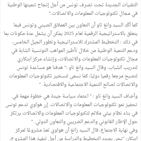
التقنيات الجديدة تحت تصرف تونس من أجل إنجاح تنميتها الوطنية
في مجال تكنولوجيات المعلومات والاتصالات."
كما أكّد السيد وانغ تاو أن التعاون بين العملاق الصيني وتونس فيما
يتعلق بالاستراتيجية الرقمية لعام 2025 يمكن أن يشمل عدة مكونات بما
في ذلك : التخطيط المشترك للاستراتيجية وتطور الجيل الخامس،
ودعم التنمية الوطنية من خلال تأطير المواهب التونسية الشابة في
مجال تكنولوجيات المعلومات والاتصالات، وإنشاء مركز ابتكاري
لتدريب الشباب. وقال السيد وانغ تاو :" هدفنا هو مساعدة تونس
لتصبح مرجعا رقميا دوليا، كما نسعى لتسخير تكنولوجيات المعلومات
والاتصالات لصالح التنمية الاجتماعية والاقتصادية. "
وأضاف السيد وانغ تاو : " اعتماد سياسة جيدة هي خطوة مهمة في
تحفيز نمو تكنولوجيات المعلومات والاتصالات. إن هواوي تدعم تونس
في بناء نظام بيئي ملائم لتكنولوجيات المعلومات والاتصالات يرتكز
حول الإطار القانوني والدعم الضريبي والتعاون الدولي. "
وفي نهاية الاجتماع، قال السيد زانغ أن هواوي تعدّ مشروعًا لمركز
ابتكار: "نحن بصدد التخطيط والدراسة من أجل تنفيذ هذا المشروع،