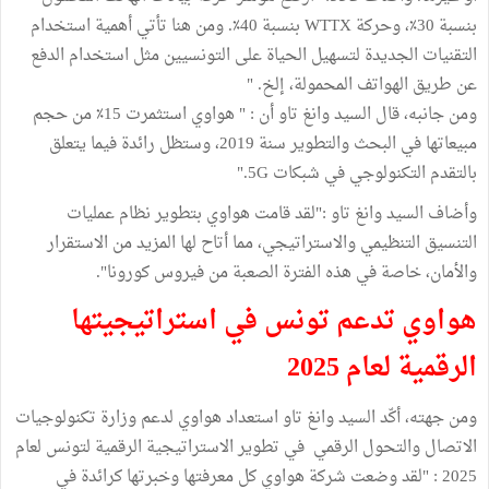
بنسبة 30٪، وحركة WTTX بنسبة 40٪. ومن هنا تأتي أهمية استخدام
التقنيات الجديدة لتسهيل الحياة على التونسيين مثل استخدام الدفع
عن طريق الهواتف المحمولة، إلخ. "
ومن جانبه، قال السيد وانغ تاو أن : " هواوي استثمرت 15٪ من حجم
مبيعاتها في البحث والتطوير سنة 2019، وستظل رائدة فيما يتعلق
بالتقدم التكنولوجي في شبكات 5G."
وأضاف السيد وانغ تاو :"لقد قامت هواوي بتطوير نظام عمليات
التنسيق التنظيمي والاستراتيجي، مما أتاح لها المزيد من الاستقرار
والأمان، خاصة في هذه الفترة الصعبة من فيروس كورونا".
هواوي تدعم تونس في استراتيجيتها
الرقمية لعام 2025
ومن جهته، أكّد السيد وانغ تاو استعداد هواوي لدعم وزارة تكنولوجيات
الاتصال والتحول الرقمي في تطوير الاستراتيجية الرقمية لتونس لعام
2025 : "لقد وضعت شركة هواوي كل معرفتها وخبرتها كرائدة في