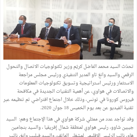
تحدّث السيد محمد الفاضل كريّم وزير تكنولوجيات الاتصال والتحول
الرقمي والسيد وانغ تاو المدير التنفيذي ورئيس مجلس مراجعة
الاستثمار ورئيس استراتيجية وتسويق تكنولوجيات المعلومات
والاتصالات في هواوي، عن أهمية التقنيات الجديدة في مكافحة
فيروس كورونا في تونس، وذلك خلال اجتماع افتراضي تم تنظيمه عبر
تقنية الفيديو عن بعد يوم الخميس 18 جوان 2020.
وقد تواجد عدد من ممثلي شركة هواوي في هذا الإجتماع وهم: السيد
جيبين شاوو، رئيس هواوي لمنطقة شمال إفريقيا ، والسيد بنجامين
هاو، نائب الرئيس الإقليمي لمشغلي الهاتف، والسيد فيليب وانغ، نائب