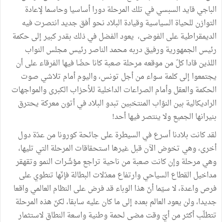
الباجي قايد السبسي في تلك المرحلة دورا أساسيا وحاسما لإعادة
التوازن للحياة السياسية وقيادة البلاد نحو أفق جديد انتصرت فيه
الديمقراطية على الفوضى، يعود الفضل في ذلك بقدر كبير إلى حكمة
رئيس الجمهورية ورفيق دربه محمد الناصر رئيس مجلس النواب
اللذين قادا كلّ من موقعه مرحلة صعبة كانا حضّا فيها الفرقاء على أن
يجتمعوا إلى كلمة سواء من أجل تونس، واليوم أمام تلاشي صوت
الحكمة والعقل وأمام الصراعات الداخلية للأحزاب الكبرى والمواجهات
الراديكالية بين النوّاب المنتخبين تبدو البلاد في أتون معركة يحترق
بنيرانها الجميع ولا ينتصر فيها أحد!
لقد كانت بلادنا أسرع في السيطرة على جائحة كورونا من عدّة دول
أخرى، وهي تخوض الآن قبل غيرها استحقاقات المرحلة التي تليها،
وهي مرحلة وإن كانت صعبة من ناحية تراجع مؤشّرات النمو وتقهقر
مداخيل القطاع السياحي وارتفاع معدّلات البطالة فإنّها تنطوي على
فرص واعدة، لا سيّما أنّ هذا الوباء قد فرض على النظام العالمي واقعا
جديدا، ولن يعود العالم بعده إلى ما كان عليه سابقا، لكنّ هذه المرحلة
تتطلّب أكثر من أيّ وقت مضى لحمة وطنية واسعة النطاق لاستثمار