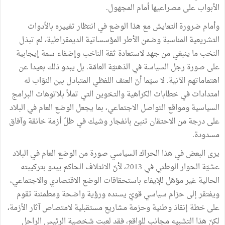
الأبواب على مصراعيها أمام المجهول.
وأمام ضرورة التعايش مع هذا الوضع في انتظار تغييره بالأدوات
التشريعية المناسبة وضمن الأطر المؤسساتية الديمقراطية، لم تبذل
النخب ما ينبغي من جهد لاستعادة ثقة الناخب وإضفاء سمة إيجابية
على صورة رجل السياسة في الذهنيّة العامّة. بل يبدو ذلك بعيدا عن
اهتماماتهم الآنية. لا سيّما أنّ العنف اللفظي المتبادل بين النوّاب له
امتدادات في خطابات الكراهية والتخوين التي تملأ بلاتوهات البرامج
السياسية ومواقع التواصل الاجتماعي، بما يجعل الوضع العام في البلاد
على درجة من الاحتقان تنبئ بانفجار وشيك في ظلّ أزمة خانقة وآفاق
مسدودة.
يرى البعض في هذا الحراك السياسي صورة من الوضع العام في البلاد
عشيّة الحوار الوطني في 2013، لأنّ الائتلاف الحاكم يبدو بتركيبته
الحالية غير مؤهّل للإيفاء باستحقاقات الوضع الاقتصادي والاجتماعي،
ويفتقر إلى حزام سياسي قويّ يسنده ورؤية واضحة ومطمئنة تقوم
على خطة إنقاذ وطنية وحزمة مشاريع مستقبلية لامتصاص آثار الأزمة،
لكنّ هذا التشبيه مجانب للواقع، فقد لعبت شخصية الرئيس الراحل