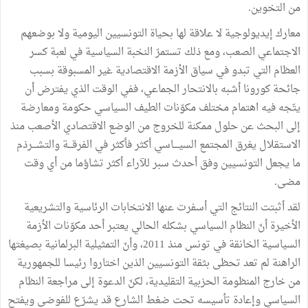
من التخوين.
معارك إيديولوجية لا علاقة لها بحياة التونسيين اليومية ولا بوضعهم
الاجتماعي الصعب، ومع ذلك تستمرّ النخبة السياسية في لعبة كسر
العظام التي تبدو في سياق الأزمة الاقتصادية غير المسبوقة بسبب
جائحة كورونا أشبه بالانتحار الجماعي، ففي الوقت الذي يفترض أن
يتّجه فيه اهتمام مختلف مكوّنات الطيف السياسي حكومة ومعارضة
إلى البحث عن حلول ممكنة للخروج من الوضع الاقتصادي الأصعب منذ
الاستقلال يغرق المجتمع السيــــاسي أكثر فأكثر في الفرقـــة والتشـــرذم
ما يجعل التونسيين وفق أحدث سبر للآراء أكثر تشاؤما من أي وقت
مضى.
لقد أثبتت النتائج التي أسفرت عنها الانتخابات الرئاسية والتشريعية
الأخيرة أنّ النظام السياسي بشكله الحالي يعتبر أحد مكوّنات الأزمة
السياسية الخانقة في تونس منذ 2011، وأنّ التمثيلية البرلمانية بصيغتها
الراهنة لم تعد تحظى بثقة التونسيين الذين اختاروا رئيسا للجمهورية
من خارج المنظومة الحزبية التقليدية، لكنّ الدعوة إلى مراجعة النظام
السياسي وإعادة تأسيسه تحت ضغط الشارع قد يشرّع للفوضى ويفتح