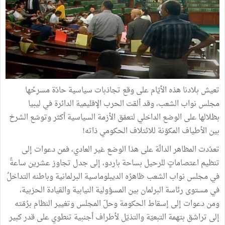
تعيش بلادنا هذه الأيّام على وقع تجاذبات سياسية حادّة مسرحُها
مجلس نواب الشعب، وقد ألقت الحرب الإقليمية الدائرة في ليبيا
بظلالها على الوضع الداخلي لتعمّق الأزمة السياسية أكثر وتوسّع الشرخ
بين الأطياف المكوّنة للائتلاف الحكومي ذاته!
تعدّدت المظاهر الدالّة على هذا الوضع غير العادي، فمن دعوات إلى
تنظيم اعتصاماتٍ للرحيل بساحة باردو، إلى جدل تجاوز عشرين ساعةً
في مجلس نواب الشعب ظاهرُه الديبلوماسية البرلمانية وباطنه التداخلُ
في مستوى رئاسة البرلمان بين المسؤولية النيابية والقيادة الحزبية،
ومن دعوات إلى إسقاط الحكومة وحلّ المجلس وتغيير النظام برُمّته
إلى تراشق بتهمة التبعيّة والتذيّل لأطراف أجنبية تنطوي على قدر كبير