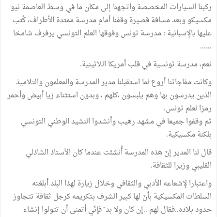
ركبنا السيارات المخصصة واتجهنا إلى مكان ما في وسط العاصمة نيو
مكسيكو وبعد مسافة قصيرة وقفنا أمام مدرسة ممتدة الأطراف، كُتب
عليها بالإسبانية : مدرسة تونس وفوقها العلم التونسي يرفرف شامخا
......
نعم، مدرسة تونسية في قلب أمريكا اللاتينية.
وكانت مفاجاتنا أروع لما استقبلنا مدير المدرسة والمعلمون والتلاميذ
الذين يدرسون بها وهم يلبسون ،كلهم ، وبدون استثناء زيا أبيض وأحمر
رمزا لعلم تونس.
ثم وقفوا جميعا في مشهد رهيب وأنشدوا النشيد الوطني التونسي
بلكنة مكسيكية.
قال لنا المدير إنّ هذه المدرسة أُنشئت عندما كان الأستاذ الشاذلي
القليبي وزيرا للثقافة.
واعتبارا لإشعاعه الأدبي والثقافي وخلال زيارة لهذا البلد أبلغته
السلطات المكسيكية بأنّ لها كبير الشرف بتكريمه كرجل ثقافة تتجاوز
حدود بلاده..فقال لهم ..إن كان ولا بد ّ فإنّي أتمنى أن تتولوا إنشاء