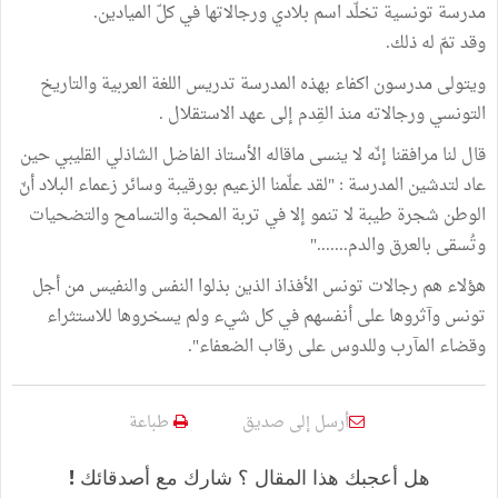
مدرسة تونسية تخلّد اسم بلادي ورجالاتها في كلّ الميادين.
وقد تمّ له ذلك.
ويتولى مدرسون اكفاء بهذه المدرسة تدريس اللغة العربية والتاريخ
التونسي ورجالاته منذ القِدم إلى عهد الاستقلال .
قال لنا مرافقنا إنّه لا ينسى ماقاله الأستاذ الفاضل الشاذلي القليبي حين
عاد لتدشين المدرسة : "لقد علّمنا الزعيم بورقيبة وسائر زعماء البلاد أنّ
الوطن شجرة طيبة لا تنمو إلا في تربة المحبة والتسامح والتضحيات
وتُسقى بالعرق والدم......."
هؤلاء هم رجالات تونس الأفذاذ الذين بذلوا النفس والنفيس من أجل
تونس وآثروها على أنفسهم في كل شيء ولم يسخروها للاستثراء
وقضاء المآرب وللدوس على رقاب الضعفاء".
أرسل إلى صديق
طباعة
هل أعجبك هذا المقال ؟ شارك مع أصدقائك !