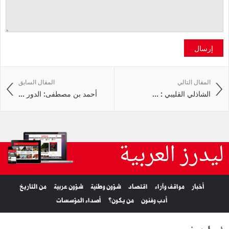
إرسال
المقال التالي
المقال السابق
الشاذلي القليبي : ...
أحمد بن مصطفى: الدور ...
ليدرز العربية
أخبار
مواقف وآراء
اقتصاد
شؤون وطنية
شؤون عربية
من التاريخ
أدب وفنون
من يكون؟
أصداء المؤسسات