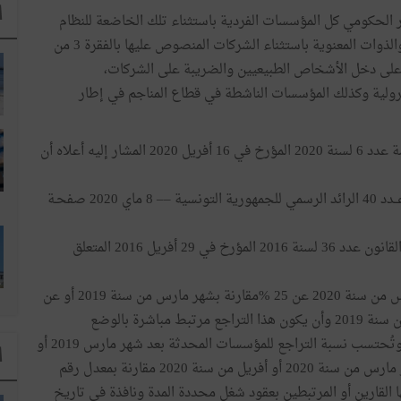
ا
 الحكومي كل المؤسسات الفردية باستثناء تلك الخاضعة للنظام
التقديري في صنف الأرباح الصناعية والتجارية والشركات والذوات المعنوية باستثناء الشركات المنصوص عليها بالفقرة 3 من
من الفصل 49 من مجلة الضريبة على دخل الأشخاص الطبيعيين والضريبة على الشركات،
رولية وكذلك المؤسسات الناشطة في قطاع المناجم في إطار
يستوجب الانتفاع بأحكام مرسوم رئيس الحكومة عدد 6 لسنة 2020 المؤرخ في 16 أفريل 2020 المشار إليه أعلاه أن
- أن لا تكون متوقفة عن النشاط قبل موفى فيفري 2020. عــدد 40 الرائد الرسمي للجمهورية التونسية –– 8 ماي 2020 صفحـة
- أن لا تكون خاضعة لإجراءات التسوية القضائية في إطار القانون عدد 36 لسنة 2016 المؤرخ في 29 أفريل 2016 المتعلق
- أن لا تقل نسبة التراجع في رقم معاملاتها خلال شهر مارس من سنة 2020 عن 25 %مقارنة بشهر مارس من سنة 2019 أو عن
40 %خلال شهر أفريل من سنة 2020 مقارنة بشهر أفريل من سنة 2019 وأن يكون هذا التراجع مرتبط مباشرة بالوضع
الاستثنائي الناتج عن تفشي فيروس كورونا "كوفيد- 19 ." وتُحتسب نسبة التراجع للمؤسسات المحدثة بعد شهر مارس 2019 أو
ا
أفريل 2019 على أساس رقم المعاملات المسجل خلال شهر مارس من سنة 2020 أو أفريل من سنة 2020 مقارنة بمعدل رقم
ا القارين أو المرتبطين بعقود شغل محددة المدة ونافذة في تاريخ