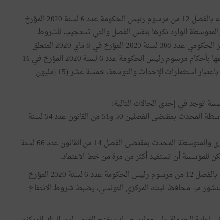
تنتفع بتدخلات خط الاعتماد المنصوص عليه بالفصل 12 من مرسوم رئيس الحكومة عدد 6 لسنة 2020 المؤرخ
سات الصغرى والمتوسطة الوارد ذكرها بنفس الفصل والتي تستجيب للشروط
التالية مجتمعة: - تستجيب للمقاييس المنصوص عليها بالأمر الحكومي عدد 308 لسنة 2020 المؤرخ في 8 ماي 2020 المتعلق
بضبط مقاييس تعريف المؤسسات المتضررة وشروط انتفاعها بأحكام مرسوم رئيس الحكومة عدد 6 لسنة 2020 المؤرخ في 16
أفريل 2020 المشار إليه أعلاه. - لا يتجاوز حجم استثمارها، باعتبار استثمارات الإحداث والتوسعة، خمسة عشر (15 (مليون
سة توجد في إحدى الحالات التالية:
- انتفعت بتدخلات صندوق دعم المؤسسات الصغرى والمتوسطة المحدث بمقتضى الفصلين 50 و51 من القانون عدد 54 لسنة
- انتفعت بتدخلات خط اعتماد دعم ودفع المؤسسات الصغرى والمتوسطة المحدث بمقتضى الفصل 14 من القانون عدد 66 لسنة
يعهد بالتصرف في خط الاعتماد المنصوص عليه بالفصل 12 من مرسوم رئيس الحكومة عدد 6 لسنة 2020 المؤرخ
بنوك بمقتضى منشور من محافظ البنك المركزي التونسي، يضبط شروط الانتفاع
ض إعادة الجدولة على موارد حساب يفتح للغرض لدى البنك المركزي