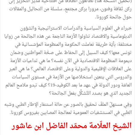
(تحميل النسخة هنا) تطالعون انطلاقا من افتتاحية مدير التحرير إلى
ركن ثقافة وفنون، مرورا بركن مجتمع، سلسلة من التحاليل والمقالات
حول جائحة كورونا.
خبراء في العلوم السياسية والدراسات الاستراتيجية والشؤون
الدبلوماسية والاقتصاد تناولوا الأزمة الناجمة عن هذه الجائحة من زوايا
مختلفة: بأيّة طريقة تعاملت الحكومة والمنظومة المؤسّساتية في
تونس معها؟ كيف السبيل إلى الحفاظ على صحّٰة المواطنين وضمان
ديمومة المنظومة الاقتصادية في الآن نفسه؟ ما هي تداعيات الأزمة
على العلاقات الإقليمية والدولية وعلى الاقتصاد العالمي؟ ما هي العبر
والدروس التي يتعيّن استخلاصها من الأزمة في مستوى السياسات
العامّة ودور الدولة في عهد ما بعد الكوفيد-19؟ كيف تبدو ملامح العالم
الجديد الذي هو بصدد التَّشكُّل بفعل الجائحة؟
وفِي مستهلّ الملفّ تحقيق بالصور عن حالة استنفار الإطار الطبي وشبه
الطبي في المستشفيات العمومية لمعالجة المصابين بفيروس كورونا.
الشيخ العلّامة محمّد الفاضل ابن عاشور