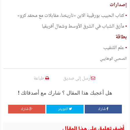
إصدارات
•
كتاب الحبيب بورڤيبة الابن «تاريخنا، مقابلات مع محمّد كرو»
•
مأزق الشباب في الشرق الأوسط وشمال أفريقيا
بطاقة
•
علم التّنقيب
الصحبي الوهايبي
أرسل إلى صديق
طباعة
هل أعجبك هذا المقال ؟ شارك مع أصدقائك !
شارك
التويتر
شارك
أضف تعليق على هذا المقال