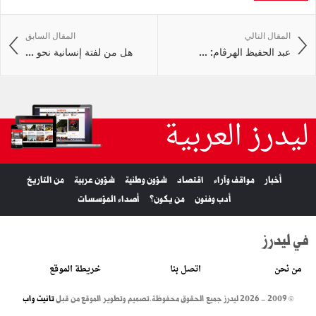
المقال التالي
المقال السابق
عبد الحفيظ الهرڤام: ...
هل من لفتة إنسانية نحو ...
ليدرز العربية
أخبار
مواقف وآراء
اقتصاد
شؤون وطنية
شؤون عربية
من التاريخ
أدب وفنون
من يكون؟
أصداء المؤسسات
في ليدرز
من نحن
اتصل بنا
خريطة الموقع
© 2009 - 2026 ليدرز جميع الحقوق محفوظة.
تصميم وتطوير الموقع من قبل
تانيت واب