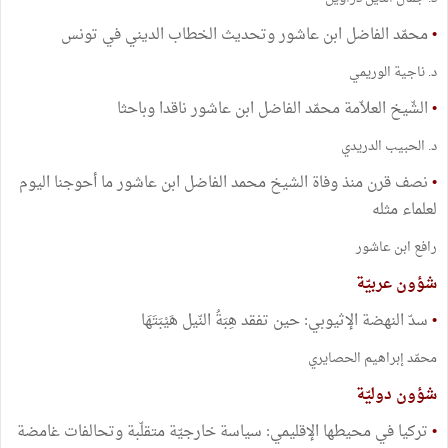
•
محمّد الفاضل ابن عاشور وتحديث الخطاب الديني في تونس
د. ناجية الوريمي
•
الشّيخ العلاّمة محمّد الفاضل ابن عاشور ناقدا وباحثا
د. الحبيب الدريدي
•
نصف قرن منذ وفاة الشيخ محمد الفاضل ابن عاشور ما أحوجنا اليوم
لعلماء مثله
رافع ابن عاشور
شؤون عربيّة
•
سدّ النهضة الإثيوبي: حين تفقد هِبَةُ النّيل هَيْبَتَهَا
محمّد إبراهيم الحصايري
شؤون دوليّة
•
تركيا في محيطها الإقليمي: سياسة خارجيّة متقلّبة وتحالفات غامضة