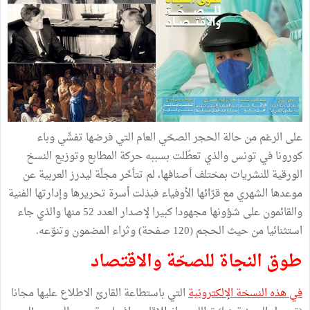
على الرغم من حالة الحجر الصحّي العام التي فرضها تفشّي وباء
كورونا في تونس والذي تعطّلت بسببه حركة المطابع وتوزيع النسخ
الورقية للنشريات بمختلف أصنافها، لم تتأخّر مجلّة ليدرز العربية عن
موعدها الشهري مع قرّائها الأوفياء فبذلت أسرة تحريرها وإدارتها الفنية
والقائمون على شؤونها مجهودا كبيرا لإصدار العدد 52 منها والذي جاء
استثنائيا من حيث الحجم (120 صفحة) وثراء المضمون وتنوّعه.
طوق النجاة للصحّة والاقتصاد
في هذه النسخة الإلكترونية
التي باستطاعة القارئ الاطلاع عليها مجانا