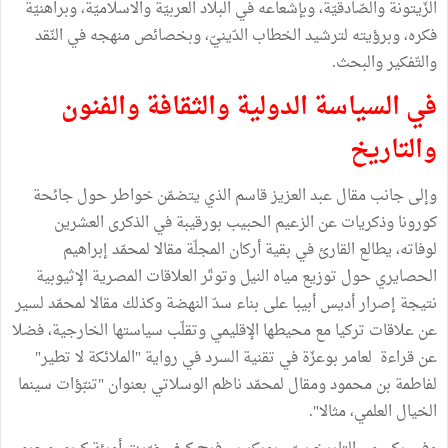
الزّيتونة والصّادقيّة، وبإشعاعه في البلاد العربيّة والاسلاميّة، وبراهنيّة
فكره، وبرؤيته لترشيد الخطاب الدّينيّ، وبخصائص منهجه في النّقد
والتّفكير والبحث.
في السياسة الدولية والثقافة والفنون
والتاريخ
وإلى جانب مقال عبد العزيز قاسم الذي يتضمّن خواطر حول جائحة
كورونا وذكريات عن الزعيم الحبيب بورقيبة في الذكرى العشرين
لوفاته، يطالع القارئ في بقية أركان المجلّة مقالا لمحمّد إبراهيم
الحصايري حول توزيع مياه النيل وتوتّر العلاقات المصرية الإثيوبية
نتيجة إصرار أديس أبيبا على بناء سدّ النهضة وكذلك مقالا لمحمّد لسير
عن علاقات تركيا مع محيطها الإقليمي وتقلّب سياستها الخارجية، فضلا
عن قراءة لعامر بوعزّة في تقنية السرد في رواية "الملائكة لا تطير"
لفاطمة بن محمود ومقال لمحمّد ناظم الوسلاتي بعنوان "تنبّؤات سينما
الخيال العلمي، مثالا".