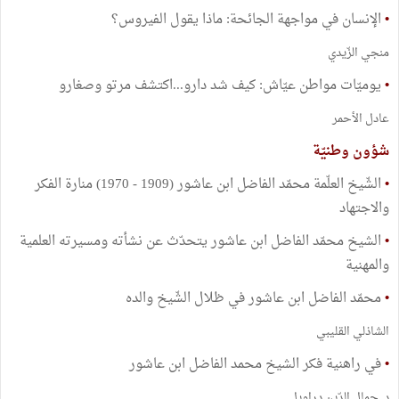
•
الإنسان في مواجهة الجائحة: ماذا يقول الفيروس؟
منجي الزّيدي
•
يوميّات مواطن عيّاش: كيف شد دارو...اكتشف مرتو وصغارو
عادل الأحمر
شؤون وطنيّة
•
الشّيخ العلّمة محمّد الفاضل ابن عاشور (1909 - 1970) منارة الفكر
والاجتهاد
•
الشيخ محمّد الفاضل ابن عاشور يتحدّث عن نشأته ومسيرته العلمية
والمهنية
•
محمّد الفاضل ابن عاشور في ظلال الشّيخ والده
الشاذلي القليبي
•
في راهنية فكر الشيخ محمد الفاضل ابن عاشور
د. جمال الدّين دراويل