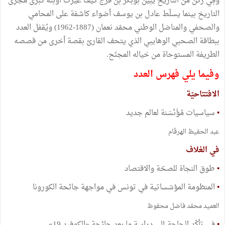
وفِي ركن من التاريخ يبيّن بوبكر بن فرج كيف غيّرت أوبئة كبرى مجرى
التاريخ بينما يسلّط عادل بن يوسف أضواء كاشفة على المحامي
والصحفي والمناضل الوطني محمّد نعمان (1887-1962) ويُقفل العدد
ببطاقة الصحبي الوهايبي الذي يتحف القارئ بقصة أخرى من قصصه
الطريفة المستوحاة من خياله المجنّح.
وفيما يلي فهرس العدد
الافتتاحيّة
•
سياسيات مُؤَنْسَنة لعالم جديد
عبد الحفيظ الهرڤام
في الغلاف
•
طوق النجاة للصحّة والاقتصاد
•
المنظومة المؤسّساتية في تونس في مواجهة جائحة الكورونا
العميد محمّد فاضل محفوظ
•
في تأكّد الحاجة إلى دراسة ما بعد جائحة «الكوفيد 19»