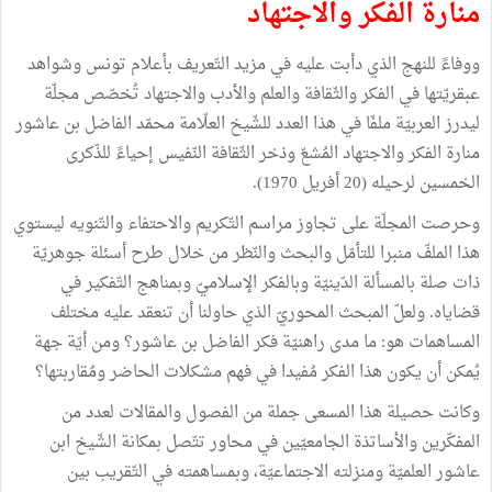
منارة الفكر والاجتهاد
ووفاءً للنهج الذي دأبت عليه في مزيد التّعريف بأعلام تونس وشواهد
عبقريّتها في الفكر والثّقافة والعلم والأدب والاجتهاد تُخصّص مجلّة
ليدرز العربيّة ملفّا في هذا العدد للشّيخ العلّامة محمّد الفاضل بن عاشور
منارة الفكر والاجتهاد المُشعّ وذخر الثّقافة النّفيس إحياءً للذّكرى
الخمسين لرحيله (20 أفريل 1970).
وحرصت المجلّة على تجاوز مراسم التّكريم والاحتفاء والتّنويه ليستوي
هذا الملفّ منبرا للتأمّل والبحث والنّظر من خلال طرح أسئلة جوهريّة
ذات صلة بالمسألة الدّينيّة وبالفكر الإسلاميّ وبمناهج التّفكير في
قضاياه. ولعلّ المبحث المحوريّ الذي حاولنا أن تنعقد عليه مختلف
المساهمات هو: ما مدى راهنيّة فكر الفاضل بن عاشور؟ ومن أيّة جهة
يُمكن أن يكون هذا الفكر مُفيدا في فهم مشكلات الحاضر ومُقاربتها؟
وكانت حصيلة هذا المسعى جملة من الفصول والمقالات لعدد من
المفكّرين والأساتذة الجامعيّين في محاور تتّصل بمكانة الشّيخ ابن
عاشور العلميّة ومنزلته الاجتماعيّة، وبمساهمته في التّقريب بين