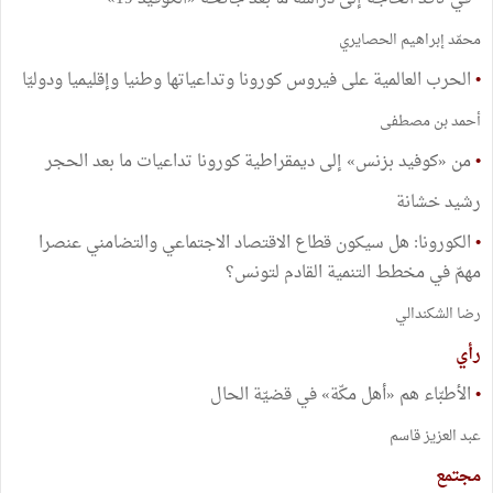
محمّد إبراهيم الحصايري
•
الحرب العالمية على فيروس كورونا وتداعياتها وطنيا وإقليميا ودوليّا
أحمد بن مصطفى
•
من «كوفيد بزنس» إلى ديمقراطية كورونا تداعيات ما بعد الحجر
رشيد خشانة
•
الكورونا: هل سيكون قطاع الاقتصاد الاجتماعي والتضامني عنصرا
مهمّ في مخطط التنمية القادم لتونس؟
رضا الشكندالي
رأي
•
الأطبّاء هم «أهل مكّة» في قضيّة الحال
عبد العزيز قاسم
مجتمع