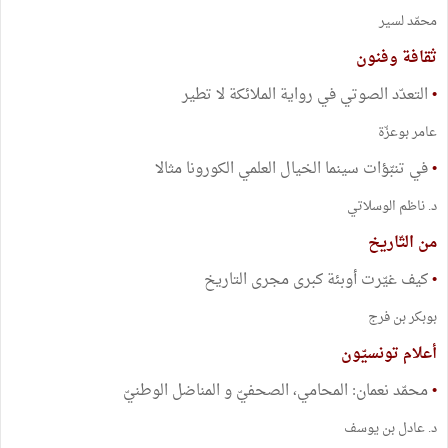
محمّد لسير
ثقافة وفنون
•
التعدّد الصوتي في رواية الملائكة لا تطير
عامر بوعزّة
•
في تنبّؤات سينما الخيال العلمي الكورونا مثالا
د. ناظم الوسلاتي
من التّاريخ
•
كيف غيّرت أوبئة كبرى مجرى التاريخ
بوبكر بن فرج
أعلام تونسيّون
•
محمّد نعمان: المحامي، الصحفيّ و المناضل الوطنيّ
د. عادل بن يوسف