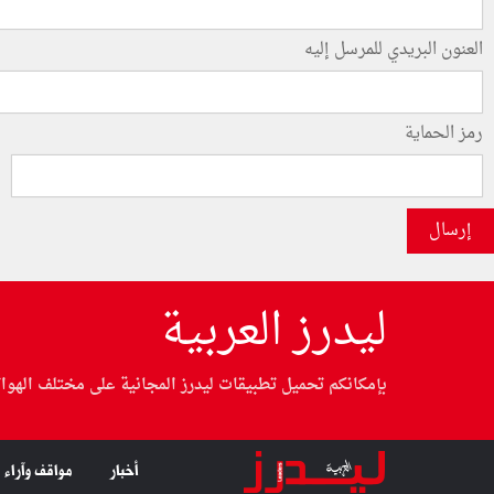
العنون البريدي للمرسل إليه
رمز الحماية
إرسال
ليدرز العربية
بإمكانكم تحميل تطبيقات ليدرز المجانية على مختلف الهوا
أخبار
مواقف وآراء