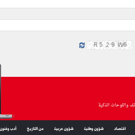
تف واللوحات الذكية
اقتصاد
شؤون وطنية
شؤون عربية
من التاريخ
أدب وفنون