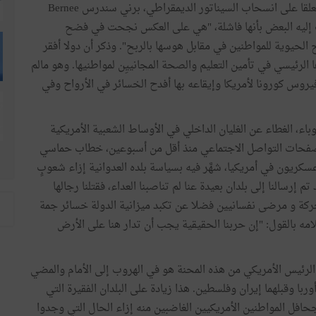
والأمريكيين فحسب، بل على العالم أجمع كذلك". وأضاف معلقا على انسحاب السيناتور الديمقراطي، برني سندرس Bernee
اذهب إليه البعض بأنها فاشلة، "هي على العكس نجحت في فضح
 الحيوية للمواطنين في مقابل هوسها بالربح". وذكر أن دولا أفقر
 الرئيسي في تأمين التعليم والصحة المجانييِن لمواطنيها. وهو مالم
فيروس كورونا لأمريكا وإيقاعه بها أفدح الخسائر في الأرواح وفي
اء، الغطاء عن الغليان الداخلي في الأوساط الشعبية الأمريكية
صفحات التواصل الاجتماعي منذ أقل من أسبوعين، خطاب حماسي
ون في أمريكيا، شهَّر فيه بسياسة بلده العدوانية إزاء شعوبٍ
م إرسالنا إلى بلدان بعيدة عنا لم تناصبنا العداء، فقتلنا رجالها
تحركة و مرضى نفسانيين فضلا عن تكبد ميزانية الدولة خسائر جمة
لامه بالقول: "إن حربنا الحقيقية يجب أن تدار هنا على الأرض
لرئيس الأمريكي من هذه المحنة هو في الهروب إلى الأمام والمضي
با وقبلهما إيران وفلسطين. هذا زيادة على البلدان الفقيرة التي
افل المواطنين الأمريكيين الغاضبين منه إزاء الحال التي وجدوا