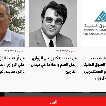
أخبار
أخبار
- 2026.07.29
- 2026.07.30
الية تجدد
في محبة الدكتور علي الزواري:
في أربعينية المؤ
السوق المالية
رجل العلم والعلاّمة في ميدان
علي الزواري: الم
و المستثمرين
التاريخ
ذاكرة مدينة، ثم
ق وراء
ونالد ترمب بوقف دعمه لمنظمة الصحة العالمية بعد اتهامه لها بسوء
الغاء
يدا لموقفه ذاك، بل وامتعاظا منه، سواء على صعيد الدول الأوربية،