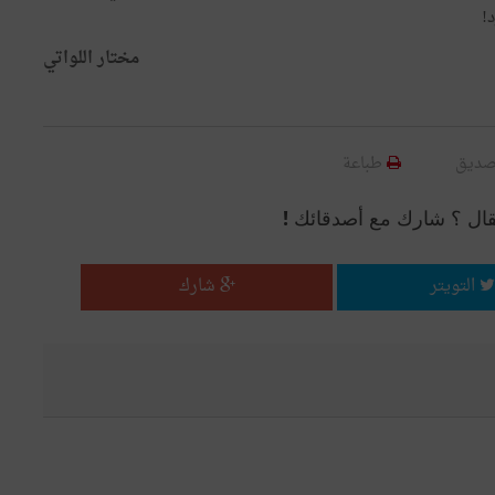
!
مختار اللواتي
صديق
طباعة
قال ؟ شارك مع أصدقائك !
التويتر
شارك