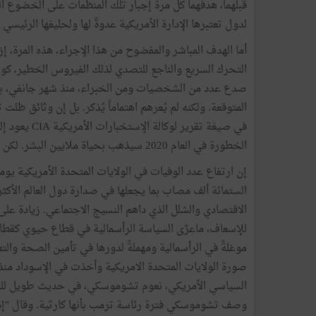
قبلهما، هدفهما كل مرة إجبار تلك المنظمات على الخضوع ال
لدول تعتبرها الإدارة الأمريكية عدوةً لها ولحليفها الرئيسي 
أما الهدف المباشر والمفضوح من هذا الإجراء، هذه المرة، إ
التحرك السريع والناجع للتصدي لذلك الفيروس الخطير، كورو
صدع عدد من الشخصيات ومن الخبراء، منذ شهر جانفي، بالح
المتوقعة. ولكنه لم يُعرهم اهتماماً يُذكر. بل إن وثائق ظل
في صيغة تقري
الخطورة في العام 2020 سيذهب بحياة ملايين البشر. لكن إدارة الرئيس ترمب لم تعره على مايظهر أي اهتمام!
إن ارتفاع عدد الوفيات في الولايات المتحدة الأمريكية يومي
الاقتصادي والشلل الذي داهم النسيج الاجتماعي. زيادة عل
للإسعاف، ماعرَّى السياسة الرأسمالية في قطاع حيوي كقطاع 
موغلةً في الرأسمالية ومهملةً لدورها في تأمين الصحة والتع
صورة الولايات المتحدة الامريكية وأخذت في الإسوداد منذ مط
وصف تشوموسكي فترة رئاسة ترمب بأنها كارثية. وقال "إذا 