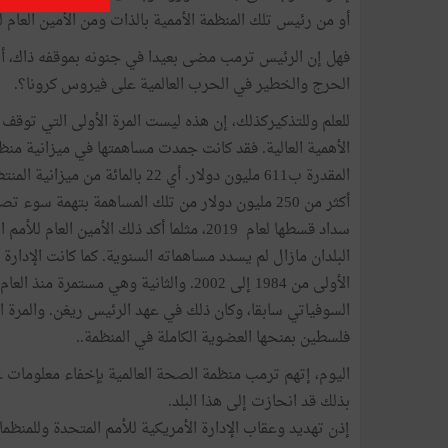
أو من رئيس تلك المنظمة الأممية بالذات ومن الأمين العام ل
فهل إن الرئيس ترمب مضى بعيدا في جنونه بموقفه ذاك، أم
الحرج والخطير في الحرب العالمية على فيروس كرونا؟.
للعلم وللتذكيركذلك، إن هذه ليست المرة الأولى التي توقف 
الأهمية العالية. فقد كانت جمدت مساهمتها في ميزانية منظم
أكثر من 250 مليون دولار من تلك المساهمة بتهمة سو
سداد قسطها لعام 2019، مثلما أكد ذلك الأ
البلدان مازال لم يسدد مساهماته السنوية. كما كانت الإدار
السوفياتي سابقا، وكان ذلك في عهد الرئيس ريغن. والمرة الث
فلسطين بمنحها العضوية الكاملة في المنظمة..
اليوم، إتهم ترمب منظمة الصحة العالمية بإخفاء معلومات
بذلك قد انحازت إلى هذا البلد.
إذن تهديد وعقاب الإدارة الأمريكية للأمم المتحدة وللمنظما