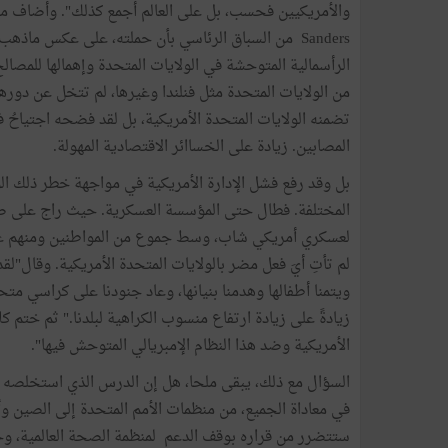
Sanders من السباق الرئاسي بأن حملته، على عكس م
الرأسمالية المتوحشة في الولايات المتحدة وإهمالها للمصالح
من الولايات المتحدة مثل فنلندا وغيرها، لم تتخل عن دورها
تضمنه الولايات المتحدة الأمريكية، بل لقد فضحه اجتياحُ 
المصابين. زيادة على الخساائر الاقتصادية المهولة.
بل وقد رفع فشل الإدارة الأمريكية في مواجهة خطر ذلك الوب
المختلفة. فطال حتى المؤسسة العسكرية. حيث راج على 
لعسكري أمريكي شاب، وسط جموع من المواطنين ومنهم عسكري
لم تأتِ أيَ فعل مضر بالولايات المتحدة الأمريكية. وقال"لقد ت
ويتمنا أطفالها وهدمنا بنيانها، وعاد جنودنا على كراسي م
زيادةً على زيادة ارتفاع منسوب الكراهية لبلدنا." ثم ختم ك
الأمريكية وضد هذا النظام الإمبريالي المتوحش فيها".
السؤال مع ذلك، يبقى ملحا، هل إن الدرس الذي استخلصه ا
في معاداة الجميع، من منظمات الأمم المتحدة إلى الصين وأور
ستتضرر من قراره بوقف الدعم لمنظمة الصحة العالمية، وجح