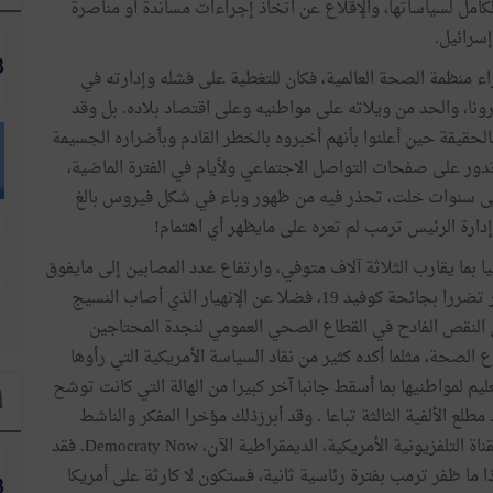
كامل لسياساتها، والإقلاع عن اتخاذ إجراءات مساندة أو مناصرة
إسرائيل.
زاء منظمة الصحة العالمية، فكان للتغطية على فشله وإدارته في
نا، والحد من ويلاته على مواطنيه وعلى اقتصاد بلاده. بل وقد
قيقة حين أعلنوا بأنهم أخبروه بالخطر القادم وبأضراره الجسيمة
ت تدور على صفحات التواصل الاجتماعي ولأيام في الفترة الماضية،
ر لوكالة الإستخبارات الأمريكية CIA يعود إلى سنوات خلت، تحذر فيه من ظهور وباء في شكل فيروس بالغ
ا بما يقارب الثلاثة آلاف متوفي، وارتفاع عدد المصابين إلى مايفوق
الستمائة ألف مصاب بما يجعلها في صدارة دول العالم الأكثر تضررا بجائحة كوفيد 19، فضلا عن الإنهيار الذي أصاب النسيج
ى النقص الفادح في القطاع الصحي العمومي لنجدة المحتاجين
الصحة، مثلما أكده كثير من نقاد السياسة الأمريكية التي رأوها
ليم لمواطنيها بما أسقط جانبا آخر كبيرا من الهالة التي كانت توشح
ا
لع الألفية الثالثة تباعا . وقد أبرزذلك مؤخرا المفكر والناشط
السياسي الأمريكي، نعوم تشوموسكي، في حديث طويل للقناة التلفزيونية الأمريكية، الديمقراطية الآن، Democraty Now. فقد
ما ظفر ترمب بفترة رئاسية ثانية، فستكون لا كارثة على أمريكا