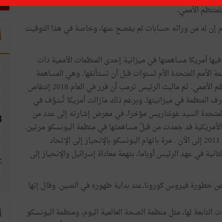
لمنتظم الأممي.
 إن له من ورائه حسابات لم يفصح عنها، وخاصة في هذا التوقيت
أ
فيها أمريكا مساهمتها في ميزانية إحدى المنظمات الأممية ذات
ة الأمم المتحدة الأم لسنوات قبل أن تستأنفها. وهي المساهمة
المقدرة ب611 مليون دولار. أي 22 بالمائة من ميزانية المنتظم الأممي. ثم مالبث الرئيس ترمب أن قرر في العام 2018 إنتقاص
ء تصرف المنظمة في ميزانيتها. وبرغم ذلك مازالت أمريكا تُسَوِّف في
مين العام للأمم المتحدة السيد غونتاريس مؤخرا، في معرض إشارته إلى عدد من
ة الأمريكية قد جمدت من قبلُ مساهمتَها في منظمة اليونسكو مرتين.
الأولى من 1984 إلى 2002. والثانية وهي مستمرة منذ العام 2011 إلى الآن . مرة باتهام اليونسكو بالإنحياز إلى الإتحاد
انية في عهد الرئيس أوباما، بتهمة معاداة إسرائيل والإنحياز إلى
 عن خطورة فيروس كورونا.عند بداية ظهوره في الصين. وقال إنها
ت التابعة لها، مثل منظمة الصحة العالمية اليوم، ومنظمة اليونسكو
ا