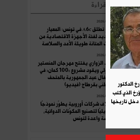
لأخبار الأكثر قراءة
2026.08.04
أوبو تطلق A6c في تونس: المعيار
الجديد لفئة الأجهزة الاقتصادية من
حيث المتانة طويلة الأمد والسلاسة
2026.07.19
زياد الزواري يفتتح مهرجان المنستير
الدولي ويقود مشروع «100 كمان» في
احتفال عيد الجمهورية بالمتحف
رخ الدكتور
الوطني بقرطاج (فيديو)
ؤرخ الذي كتب
2026.08.06
 دخل تاريخها
ائتلاف شركات أوروبية يطوّر نموذجًا
تحويليًا لتصنيع المكوّنات الدوائية،
فرصة واعدة لتونس