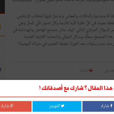
سة سيوسيولوجية أجراها الأستاذ ماهر حنيّن بعنوان :"سوسيولوجيا
 الاجتماعية بالدلالات والمعاني وتداخل فيها الخطاب الإعلامي
طة عمياء في كلّ نظرة كلّية للأزمة وكلّ تصوّر كلّي للحلّ وهي
أ
عن السؤال المركزي التالي: كيف عاش مجتمع الهامش والهشاشة في
ا المجتمع يتملّك وسائل التوقّي والحماية اللازمة المادية
ظر منذ عشر سنوات بعد الثورة حقيقة التغيير في حياته اليومية؟
صديق
طباعة
قال ؟ شارك مع أصدقائك !
ذا المقال ؟ شارك مع أصدقائك !
التويتر
شارك
شارك
التويتر
شارك