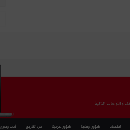
تف واللوحات الذكية
اقتصاد
شؤون وطنية
شؤون عربية
من التاريخ
أدب وفنون