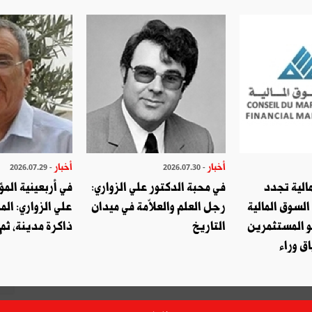
ا
اكتب تعليق
أخبار
أخبار
- 2026.07.29
- 2026.07.30
الية تجدد
في محبة الدكتور علي الزواري:
في أربعينية المؤ
السوق المالية
رجل العلم والعلاّمة في ميدان
علي الزواري: الم
و المستثمرين
التاريخ
ذاكرة مدينة، ثم
ق وراء