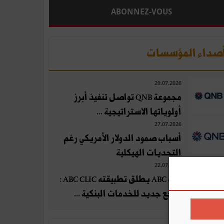
ABONNEZ-VOUS
صداء المؤسسات
29.07.2026
مجموعة QNB تواصل تنفيذ أبرز
أولوياتها الاستراتيجية ...
27.07.2026
أسباب صمود الدولار الأمريكي رغم
التحديات الهيكلية
22.07.2026
بنك ABC يطلق تطبيقته ABC CLIC :
مرجع جديد للخدمات البنكية ...