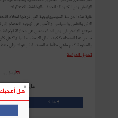
نشر المنتدى التونسي للحقوق الاقتصادية والاجتماعية درا
الهامش زمن الكورونا ؛ الخوف -الهشاشة- الانتظارات.
غاية هذه الدراسة السوسيولوجية التي فرضها امتلاء اللحظة
الآني والعلمي والسياسي والأمني هي توجيه الاهتمام إلى نق
مجتمع الهامش في زمن الوباء بمعنى هي محاولة للإجابة 
تونس هذا المنعطف؟ كيف تمثّل الازمة وتداعياتها؟ هل كان هذ
والمعنوية ؟ ثم ماهي تطلّعاته المستقبلية وهو لا يزال ينت
تحميل الدراسة
أرسل إلى 
هل أعجبك هذا الم
هل أعجبك ه
شارك