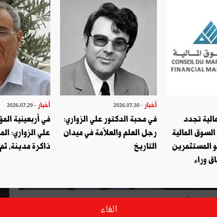
أخبار
أخبار
- 2026.07.29
- 2026.07.30
الية تجدد
في محبة الدكتور علي الزواري:
في أربعينية المؤ
السوق المالية
رجل العلم والعلاّمة في ميدان
علي الزواري: الم
و المستثمرين
التاريخ
ذاكرة مدينة، ثم
ق وراء
ستشارة مكلّفة بالتعاون الدبلوماسي لدى رئيس الجمهورية. وهي
الغاء
دولي وحقوق الطفل بكليّة العلوم القانونية والسياسية والاجتماعية