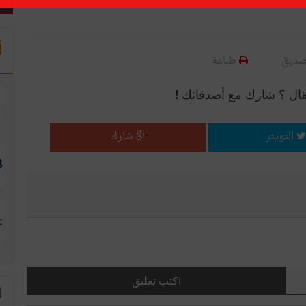
أ
صديق
طباعة
قال ؟ شارك مع أصدقائك !
التويتر
شارك
اكتب تعليق
ا