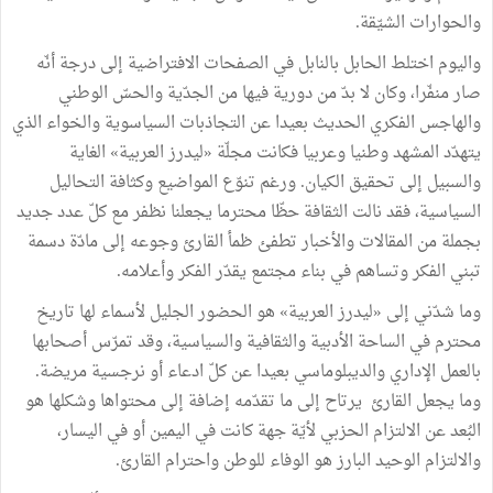
والحوارات الشيّقة.
واليوم اختلط الحابل بالنابل في الصفحات الافتراضية إلى درجة أنّه
صار منفّرا، وكان لا بدّ من دورية فيها من الجدّية والحسّ الوطني
والهاجس الفكري الحديث بعيدا عن التجاذبات السياسوية والخواء الذي
يتهدّد المشهد وطنيا وعربيا فكانت مجلّة «ليدرز العربية» الغاية
والسبيل إلى تحقيق الكيان. ورغم تنوّع المواضيع وكثافة التحاليل
السياسية، فقد نالت الثقافة حظّا محترما يجعلنا نظفر مع كلّ عدد جديد
بجملة من المقالات والأخبار تطفئ ظمأ القارئ وجوعه إلى مادّة دسمة
تبني الفكر وتساهم في بناء مجتمع يقدّر الفكر وأعلامه.
وما شدّني إلى «ليدرز العربية» هو الحضور الجليل لأسماء لها تاريخ
محترم في الساحة الأدبية والثقافية والسياسية، وقد تمرّس أصحابها
بالعمل الإداري والديبلوماسي بعيدا عن كلّ ادعاء أو نرجسية مريضة.
وما يجعل القارئ يرتاح إلى ما تقدّمه إضافة إلى محتواها وشكلها هو
البُعد عن الالتزام الحزبي لأيّة جهة كانت في اليمين أو في اليسار،
والالتزام الوحيد البارز هو الوفاء للوطن واحترام القارئ.