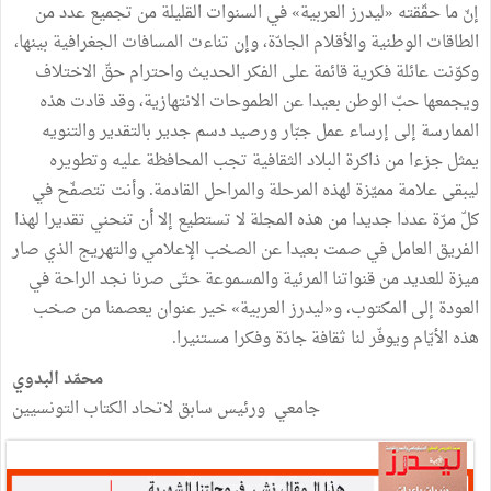
إنّ ما حقّقته «ليدرز العربية» في السنوات القليلة من تجميع عدد من
الطاقات الوطنية والأقلام الجادّة، وإن تناءت المسافات الجغرافية بينها،
وكوّنت عائلة فكرية قائمة على الفكر الحديث واحترام حقّ الاختلاف
ويجمعها حبّ الوطن بعيدا عن الطموحات الانتهازية، وقد قادت هذه
الممارسة إلى إرساء عمل جبّار ورصيد دسم جدير بالتقدير والتنويه
يمثل جزءا من ذاكرة البلاد الثقافية تجب المحافظة عليه وتطويره
ليبقى علامة مميّزة لهذه المرحلة والمراحل القادمة. وأنت تتصفّح في
كلّ مرّة عددا جديدا من هذه المجلة لا تستطيع إلا أن تنحني تقديرا لهذا
الفريق العامل في صمت بعيدا عن الصخب الإعلامي والتهريج الذي صار
ميزة للعديد من قنواتنا المرئية والمسموعة حتّى صرنا نجد الراحة في
العودة إلى المكتوب، و«ليدرز العربية» خير عنوان يعصمنا من صخب
هذه الأيّام ويوفّر لنا ثقافة جادّة وفكرا مستنيرا.
محمّد البدوي
جامعي ورئيس سابق لاتحاد الكتاب التونسيين