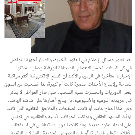
بعد تطور وسائل الإعلام في العقود الأخيرة، وانتشار أجهزة التواصل
في كل البيئات انحسر الاهتمام بالصحافة الورقية وصارت مادّتها
الإخبارية متأخّرة في الزمن، والأكيد أنّ النسخ الإلكترونية أكثر مواكبة
للساحة ولإيقاع الأحداث صغيرة كانت أم كبيرة، لذا انسحبت من السوق
بعض الدوريات وانحسرت نسبة السحب، حتى صار المواطن لا يفكر
في جريدته اليومية والأسبوعية، بل يتابع أخبارها على شاشة الهاتف.
وفي هذا المناخ غابت أو كادت الصفحات والملاحق الثقافية التي كانت
تؤثّث المشهد الثقافي وتواكب الحركات الأدبية والثقافية في تونس
على امتداد عقود عديدة، وقد كانت الدوريات تتنافس في استقطاب
الأقلام وتوفير فضاء تتألّق فيه النصوص الجديدة والمقالات النقدية