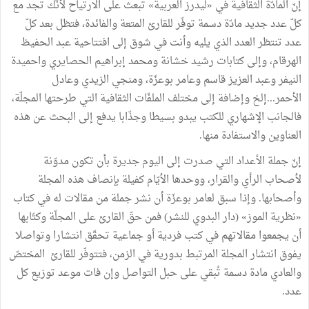
إنّ المادّة الثقافية في «ليدرز العربية» تبعث على الارتياح لأنّك تجد مع
كلّ عدد جديد مادّة دسمة توفّر للقارئ المتعة والفائدة، فتظل بعد كلّ
عدد تنتظر العدد الذي يليه وأنت في شوق إلى افتتاحية عبد الحفيظ
الهرقام، وإلى كتابات رشيد خشانة ومحمد إبراهيم الحصايري واحميدة
النيفر وعبد العزيز قاسم وعامر بوعزّة، ومنجي الزيدي وعادل
الأحمر...إلخ وإضافة إلى مختلف الملفّات الثقافية التي طرحتها المجلّة،
فالجانب الإشهاري للكتب يبدو بسيطا وجذّابا يدفع إلى البحث عن هذه
العناوين والاستفادة منها.
إنّ جملة الأعداد التي صدرت إلى اليوم جديرة بأن تكون مدوّنة
لأصحاب الرأي والقرار، ووحدها الأيّام كفيلة بإنصاف هذه المجلة
وأصحابها. وإذا سبق لعامر بوعزّة أن نشر جملة من مقالات له في كتاب
«نظرية الموز» (دار البدوي للنشر) فمن حقّ القارئ على المجلّة وكتّابها
أن يجمعوا مقالاتهم في كتب فردية أو جماعية تحقّق انتشارا وتواصلا
يفوق انتشار المجلة المرتبط بدورية في الزمن، فتتوفّر للقارئ المختصّ
والعادي مادة دسمة تُبقي على حبل التواصل وإن فات موعد توزيع كل
عدد.