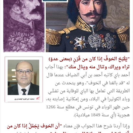
"يَقْبُحُ الخوفُ إذا كان من قَرْنٍ (بمعنى عدوّ)
تراه ويراك، وتنال منه وينال منك":
بهذا أجاب
أحمد باي كاتبه أحمد بن أبي الضياف عندما قال
له "قد بالغنا في الخوف"، وهو يتحدث عن
الطريقة التي تعامل بها الباي للوقاية من تفشّي
وباء الكوليرا في البلاد، ومن إمكانية إصابته به،
حين ظهر الوباء في تونس في مطلع سنة 1266
هجرية (أي سنة 1849 ميلادية).
وإذا أردنا شرح هذا الجواب فإن معناه
"أن الخوف يَجْمُلُ إذا كان من