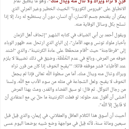
قَرْنٍ لا تراه ويراك ولا تنال منه وينال منك"
، وهو ما ينطبق تمام
الانطباق على "فيروس الكورونا" الخبيث الخطير وغير المرئي الذي
يمكن أن يقتحم جسم الانسان، أيّ انسان، دون أن يستطيع له ردا، إلا إذا
تسلح بكل وسائل الوقاية منه.
ويقول أحمد بن أبي الضياف في كتابه الشهير "إتحاف أهل الزمان
بأخبار ملوك تونس وعهد الأمان"، إن الباي الذي ارتحل عند ظهور الوباء
إلى "قرطاجنة" حيث "أقام متحفّظا على عادة الكرنتينة"، والذي "اشتد
خوفه من المرض، وبالغ في عدم الخُلْطَة، وضيّق في ذلك تضييقا لا يلزم
عند الأطباء" فسّر موقفه قائلا: ""يقبح الخوف إذا كان من قرن تراه
ويراك وتنال منه وينال منك. أما من سطوة الله تعالى فإذا لم يجمل
الخوف لا يقبح. ولعل الشجاعة في مثله من سوء الأدب مع الله. ولسنا
من رجال التوكّل. ثم قال: لو سبق القضاء والقدر، ومتّ بهذا المرض
أخشى أن أقول عند حلوله: لو فعلت الكرنتينة ما حلّ بي مع اعتقادي أنْ
لا فَاعِلَ إلاّ الله".
أحببت أن أسوق هذا الكلام العاقل والعقلاني، في إيمان، والذي قِيل قبل
سبعين ومائة سنة، لأنّه قِيل في مواجهة وضع شبيه بوضعنا اليوم عسى