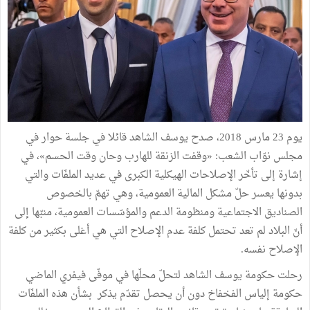
يوم 23 مارس 2018، صدح يوسف الشاهد قائلا في جلسة حوار في
مجلس نوّاب الشعب: «وقفت الزنقة للهارب وحان وقت الحسم»، في
إشارة إلى تأخّر الإصلاحات الهيكلية الكبرى في عديد الملفّات والتي
بدونها يعسر حلّ مشكل المالية العمومية، وهي تهمّ بالخصوص
الصناديق الاجتماعية ومنظومة الدعم والمؤسّسات العمومية، منبّها إلى
أنّ البلاد لم تعد تحتمل كلفة عدم الإصلاح التي هي أغلى بكثير من كلفة
الإصلاح نفسه.
رحلت حكومة يوسف الشاهد لتحلّ محلّها في موفّى فيفري الماضي
حكومة إلياس الفخفاخ دون أن يحصل تقدّم يذكر بشأن هذه الملفّات