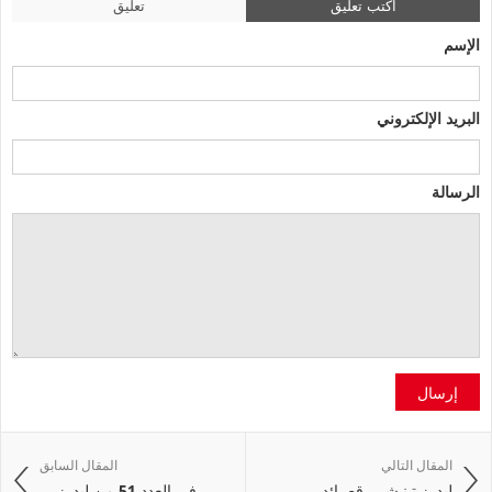
اكتب تعليق
تعليق
الإسم
البريد الإلكتروني
الرسالة
إرسال
المقال التالي
المقال السابق
ليدرز تـنـشــر قصـائد ...
في العدد 51 من ليدرز ...