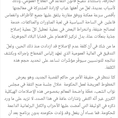
الحارقة، باستثناء تنقيح قانون التقاعد في القطاع العمومي، وذلك
لأسباب عديدة، لعلّ من أهمّها غياب الإرادة المشتركة في معالجتها
بأقصى سرعة ممكنة ووفق مقاربة يتّفق عليها جميع الأطراف وانغماس
فاعلين في الساحة السياسية في لعبة المناورات والمناكفات، خدمة
لمصالح ضيّقة، وانخراط البعض في عملية تعطيل كلّ عملية إصلاح
جدّية بتعلّات عدّة، بدل تركيز الاهتمام على قضايا البلاد الجوهريّة.
ما من شكّ في أنّ كلفة عدم الإصلاح قد ازدادت منذ ذلك الحين، ولعلّ
التدقيق في المالية العمومية الذي تعهّد إلياس الفخفاخ بإجرائه وبكشف
نتائجه للتونسيين سيوفّر مؤشّرات تساعد على تحديد حجم هذه
الكلفة.
كنّا ننتظر في حقيقة الأمر من حاكم القصبة الجديد، وهو يعرض
الخطوط العريضة لعمل الحكومة خلال جلسة منح الثقة في مجلس
نوّاب الشعب، خطّة واضحة المعالم بخصوص هذه الإصلاحات الهيكلية
الكبرى غير أنّه اكتفى بإشارات عامّة في هذا الصدد، لا تزيد على ما ورد
ذكره في الوثيقة التي أمضت عليها الأحزاب والكتل البرلمانية الداعمة
للحكومة. فما عساه أن يفعل وقد وُلدت حكومته بدون برنامج بعد أن