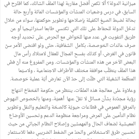
ميزانية الدولة؟ ألا تكمن أفضل مقاربة لهذا الملفّ الشائك، كما اقتُرح في
السابق، في درس وضعيات المنشآت والمؤسّسات المائة وأربع حالة
بحالة لضبط الصيغ الكفيلة بإصلاحها وتطوير حوكمتها، سواء من خلال
تدخّل الدولة للحفاظ على تلك التي تكتسي طابعا استراتيجيا أو عن
طريق التفويت في عدد منها للخواصّ مع الحرص على تحديد أوجه
صرف عائدات الخوصصة، بكامل الشفافيّة، حتّى ولو اقتضى الأمر سنّ
قانون في الغرض، أو كذلك بفسح المجال للعمّال لامتلاك رأس مال
البعض الآخر من هذه المنشآت والمؤسّسات. ومن المفروغ منه أنّ فضّ
هذا الملفّ يتطلّب موافقة مختلف الأطراف الاجتماعية ، ولاسيّما
المنظّمة الشغيلة التي ظلّت إلى حدّ الآن تعارض أيّة عملية خوصصة.
وعلاوة على معالجة هذه الملفّات، ينتظر من حكومة الفخفاخ انتهاج
رؤية مجدّدة بشأن مسائل لا تقلّ عنها أهميّة، ومنها بالخصوص النهوض
بالمرفق العمومي في قطاعات حيويّة كالصحّة والتعليم والنقل وتطوير
نظام التأمين على المرض ومراجعة منظومة الدعم وتحسين الأوضاع
المعيشية لضعاف الحال والمهمشين وإصلاح النظام الجبائي من حيث
تحسين طرق الاستخلاص والحدّ من الضغط الضريبي دفعا للاستثمار