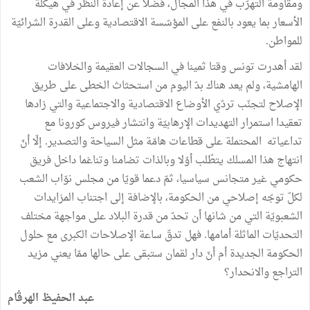
ومقاومة التهرّب في هذا المجال، فضلا عن إعادة النظر في هيكلة
الأسعار بما يعود بالنفع على المؤسّسة الاقتصادية وعلى القدرة الشرائيّة
للمواطن.
لقد أهدرت تونس وقتا ثمينا في السجالات العقيمة والخلافات
الهامشية، ولم يعد هناك بدّ اليوم من استحثاث الخطى على طريق
الإصلاح لتجنّب تردّي الأوضاع الاقتصادية والاجتماعية والتي زادها
تعقيدا استمرار التهديدات الإرهابيّة وانتشار فيروس كورونا مع
تداعياته المحتملة على قطاعات هامّة مثل السياحة والتصدير. إلّا أنّ
انتهاج هذا المسلك يتطّلب أوّلا وبالذات تضامنا وتناغما داخل فريق
حكومي غير متجانس سياسيا، ثمّ دعما قويّا من مجلس نوّاب الشعب
لكلّ توجّه إصلاحي من الحكومة، بالإضافة إلى اجتناب المزايدات
الشعبويّة التي من شانها أن تحدّ من قدرة البلاد على مواجهة مختلف
التحديّات الماثلة أمامها. فهل تدقّ ساعة الإصلاحات الكبرى مع حلول
الحكومة الجديدة أم أنّ دار لقمان ستبقى على حالها ممّا يعني مزيد
التراجع والانحدار؟
عبد الحفيظ الهرڤام