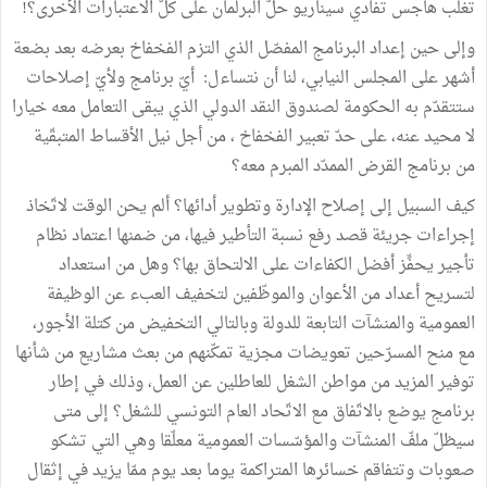
تغلّب هاجس تفادي سيناريو حلّ البرلمان على كلّ الاعتبارات الأخرى؟!
وإلى حين إعداد البرنامج المفصّل الذي التزم الفخفاخ بعرضه بعد بضعة
أشهر على المجلس النيابي، لنا أن نتساءل: أيّ برنامج ولأيّ إصلاحات
ستتقدّم به الحكومة لصندوق النقد الدولي الذي يبقى التعامل معه خيارا
لا محيد عنه، على حدّ تعبير الفخفاخ ، من أجل نيل الأقساط المتبقّية
من برنامج القرض الممدّد المبرم معه؟
كيف السبيل إلى إصلاح الإدارة وتطوير أدائها؟ ألم يحن الوقت لاتّخاذ
إجراءات جريئة قصد رفع نسبة التأطير فيها، من ضمنها اعتماد نظام
تأجير يحفِّز أفضل الكفاءات على الالتحاق بها؟ وهل من استعداد
لتسريح أعداد من الأعوان والموظّفين لتخفيف العبء عن الوظيفة
العمومية والمنشآت التابعة للدولة وبالتالي التخفيض من كتلة الأجور،
مع منح المسرّحين تعويضات مجزية تمكّنهم من بعث مشاريع من شأنها
توفير المزيد من مواطن الشغل للعاطلين عن العمل، وذلك في إطار
برنامج يوضع بالاتّفاق مع الاتّحاد العام التونسي للشغل؟ إلى متى
سيظلّ ملفّ المنشآت والمؤسّسات العمومية معلّقا وهي التي تشكو
صعوبات وتتفاقم خسائرها المتراكمة يوما بعد يوم ممّا يزيد في إثقال