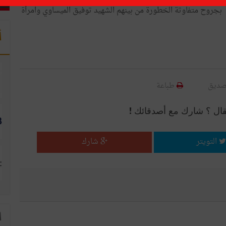
ن بجروح متفاوتة الخطورة من بينهم الشهيد توفيق الميساوي وامرأة
أ
صديق
طباعة
قال ؟ شارك مع أصدقائك !
التويتر
شارك
ا