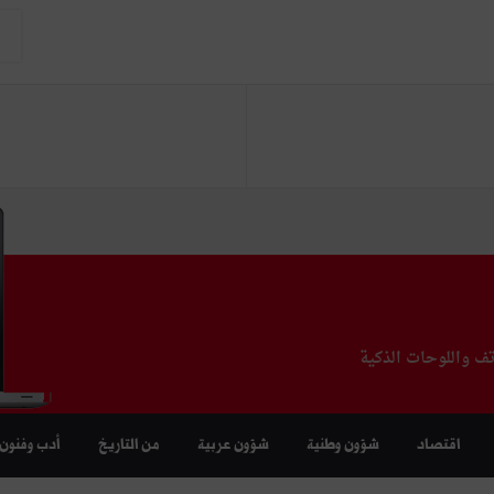
تف واللوحات الذكية
اقتصاد
شؤون وطنية
شؤون عربية
من التاريخ
أدب وفنون