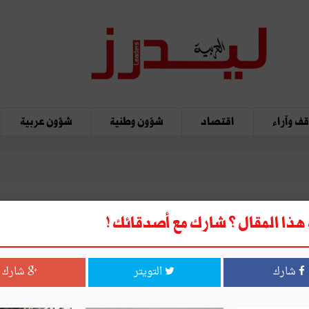
ف وآراء
اقتصاد
شؤون وطنية
شؤون عربية
ذا المقال ؟ شارك مع أصدقائك !
شارك
التويتر
شارك