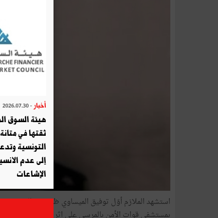
أخبار
- 2026.07.30
هيئة السوق الم
ثقتها في متانة 
التونسية وتدع
إلى عدم الانسيا
الإشاعات
بمستشفى قوات الأمن بالمرسى على اثر إصابته في التفجير 