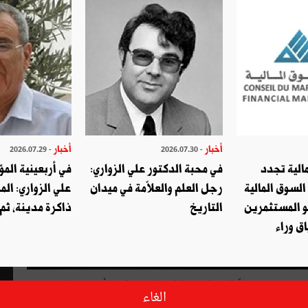
أخبار
أخبار
- 2026.07.29
- 2026.07.30
الية تجدد
في محبة الدكتور علي الزواري:
في أربعينية المؤ
السوق المالية
رجل العلم والعلاّمة في ميدان
علي الزواري: الم
و المستثمرين
التاريخ
ذاكرة مدينة، ثم
ق وراء
استشهد الملازم أوّل توفيق الميساوي ظهر يوم الجمعة 6 مارس 2020، متاثّرا بجراحه خلال عملية جراحية أجريت عليه
الغاء
الذي قام به قبل ساعات إرهابيان في محيط السفارة الأمريكية.