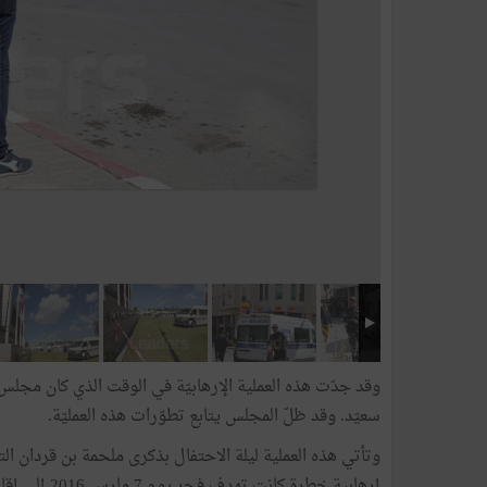
وقد جدّت هذه العملية الإرهابيّة في الوقت الذي كان مجل
سعيّد. وقد ظلّ المجلس يتابع تطوّرات هذه العمليّة.
وتأتي هذه العملية ليلة الاحتفال بذكرى ملحمة بن قردان
إرهابية خطرة كانت تهدف فجر يوم 7 مارس 2016 إلى إقامة" إمارة داعشية" في هذه المنطقة من الجنوب التونسي.