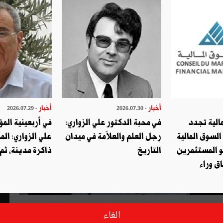
أخبار
أخبار
- 2026.07.29
- 2026.07.30
الية تجدد
في محبة الدكتور علي الزواري:
في أربعينية المؤ
السوق المالية
رجل العلم والعلاّمة في ميدان
علي الزواري: الم
و المستثمرين
التاريخ
ذاكرة مدينة، ثم
ق وراء
قام إرهابيان كانا على متن دراجة نارية في الساعة الحادية وعشرين دقيقة من يوم الجمعة 6 مارس 2020 باستهداف دوريّة
الغاء