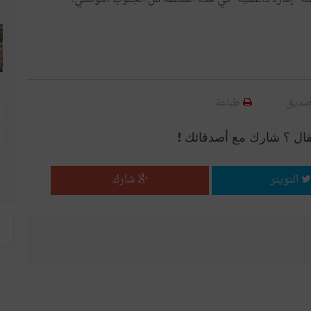
صديق
طباعة
قال ؟ شارك مع أصدقائك !
التويتر
شارك