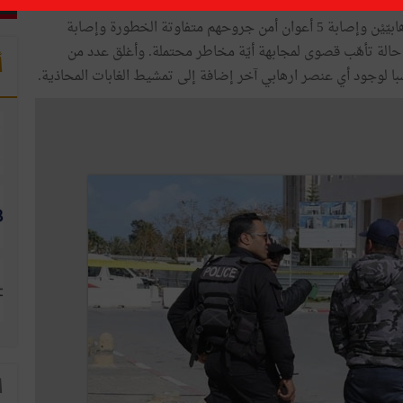
وأسفرت هذه العمليّة حسب وزارة الداخلية عن مصرع الإرهابيّيْن وإصابة 5 أعوان أمن جروحهم متفاوتة الخطورة وإصابة
 حالة تأهّب قصوى لمجابهة أيّة مخاطر محتملة. وأغلق عدد من
أ
سبا لوجود أي عنصر ارهابي آخر إضافة إلى تمشيط الغابات المحاذية.
ا