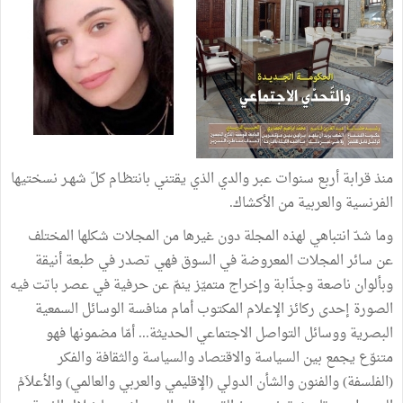
منذ قرابة أربع سنوات عبر والدي الذي يقتني بانتظـام كلّ شهـر نسختيها
الفرنسية والعربية من الأكشاك.
وما شدّ انتباهي لهذه المجلة دون غيرها من المجلات شكلها المختلف
عن سائر المجلات المعروضة في السوق فهي تصدر في طبعة أنيقة
وبألوان ناصعة وجذّابة وإخراج متميّز ينمّ عن حرفية في عصر باتت فيه
الصورة إحدى ركائز الإعلام المكتوب أمام منافسة الوسائل السمعية
البصرية ووسائل التواصل الاجتماعي الحديثة... أمّا مضمونها فهو
متنوّع يجمع بين السياسة والاقتصاد والسياسة والثقافة والفكر
(الفلسفة) والفنون والشأن الدولي (الإقليمي والعربي والعالمي) والأعلاَمْ