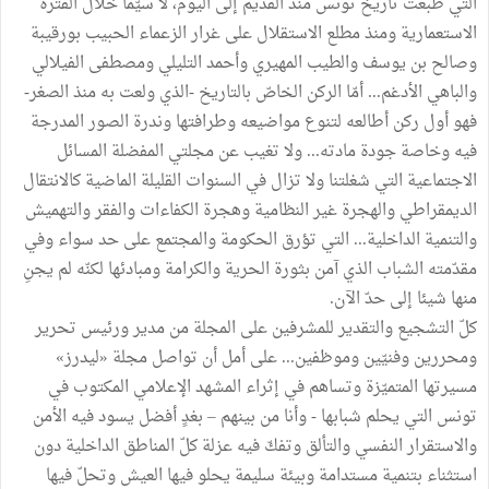
التي طبعت تاريخ تونس منذ القديم إلى اليوم، لا سيّما خلال الفترة
الاستعمارية ومنذ مطلع الاستقلال على غرار الزعماء الحبيب بورقيبة
وصالح بن يوسف والطيب المهيري وأحمد التليلي ومصطفى الفيلالي
والباهي الأدغم... أمّا الركن الخاصّ بالتاريخ -الذي ولعت به منذ الصغر-
فهو أول ركن أطالعه لتنوع مواضيعه وطرافتها وندرة الصور المدرجة
فيه وخاصة جودة مادته... ولا تغيب عن مجلتي المفضلة المسائل
الاجتماعية التي شغلتنا ولا تزال في السنوات القليلة الماضية كالانتقال
الديمقراطي والهجرة غير النظامية وهجرة الكفاءات والفقر والتهميش
والتنمية الداخلية... التي تؤرق الحكومة والمجتمع على حد سواء وفي
مقدّمته الشباب الذي آمن بثورة الحرية والكرامة ومبادئها لكنّه لم يجنِ
منها شيئا إلى حدّ الآن.
كلّ التشجيع والتقدير للمشرفين على المجلة من مدير ورئيس تحرير
ومحررين وفنيّين وموظفين... على أمل أن تواصل مجلة «ليدرز»
مسيرتها المتميّزة وتساهم في إثراء المشهد الإعلامي المكتوب في
تونس التي يحلم شبابها - وأنا من بينهم – بغدٍ أفضل يسود فيه الأمن
والاستقرار النفسي والتألق وتفكّ فيه عزلة كلّ المناطق الداخلية دون
استثناء بتنمية مستدامة وبيئة سليمة يحلو فيها العيش وتحلّ فيها