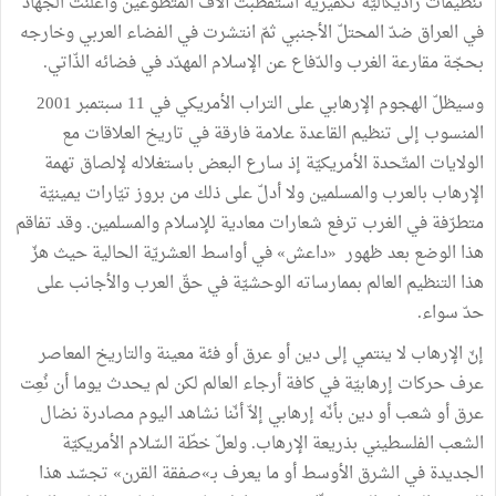
تنظيمات راديكاليّة تكفيريّة استقطبت آلاف المتطوّعين وأعلنت الجهاد
في العراق ضدّ المحتلّ الأجنبي ثمّ انتشرت في الفضاء العربي وخارجه
بحجّة مقارعة الغرب والدّفاع عن الإسلام المهدّد في فضائه الذّاتي.
وسيظلّ الهجوم الإرهابي على التراب الأمريكي في 11 سبتمبر 2001
المنسوب إلى تنظيم القاعدة علامة فارقة في تاريخ العلاقات مع
الولايات المتّحدة الأمريكيّة إذ سارع البعض باستغلاله لإلصاق تهمة
الإرهاب بالعرب والمسلمين ولا أدلّ على ذلك من بروز تيّارات يمينيّة
متطرّفة في الغرب ترفع شعارات معادية للإسلام والمسلمين. وقد تفاقم
هذا الوضع بعد ظهور «داعش» في أواسط العشريّة الحالية حيث هزّ
هذا التنظيم العالم بممارساته الوحشيّة في حقّ العرب والأجانب على
حدّ سواء.
إنّ الإرهاب لا ينتمي إلى دين أو عرق أو فئة معينة والتاريخ المعاصر
عرف حركات إرهابيّة في كافة أرجاء العالم لكن لم يحدث يوما أن نُعِت
عرق أو شعب أو دين بأنّه إرهابي إلاّ أنّنا نشاهد اليوم مصادرة نضال
الشعب الفلسطيني بذريعة الإرهاب. ولعلّ خطّة السّلام الأمريكيّة
الجديدة في الشرق الأوسط أو ما يعرف بـ»صفقة القرن» تجسّد هذا