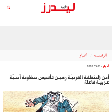
الرئيسية
أخبار
أخبار
- 2020.03.01
أمن المنطقـة العربيّــة رهيــن تـأسيس منظومة أمنـيّـة
عـربيـّـة فاعلة