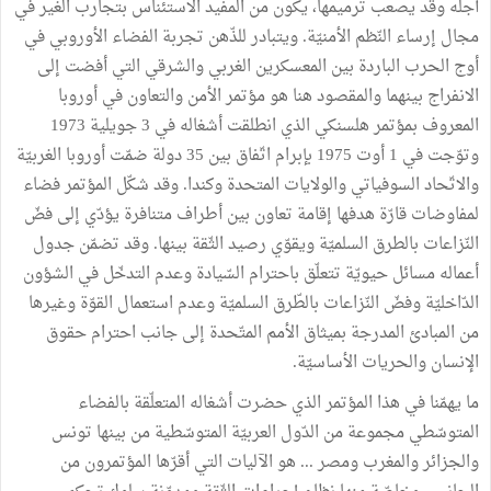
أجله وقد يصعب ترميمها، يكون من المفيد الاستئناس بتجارب الغير في
مجال إرساء النّظم الأمنيّة. ويتبادر للذّهن تجربة الفضاء الأوروبي في
أوج الحرب الباردة بين المعسكرين الغربي والشرقي التي أفضت إلى
الانفراج بينهما والمقصود هنا هو مؤتمر الأمن والتعاون في أوروبا
المعروف بمؤتمر هلسنكي الذي انطلقت أشغاله في 3 جويلية 1973
وتوّجت في 1 أوت 1975 بإبرام اتّفاق بين 35 دولة ضمّت أوروبا الغربيّة
والاتّحاد السوفياتي والولايات المتحدة وكندا. وقد شكّل المؤتمر فضاء
لمفاوضات قارّة هدفها إقامة تعاون بين أطراف متنافرة يؤدّي إلى فضّ
النّزاعات بالطرق السلميّة ويقوّي رصيد الثّقة بينها. وقد تضمّن جدول
أعماله مسائل حيويّة تتعلّق باحترام السّيادة وعدم التدخّل في الشؤون
الدّاخليّة وفضّ النّزاعات بالطّرق السلميّة وعدم استعمال القوّة وغيرها
من المبادئ المدرجة بميثاق الأمم المتّحدة إلى جانب احترام حقوق
الإنسان والحريات الأساسيّة.
ما يهمّنا في هذا المؤتمر الذي حضرت أشغاله المتعلّقة بالفضاء
المتوسّطي مجموعة من الدّول العربيّة المتوسّطية من بينها تونس
والجزائر والمغرب ومصر ... هو الآليات التي أقرّها المؤتمرون من