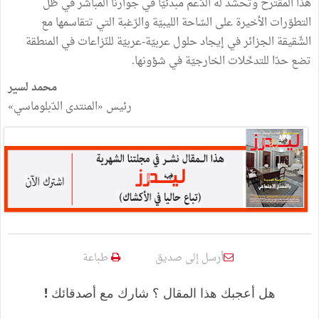
هذا المقترح وتحشد له الدّعم مبدئيّا في جوارنا المباشر في ظلّ
التطوّرات الأخيرة على السّاحة الليبيّة والرّغبة التي تتقاسمها مع
الشّقيقة الجزائر في إيجاد حلول عربيّة-عربيّة للنّزاعات في المنطقة
تضع حدّا للتدخّلات الخارجيّة في شؤونها.
محمد لسير
رئيس «المنتدى الدّبلوماسي»
أرسل إلى صديق
طباعة
هل أعجبك هذا المقال ؟ شارك مع أصدقائك !