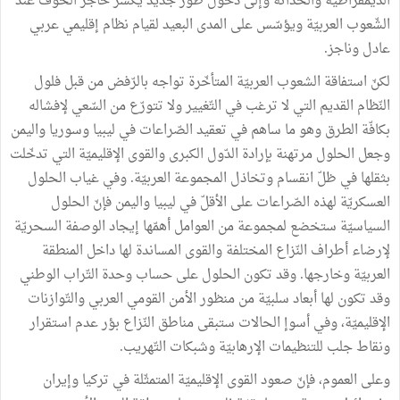
الديمقراطيّة والحداثة وإلى دخول طور جديد يكسّر حاجز الخوف عند
الشّعوب العربيّة ويؤسّس على المدى البعيد لقيام نظام إقليمي عربي
عادل وناجز.
لكنّ استفاقة الشعوب العربيّة المتأخّرة تواجه بالرّفض من قبل فلول
النّظام القديم التي لا ترغب في التّغيير ولا تتورّع من السّعي لإفشاله
بكافّة الطرق وهو ما ساهم في تعقيد الصّراعات في ليبيا وسوريا واليمن
وجعل الحلول مرتهنة بإرادة الدّول الكبرى والقوى الإقليميّة التي تدخّلت
بثقلها في ظلّ انقسام وتخاذل المجموعة العربيّة. وفي غياب الحلول
العسكريّة لهذه الصّراعات على الأقلّ في ليبيا واليمن فإنّ الحلول
السياسيّة ستخضع لمجموعة من العوامل أهمّها إيجاد الوصفة السحريّة
لإرضاء أطراف النّزاع المختلفة والقوى المساندة لها داخل المنطقة
العربيّة وخارجها. وقد تكون الحلول على حساب وحدة التّراب الوطني
وقد تكون لها أبعاد سلبيّة من منظور الأمن القومي العربي والتّوازنات
الإقليميّة، وفي أسوإ الحالات ستبقى مناطق النّزاع بؤر عدم استقرار
ونقاط جلب للتنظيمات الإرهابيّة وشبكات التّهريب.
وعلى العموم، فإنّ صعود القوى الإقليميّة المتمثّلة في تركيا وإيران