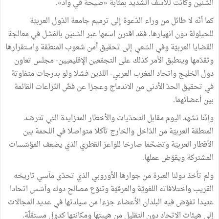
السّنين وكانت للأسف الشّديد بمثابة «صيحة في واد».
كما أنّه لا طائل من وراء الدّعوة إلى ترميم جامعة الدّول العربيّة
للحيلولة دون انهيارها. فقد اقترن اسمها عبر السّنين بالفشل في معالجة
القضايا العربيّة وفي السّعي إلى تحقيق أمن شعوب المنطقة واستقرارها
وتقدّمها وينطبق الأمر كذلك على التجمّعين الإقليميين- مجلس تعاون
دول الخليج واتحاد المغرب العربي- اللذين فشلا ولو بدرجات متفاوتة
في تحقيق الحدّ الأدنى من الاندماج وعجزا عن فضّ النّزاعات القائمة
بين أعضائهما.
وإنّنا نشهد اليوم مقابل التحدّيات والأخطار المتزايدة التي تترصّد
المنطقة العربيّة من الدّاخل والخارج تآكلا متواصلا في اللحمة بين
الأقطار العربيّة وتضخّما صارخا للواعز القطري الذي يضعف المؤسّسات
المشتركة ويقوّض عملها.
ولم تأخذ دولنا العبرة من جوارها الأوروبي الذي تحدّى مآسي تاريخه
القريب واختلافاته اللغويّة والعرقيّة وتنوّع مصالح دوله وأسّس اتحادا
عتيدا تفوّض فيه البلدان الأعضاء جزءا من سيادتها في عديد المجالات
إلى هيئات الاتحاد دون التقليل من هيبتها ومكانتها كدول مستقلّة.