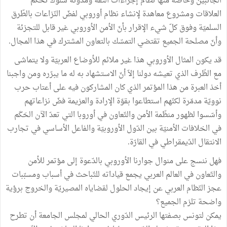
الجانبين وخاصّة منها نظام إجراءات الثّقة ومدوّنة سلوك تحكم
العلاقات ومشروع معاهدة لإنشاء نظام أوروبي لفضّ النّزاعات بالطّرق
السلميّة وفوق كلّ شيء الإقرار بأنّ الأمن الأوروبي غير قابل للتجزئة
وأنّ مصلحة الجميع تقتضي التمسّك بالتعاون المشترك في هذا المجال.
قد يكون المثال الأوروبي هذا غير ملائم للأوضاع العربيّة ولا يتماشى
مع الظّرف الذي تعيشه دولنا إلاّ أنّ الاستشهاد به له ما يبرّره ومن واجبنا
أخذ العبرة من هذا المؤتمر الذي كان المشاركون فيه على أعتاب حرب
نوويّة مدمّرة لكنّهم استطاعوا بقوّة الإرادة والعزيمة فضّ نزاعاتهم
وأسّسوا لظهور منظّمة الأمن والتّعاون في أوروبا التي تعدّ الآن الحَكَم
في الخلافات الأمنيّة بين الدّول الأوروبيّة والفاعل الأساسي في تجارب
الانتقال الدّيمقراطي في القارّة.
فهل ننسج على منوال جوارنا الأوروبي بالدّعوة إلى مؤتمر للأمن
والتّعاون في العالم العربي يجمع قياداته للتّباحث في أسباب ومسبّبات
عجز النّظام العربي عن إيجاد الحلول لقضاياه المصيريّة والخروج برؤية
واضحة تلزم الجميع؟
يمكن لتونس بصفتها الرئيس الدّوري الحالي لمجلس الجامعة أن تطرح