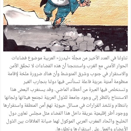
تناولنا في العدد الأخير من مجلّة »ليدرز« العربية موضوع فضاءات
الحوار الأمني مع الغرب واستنتجنا أنّ هذه الفضاءات لا تحقّق الأمن
والاستقرار في جنوب وشرق المتوسّط وأنّ هناك ضرورة ملحّة لإقامة
منظومة أمنيّة عربيّة فاعلة تستأنس فيها دولنا بتجارب الغير
وتستخلص فيها العبرة من أخطاء الماضي. وقد يستغرب البعض هذا
الاستنتاج بالنّظر إلى وجود جامعة للدّول العربيّة تجتمع هيئاتها ولجانها
بانتظام وتتّخذ القرارات في مسائل حيويّة تهمّ أمن المنطقة واستقرارها
ووجود أطر إقليميّة عريقة داخل هذا الفضاء مثل مجلس تعاون دول
الخليج واتّحاد المغرب العربي الموكول لهما صيانة العلاقات بين الدّول
الأعضاء والعمل على استقرارها وتطوّرها.