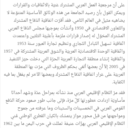
على أنّ مرجعيّة العمل العربي المشترك غنيّة بالاتّفاقيات والقرارات
ويمكن القول بأنّ رصيد الجامعة من هذه الوثائق الأساسيّة المتنوّعة لا
يضاهيه مثيل في العالم النّامي. فقد أقرّت اتفاقيّة الدّفاع المشترك
والتّعاون الاقتصادي في 1950 وأنشأت بموجبها مجلس الدّفاع العربي
المشترك المخوّل له إصدار قرارات ملزمة بأغلبيّة الثلثين واعتمدت
اتّفاقيّة تسهيل التّبادل التّجاري وتنظيم تجارة العبور سنة 1953
واتّفاقيّة الوحدة الاقتصاديّة العربيّة والسّوق العربيّة المشتركة في 1957
واتّفاقيّة إنشاء منطقة التجارة العربيّة الحرّة التي دخلت حيّز التّنفيذ
في 2005 إلاّ أنّ بعضها ألغي بحكم الظروف التي مرّت بها المنطقة
العربيّة على غرار اتفاقيّة الدّفاع المشترك وبعضها الآخر لم يفعّل بما فيه
الكفاية.
فقد مرّ النّظام الإقليمي العربي منذ نشأته بمراحل عدّة وشهد أحداثا
مأساويّة ازدادت خطورتها كلّ مرّة، فإلى جانب طور صعود حركة الدّفع
القومي العربي في الخمسينات والستينات وما عرفته من جموح
ومواجهتها من قبل محور مواز يتمسّك بالكيان القطري الوطني مُني
النّظام الإقليمي العربي بهزّات عنيفة تمثّلت في حرب اليمن ما بين 1962