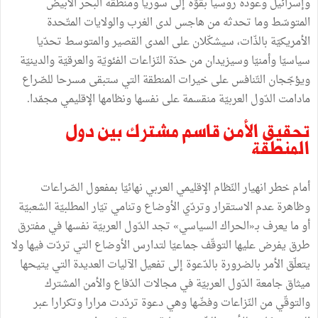
وإسرائيل وعودة روسيا بقوّة إلى سوريا ومنطقة البحر الأبيض
المتوسّط وما تحدثه من هاجس لدى الغرب والولايات المتّحدة
الأمريكيّة بالذّات، سيشكّلان على المدى القصير والمتوسط تحدّيا
سياسيّا وأمنيّا وسيزيدان من حدّة النّزاعات الفئويّة والعرقيّة والدينيّة
ويؤجّجان التّنافس على خيرات المنطقة التي ستبقى مسرحا للصّراع
مادامت الدّول العربيّة منقسمة على نفسها ونظامها الإقليمي مجمّدا.
تحقيق الأمن قاسم مشترك بين دول
المنطقة
أمام خطر انهيار النّظام الإقليمي العربي نهائيّا بمفعول الصّراعات
وظاهرة عدم الاستقرار وتردّي الأوضاع وتنامي تيّار المطلبيّة الشعبيّة
أو ما يعرف بـ«الحراك السياسي» تجد الدّول العربيّة نفسها في مفترق
طرق يفرض عليها التوقّف جماعيّا لتدارس الأوضاع التي تردّت فيها ولا
يتعلّق الأمر بالضرورة بالدّعوة إلى تفعيل الآليات العديدة التي يتيحها
ميثاق جامعة الدّول العربيّة في مجالات الدّفاع والأمن المشترك
والتوقّي من النّزاعات وفضّها وهي دعوة تردّدت مرارا وتكرارا عبر