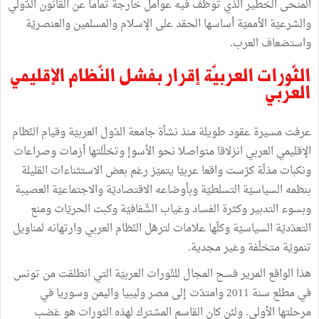
المنحى الخطير الذي توظّف فيه عوامل خارجة تماما عن القانون الدّولي
والشرعيّة الأمميّة أساسها الحقد على الإسلام والمسلمين والعنصريّة
واستضعاف العرب.
الثّورات العربيّة إقرار بفشل النّظام الإقليمي
العربي
عرفت مسيرة عقود طويلة منذ نشأة جامعة الدّول العربيّة وقيام النّظام
الإقليمي العربي انزلاقا متواصلا نحو الأسوإ وتخلّلتها أزمات وصراعات
ونكبات مذلّة كرّست واقعا عربيّا يتميّز رغم بعض الاستثناءات القليلة
بنظمه السياسيّة التسلطيّة وبأوضاعه الاقتصاديّة والاجتماعيّة العصيبة
وبسوء التدبير وكثرة الفساد وغياب الشّفافيّة وكبت الحريّات ومنع
التعدّديّة السياسيّة وكلّها علامات لترهّل النّظام العربي وارتهانه لمناويل
تنمويّة متخلّفة وغير مجدية.
هذا الواقع المرير فسح المجال للثّورات العربيّة التي انطلقت من تونس
في مطلع سنة 2011 وامتدّت إلى مصر وليبيا واليمن وسوريا في
مرحلتها الأولى. ولئن كان القاسم المشترك لهذه الثورات هو غضب