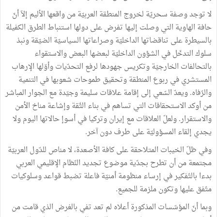
لا توجد وصفة سحريّة لخروج المنطقة العربيّة من واقعها الأليم إلاّ أنّ
حافة الهاوية التي وصلت إليها تفرض على دولها استنباط الطرق الكفيلة
بالسيطرة على تناقضاتها الداخليّة وصراعاتها السياسيّة الضيّقة ونبذ
سلوك التدخّل في الشؤون الداخليّة لبعضها البعض والاستقواء
بالتحالفات الخارجيّة وتكريس جهودها لرفع التحدّيات وأوّلها الإرهاب
المستشري في ربوع المنطقة وتحقيق طموحات شعوبها في التنمية
والرّفاه. ويعدّ السّعي إلى إقامة علاقات سليمة وجيّدة مع الجوار المباشر
من أوكد الاستحقاقات التي تساهم في بناء الثّقة وإشاعة مناخ الأمن
والاستقرار. ولعلّ العلاقات مع إيران وتركيا في أسوإ حالاتها اليوم ولا
يجدي إلقاء المسؤوليّة على طرف دون آخر.
وفي ظلّ الخيبات المتلاحقة على كافة الأصعدة، لا مناص للدّول العربيّة
مجتمعة من أن تطرح بجدّية موضوع تجديد النّظام الإقليمي العربي
بدءا بالتّفكير في إرساء منظومة أمنيّة فاعلة تضبط قواعد وسلوكيات
متّفق عليها وتكون ملزمة للجميع.
وبما أنّ المؤسّسات المذكورة أعلاه لم تعد تفي بالغرض الذي قامت من