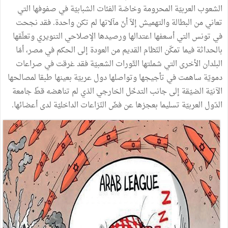
الشعوب العربيّة المحرومة وخاصّة الفئات الشبابيّة في صفوفها التي
تعاني من البطالة والتهميش إلاّ أنّ مآلاتها لم تكن واحدة. فقد نجحت
في تونس التي أسعفها اعتدالها ورصيدها الإصلاحي التنويري وتعلّقها
بالحداثة فيما تمكّن النّظام القديم من العودة إلى الحكم في مصر، أمّا
البلدان الأخرى التي شملتها الثّورات الشعبيّة فقد غرقت في صراعات
دمويّة ساهمت في تأجيجها وتواصلها دول عربيّة بعينها طبقا لمصالحها
الآنيّة الضيّقة إلى جانب التدخّل الخارجي الذي لم تناهضه قطّ جامعة
الدّول العربيّة تسليما بعجزها عن فضّ النّزاعات الداخليّة لدى أعضائها.