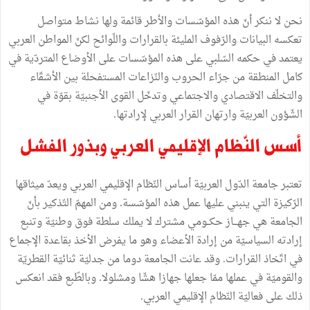
نحن لا ننكر أنّ هذه المؤسّسات والأطر قائمة ولها نشاط متواصل
تعكسه البيانات والرّفوف المليئة بالقرارات واللّوائح لكنّ المواطن العربي
يعتمد في حكمه السّلبي على هذه المؤسّسات على الأوضاع المتردّية في
كامل المنطقة من جرّاء الحروب والنّزاعات المستفحلة بين الأشقّاء
والتخلّف الاقتصادي والاجتماعي وتدخّل القوى الأجنبيّة بقوّة في
الشّؤون العربيّة وارتهان القرار العربي لإرادتها.
أسس النّظام الإقليمي العربي وبذور الفشل
تعتبر جامعة الدّول العربيّة أساس النّظام الإقليمي العربي ويعدّ ميثاقها
الرّكيزة التي ينبني عليها عمل هذه المؤسّسة. ومن المهمّ التّذكير بأنّ
الجامعة هي جهـــاز حكــومي مشترك لا يملك سلطة فوق وطنيّة وتنبع
إرادته السياسيّة من إرادة الأعضاء وهو ما يفرض الأخذ بقاعدة الإجماع
في اتّخاذ القرارات. وقد عانت الجامعة دوما من جدليّة ثنائيّة القطريّة
والقوميّة في عملها ممّا جعلها جهازا هشّا ومشلولا. وبالطّبع فقد انعكس
ذلك على فعاليّة النّظام الإقليمي العربي.