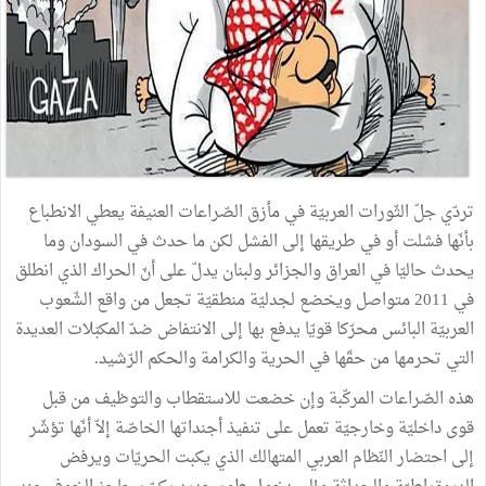
تردّي جلّ الثّورات العربيّة في مأزق الصّراعات العنيفة يعطي الانطباع
بأنّها فشلت أو في طريقها إلى الفشل لكن ما حدث في السودان وما
يحدث حاليّا في العراق والجزائر ولبنان يدلّ على أنّ الحراك الذي انطلق
في 2011 متواصل ويخضع لجدليّة منطقيّة تجعل من واقع الشّعوب
العربيّة البائس محرّكا قويّا يدفع بها إلى الانتفاض ضدّ المكبّلات العديدة
التي تحرمها من حقّها في الحرية والكرامة والحكم الرّشيد.
هذه الصّراعات المركّبة وإن خضعت للاستقطاب والتوظيف من قبل
قوى داخليّة وخارجيّة تعمل على تنفيذ أجنداتها الخاصّة إلاّ أنّها تؤشّر
إلى احتضار النّظام العربي المتهالك الذي يكبت الحريّات ويرفض