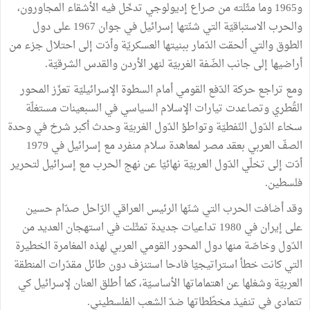
و1965 وما مثّلته من صراع إديولوجي تدخّل فيه الأشقاء المجاورون،
والحرب الاستباقيّة التي شنّتها إسرائيل في جوان 1967 على دول
الطوق والتي ألحقت الدّمار ببنيتها العسكريّة وأدّت إلى احتلال جزء من
أراضيها إلى جانب الضّفة الغربيّة لنهر الأردن والقدس الشرقيّة.
ومع تراجع حركة الدّفع القومي أمام السطوة الإسرائيليّة تعزّز المحور
القُطري وتصاعدت تيارات الإسلام السياسي في السبعينات مستغلّة
سخاء الدّول النّفطيّة وتواطؤ الدّول الغربيّة وحدث أكبر شرخ في وحدة
الصفّ العربي بعقد مصر لمعاهدة سلام منفرد مع إسرائيل في 1979
أدّت إلى تخلّي الدّول العربيّة نهائيّا عن نهج الحرب مع إسرائيل لتحرير
فلسطين.
وقد أضافت الحرب التي شنّها الرئيس العراقي الرّاحل صدّام حسين
على إيران في 1980 تداعيات جديدة تمثّلت في استهجان العديد من
الدّول وخاصّة منها دول المحور القومي العربي لهذه المغامرة الخطيرة
التي كانت خطأ استراتيجيّا فادحا استنزف دون طائل مقدّرات المنطقة
العربيّة وشغلها عن اهتماماتها الأساسيّة، كما أطلق العنان لإسرائيل كي
تتمادى في تنفيذ مخطّطاتها ضدّ الشعب الفلسطيني.