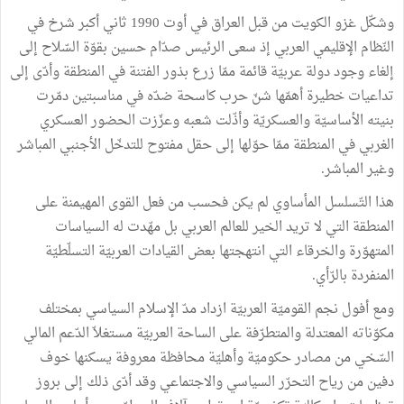
وشكّل غزو الكويت من قبل العراق في أوت 1990 ثاني أكبر شرخ في
النّظام الإقليمي العربي إذ سعى الرئيس صدّام حسين بقوّة السّلاح إلى
إلغاء وجود دولة عربيّة قائمة ممّا زرع بذور الفتنة في المنطقة وأدّى إلى
تداعيات خطيرة أهمّها شنّ حرب كاسحة ضدّه في مناسبتين دمّرت
بنيته الأساسيّة والعسكريّة وأذّلت شعبه وعزّزت الحضور العسكري
الغربي في المنطقة ممّا حوّلها إلى حقل مفتوح للتدخّل الأجنبي المباشر
وغير المباشر.
هذا التّسلسل المأساوي لم يكن فحسب من فعل القوى المهيمنة على
المنطقة التي لا تريد الخير للعالم العربي بل مهّدت له السياسات
المتهوّرة والخرقاء التي انتهجتها بعض القيادات العربيّة التسلّطيّة
المنفردة بالرّأي.
ومع أفول نجم القوميّة العربيّة ازداد مدّ الإسلام السياسي بمختلف
مكوّناته المعتدلة والمتطرّفة على الساحة العربيّة مستغلاّ الدّعم المالي
السّخي من مصادر حكوميّة وأهليّة محافظة معروفة يسكنها خوف
دفين من رياح التحرّر السياسي والاجتماعي وقد أدّى ذلك إلى بروز