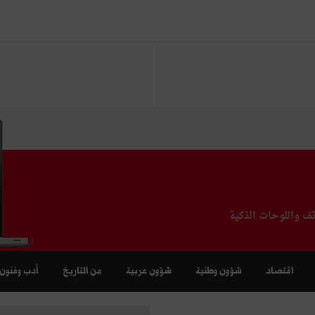
تف واللوحات الذكية
اقتصاد
شؤون وطنية
شؤون عربية
من التاريخ
أدب وفنون