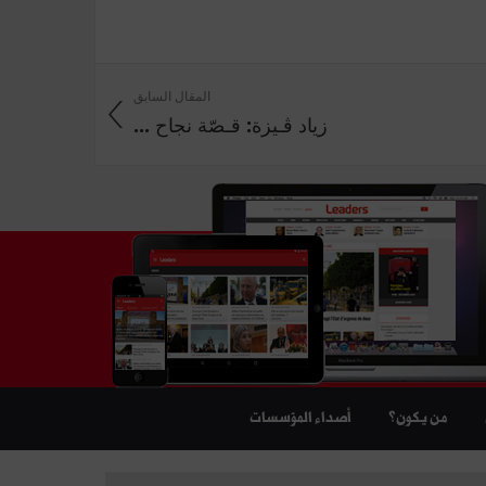
المقال السابق
زياد ڤـيزة: قـصّة نجاح ...
من يكون؟
أصداء المؤسسات