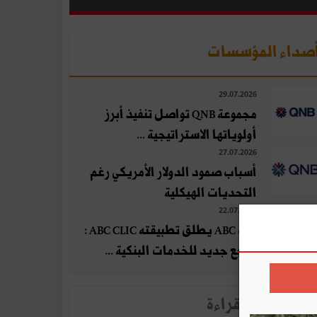
صداء المؤسسات
29.07.2026
مجموعة QNB تواصل تنفيذ أبرز
أولوياتها الاستراتيجية ...
27.07.2026
أسباب صمود الدولار الأمريكي رغم
التحديات الهيكلية
22.07.2026
بنك ABC يطلق تطبيقته ABC CLIC :
مرجع جديد للخدمات البنكية ...
لأخبار الأكثر قراءة