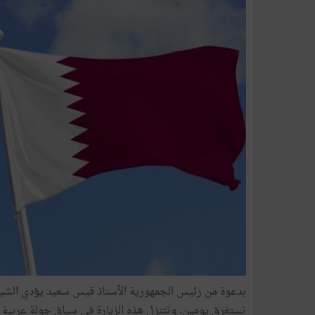
بدعوة من رئيس الجمهورية الأستاذ قيس سعيد يؤدي الشيخ ت
تستغرق يومين. وتتنزل هذه الزيارة في سياق جولة عربية تش