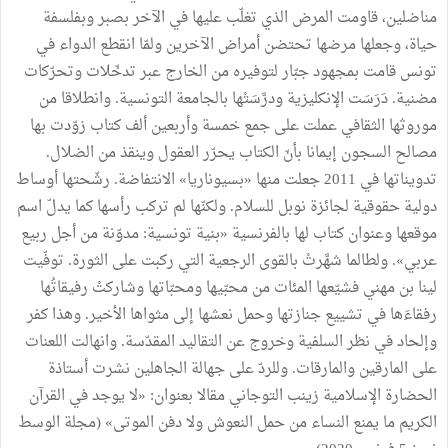
مناضلين، قاومت المرض الذي تغلّب عليها في الآخر بصبر وبفلسفة
حياة، وجعلها مرضها تحتضن أمراض الآخرين ولمّا انقطع الدواء في
تونس قامت بمجهود جبّار لتوفيره من الخارج عبر تدخّلات وتحرّكات
مضنية. دَرَسَت الإنكليزية ودرَّسَتْها بالجامعة التونسية. وانطلاقا من
موروثها الثقافي عملت على جمع خمسة وأربعين ألف كتاب زوّدت بها
مصالح السجون إيمانا بأنّ الكتاب يحرّر العقول وينقذ من الضلال.
تدويناتها في 2011 جعلت منها «بسيوناريا» الانتفاضة. رشّحتها أوساط
دولية حقوقية لجائزة نوبل للسلام. ولكنّها لم تركب رأسها كما يدلّ اسم
موقعها وعنوان كتاب لها بالفرنسية «بنية تونسية: مدوّنة من أجل ربيع
عربي». ولطالما شهَّرتْ بالقوى الرجعية التي ركبت على الثورة. توفّيت
لينا بن مهني فشيّعها المئات من محبّيها ومحبّاتها وشاركتْ رفيقاتُها
رفقاءَها في تشييع جنازتها وحمل نعشها إلى مثواها الأخير. وهذا كفر
وإلحاد في نظر السلفية وخروج عن التقاليد المقدّسة. وانهالت اللعنات
على المارقين والمارقات. وللردّ على جهالة الجاهلين نشرت أستاذة
الحضارة الإسلامية زينب التوجاني مقالا بعنوان: «لا يوجد في القرآن
الكريم ما يمنع النساء من حمل النعوش ولا دفن الموتى» (مجلة الوسط