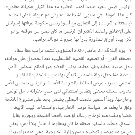
الرئيس قيس سعيد عندما اعتبر التطبيع مع هذا الكيان «خيانة عظمى».
كان هذا الموقف في منتهى الشجاعة يتعارض مع هرولة بلدان الخليج
(باستثناء الكويت) إلى التعاون مع أسوإ رئيس حكومة عرفتها إسرائيل
على الإطلاق واعتقد الكثير أنّ الرئيس ما كان ليعلن عن موقفه لو لم
تكن بيده أوراق للمناورة يدرأ بها جبروت دونالد ترامب.
7 -
يوم الثلاثاء 28 جانفي 2020 المشؤوم، كشف ترامب عمّا سمّاه
«صفقة القرن» أو تصفية القضية الفلسطينية بعد الحصول على موافقة
دول عربية معلنة وغير معلنة. تونس العضو غير الدائم بمجلس الأمن
رافضة ممّا جعل دولة فلسطين تتعلّق بها لتمرير لائحة إدانة لقرار
تعسّفي يضرب عرض الحائط بالشرعية الأممية. ولتونس بمجلس الأمن
مندوب محنّك يحظى بتقدير استثنائي لدى جميع نظرائه داخل تونس
وخارجها. وبدأ السفير منصف البعطي يشتغل بجدّ على مشروع اللائحة
وفق ما يعلمه من سياسة تونس الخارجية. واستشاط البيت الأبيض
غضبا وتلقّت منه قرطاج رسالة لوّحت بالعصا الغليظة وبجزرة بقايا
السوق. وحلّت بالسفير صعقة ما كان ينتظرها لا عاقل ولا أرعن: يعفى
من مهامه ويصدر توضيح باسم وزارة الخارجية، وهي منه براء، يبرّر