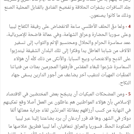
جلد السافرات بشفرات الحلاقة وتفخيخ الفنادق بالقنابل المحلية الصنع
وذلك ما كانوا يصنعون.
4 -
ولما دقّ الحلف الأطلسي ساعة الانقضاض على رفيقة الكفاح ليبيا
وعلى سوريا الحضارة وعراق الشهامة، وفي عمالة فاضحة للإمبريالية،
عمد سماسرة الحرام والحلال ومحتسبو الإثم والثواب إلى تسفير
الآلاف من شبابنا العاطل يدا وفكرا إلى تلك البلدان الشقيقة ليتدرّبوا
على الذبح والاغتصاب وبيع السبايا. والأنكى من ذلك كلّه أنّ هؤلاء
السماسرة شرّعوا للبغاء المقدّس فأرفقوا المجرمين بمئات من فتياتنا
المنقّبات المهيآت لتنقيب آخر يضاعف من أجور الدارين يسمّى جهاد
النكاح.
5 -
ومن المضحكات المبكيات أن يتبجّح بعض المختصّين في الاقتصاد
الإسلامي بأنّ هؤلاء المواطنين هم عاطلون عن العمل أصلا وقع تمكينهم
في النهاية من كسب أرزاقهم بمقاتلة المرتدِّين لقاء جراية معدّلها ألفا
دولار في الشهر. وها قد قرر أردغان أن يرد بضاعتنا إلينا عبر ليبيا
المنكودة الحظّ. فسوريا والعراق تتعافيان، أما ليبيا فطريق خلاصها ما