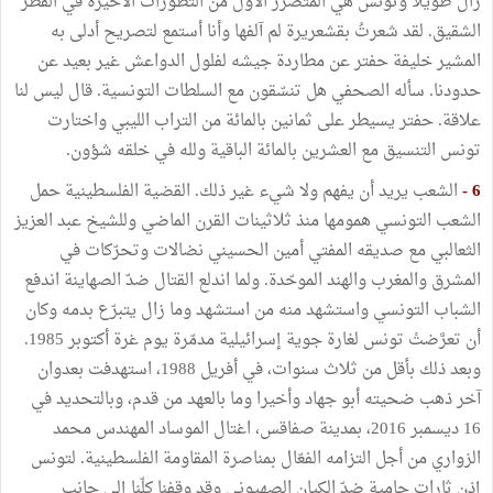
زال طويلا وتونس هي المتضرّر الأوّل من التطوّرات الأخيرة في القطر
الشقيق. لقد شعرتُ بقشعريرة لم آلفها وأنا أستمع لتصريح أدلى به
المشير خليفة حفتر عن مطاردة جيشه لفلول الدواعش غير بعيد عن
حدودنا. سأله الصحفي هل تنسّقون مع السلطات التونسية. قال ليس لنا
علاقة. حفتر يسيطر على ثمانين بالمائة من التراب الليبي واختارت
تونس التنسيق مع العشرين بالمائة الباقية ولله في خلقه شؤون.
6 -
الشعب يريد أن يفهم ولا شيء غير ذلك. القضية الفلسطينية حمل
الشعب التونسي همومها منذ ثلاثينات القرن الماضي وللشيخ عبد العزيز
الثعالبي مع صديقه المفتي أمين الحسيني نضالات وتحرّكات في
المشرق والمغرب والهند الموحّدة. ولما اندلع القتال ضدّ الصهاينة اندفع
الشباب التونسي واستشهد منه من استشهد وما زال يتبرّع بدمه وكان
أن تعرَّضتْ تونس لغارة جوية إسرائيلية مدمّرة يوم غرة أكتوبر 1985.
وبعد ذلك بأقل من ثلاث سنوات، في أفريل 1988، استهدفت بعدوان
آخر ذهب ضحيته أبو جهاد وأخيرا وما بالعهد من قدم، وبالتحديد في
16 ديسمبر 2016، بمدينة صفاقس، اغتال الموساد المهندس محمد
الزواري من أجل التزامه الفعّال بمناصرة المقاومة الفلسطينية. لتونس
إذن ثارات حامية ضدّ الكيان الصهيوني وقد وقفنا كلّنا إلى جانب