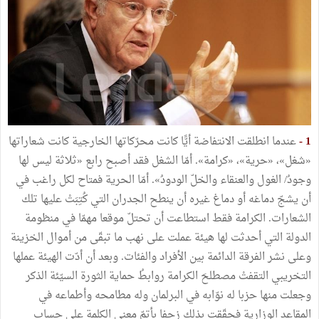
1 -
عندما انطلقت الانتفاضة أيًّا كانت محرّكاتها الخارجية كانت شعاراتها
«شغل»، «حرية»، «كرامة». أمّا الشغل فقد أصبح رابع «ثلاثة ليس لها
وجودُ/ الغول والعنقاء والخلّ الودودُ». أمّا الحرية فمتاح لكل راغب في
أن يشجّ دماغه أو دماغ غيره أن ينطح الجدران التي كُتِبَتْ عليها تلك
الشعارات. الكرامة فقط استطاعت أن تحتلّ موقعا مهمّا في منظومة
الدولة التي أحدثت لها هيئة عملت على نهب ما تبقّى من أموال الخزينة
وعلى نشر الفرقة الدائمة بين الأفراد والفئات. وبعد أن أدّت الهيئة عملها
التخريبي التقفتْ مصطلحَ الكرامة روابطُ حماية الثورة السيّئة الذكر
وجعلت منها حزبا له نوّابه في البرلمان وله مطامحه وأطماعه في
المقاعد الوزارية فحقّقت بذلك زحفا بأتمّ معنى الكلمة على حساب