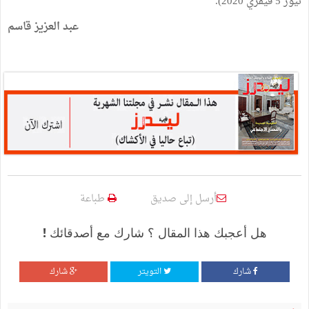
نيوز 5 فيفري 2020).
عبد العزيز قاسم
أرسل إلى صديق
طباعة
هل أعجبك هذا المقال ؟ شارك مع أصدقائك !
شارك
التويتر
شارك