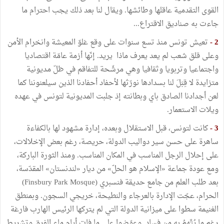
القوى التقدمية عاقلها وطائشها. ويقال لنا بعد ذلك يجب احترام ما
جاءت به صناديق الاقتراع...
2 -
تعيش تونس منذ تسع سنوات على وقع غلوّ المعيشة وانخرام الأمن
وعلى قلق شعب لم يعد يعرف ماذا يريد. إنّها أزمة عامّة اقتصاديا
واجتماعيا وتربويا وثقافيا وهي مرشّحة للتفاقم في ظلّ مديونية
متزايدة لا قِبَلَ لنا بسدادها نورّثها لأحفاد أحفادنا الذين سيلعنوننا كما
لعن أجدادنا الصادق باي وبطانته إذ جلبت المديونية لتونس في عهده
ويلات الاستعمار.
3 -
كانت لتونس، قبل الاستقلال وبعده، إدارة مشهود لها بالكفاءة
ساهرة على حسن سير دواليب الدولة، حريصة، رغم بعض الإخلالات،
على إحلال الرجل المناسب في المكان المناسب. ومنذ الثورة الباركة،
ومع عودة جماعة «الإسلام هو الحلّ» من ديار «لندنستان» المقدّسة،
بعد طلب العلم من جامع حديقة فنسبري (Finsbury Park Mosque)
الحرام، عجّت الإدارة بالعرجاء والنطيحة، خريجي السجون. وبمنطق
الغنيمة سطوا على ميزانية الدولة التي لم يتركها الرئيس الهارب فارغة
رغم ما يُتَّهمُ به من فساد. وعوّضوا على ما فات أيام ماء الفرق وتشريط