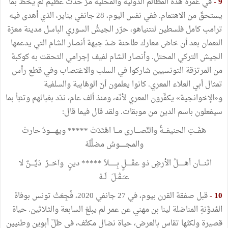
9 -
في غمرة هذه المظالم الدولية والمحلية مرَّ حدث عظيم لم يحْظَ بما
يستحقّ من الاهتمام. ففي نفس اليوم، 28 جانفي يناير، الذي أهدى فيه
ترامب كامل فلسطين لنتنياهو، حرّر الجيشُ السوري الباسل مدينة معرّة
النعمان بعد أن خاض معارك طاحنة ضدّ جبهة أنصار الشام التي يدعمها
الجيش التركي المحتل. وأنصار الشام لفيف إجرامي التحقت به كوكبة
من المرتزقة التونسيين شاركوا في السلب والاغتصاب وفي قطع رأس
تمثال أبي العلاء المعري. كانوا يعلمون أنّ الوهّابية والسلفية
و«الإخوانجية» يكفِّرون المعري لأنّه، ومنذ ألف عام، ندّد بغبائهم وتنبّأ بما
سيفعلون باسم الدين من موبقات. ولقد قال فيما قال:
هَفَـــتِ الحنيفـــةُ والنَّصــــارى مـــا اهْتَدَتْ ***** ويهـــــودُ حارتْ
والمجــــــوسُ مضلَّلَهْ
اثنــــان أهــــــلُ الأرضِ ذو عقْـــــلٍ بِـــــــلاَ ***** دينٍ وآخـــرُ دَيِّــــنٌ لا
عـَــقْــلَ لَــهْ
10 -
قبل صفقة القرن بيوم، في 27 جانفي 2020، فُجِعَتْ تونس بوفاة
المُدوِّنةِ المناضلة لينا بن مهني عن عمر لم يبلغ السابعة والثلاثين. حياة
قصيرة ولكنّها تقاس بالعرض، حياة نضال مكثّف، في ظلّ أبوين وطنيين