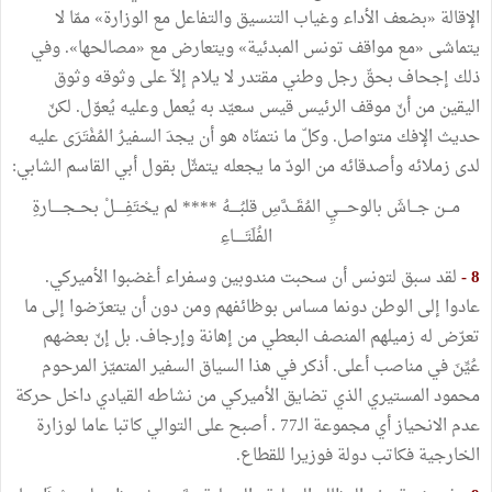
الإقالة «بضعف الأداء وغياب التنسيق والتفاعل مع الوزارة» ممّا لا
يتماشى «مع مواقف تونس المبدئية» ويتعارض مع «مصالحها». وفي
ذلك إجحاف بحقّ رجل وطني مقتدر لا يلام إلاّ على وثوقه وثوق
اليقين من أنّ موقف الرئيس قيس سعيّد به يُعمل وعليه يُعوّل. لكنّ
حديث الإفك متواصل. وكلّ ما نتمنّاه هو أن يجدَ السفيرُ المُفْتَرَى عليه
لدى زملائه وأصدقائه من الودّ ما يجعله يتمثّل بقول أبي القاسم الشابي:
مـــن جـــاشَ بالوحــــيِ المُقَـــدَّسِ قلبُــــهُ **** لم يحْتَفِـــــلْ بحــجـــــارةِ
الفُلَتَـــــاءِ
8 -
لقد سبق لتونس أن سحبت مندوبين وسفراء أغضبوا الأميركي.
عادوا إلى الوطن دونما مساس بوظائفهم ومن دون أن يتعرّضوا إلى ما
تعرّض له زميلهم المنصف البعطي من إهانة وإرجاف. بل إنّ بعضهم
عُيِّنَ في مناصب أعلى. أذكر في هذا السياق السفير المتميّز المرحوم
محمود المستيري الذي تضايق الأميركي من نشاطه القيادي داخل حركة
عدم الانحياز أي مجموعة الـ77 . أصبح على التوالي كاتبا عاما لوزارة
الخارجية فكاتب دولة فوزيرا للقطاع.