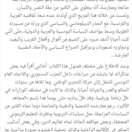
متابعة وممارسة، أنّه ينطوي على الكثير من عفّة النفس واللسان،
ولمست من خلاله هذا المزيج الذي أولدته عنده سعة ثقافتيه العربية
والفرنسية، مع الحذر الديبلوماسي والسياسي الذي ورثه من مسيرته
الطويلة وسط عواصف السياسة التونسية والعربية والدولية، حتّى أنّني
كنت أحيانا أنتقد صبره على الضيم من أقوال وأفعال القريب والبعيد،
وتجاوزه لصعوبات وعراقيل الصراع السياسي والأحقاد النفسية
العارضة...
وعند الاطلاع على مختلف فصول هذا الكتاب أخالني أقرأ فيه بعض
مذكّراته لما عايشه من صراعات داخل الحزب الدستوري، والاتحاد العام
التونسي للشغل إبّان حركة التحرير الوطني وما تلاها من سنوات
الحكم والغدر والخيانة أحيانا، وكذلك ما كابده في مختلف الوزارات في
ظلّ زعامة بورقيبة، وقد ظلّ يناديه حتّى يومنا هذا باسم «المجاهد
الأكبر». رغم معارضته الضمنية والدفينة والصامتة دوما تجاه الكثير من
السياسات المرتجلة، مثل سياساته التربوية ونظرته للتعليم الزيتوني
المتعجّلة، وبعض مواقفه الحادّة تجاه تعاليم الدين، وفي بعض أساليب
الحكم في الأقاليم الداخلية وكذلك تصفية الخصوم بصورة مزاجية بما