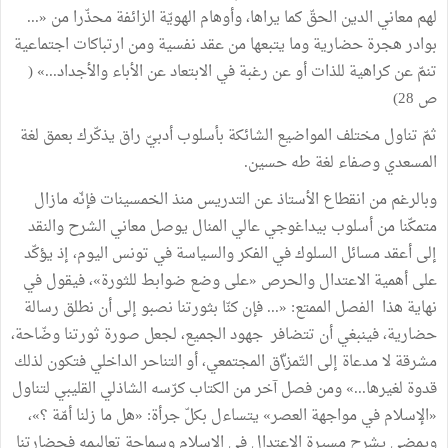
لهم معاني الدين الحقّ كما يراها، وأوهام الهويّة الزائفة محذّرا من «...
بوادر هجرة حضارية وما يتبعها من عقد نفسية ومن ارتباكات اجتماعية
تنمّ عن كراهية للذات أو عن رغبة في الابتعاد عن الأباء والأجداد...» (
ص 28)
ثمّ تناول مختلف المواضيع الشائكة بأسلوب أدبيّ راق يذكّرك بعمق لغة
المسعدي وصفاء لغة طه حسين.
وبالرغم من انقطاع الأستاذ عن التدريس منذ الخمسينات فإنّه مازال
متمكّنا من أسلوب بيداغوجي عالي المنال يوصل معاني الشرح والنقد
إلى أعقد مسائل السلوك في الفكر والسياسة في تونس اليوم، إذ يؤكّد
على أهمية الاعتدال والحرص «على وضع ضوابط للثورة»، فيقول في
نهاية هذا الفصل الممتع: «... فإن كنّا بثورتنا نصبو إلى أن نطلق رسالة
حضارية، فينبغي أن تتضافر جهود الجميع، لجعل صورة ثورتنا وضّاحة،
مشرقة لا مدعاة إلى التّمز\ّق المجتمعي، أو التناحر الداخلي فتكون لذلك
قدوة لغيرها...» ومن فصل آخر من الكتاب كرّسه الشاذلي القليبي لتناول
«الإسلام في مواجهة العصر» يتساءل بكلّ جرأة: «هل ما زلنا أمّة ؟»،
ويمضي يشرح مسيرة الاعتدال في الإسلام وسماحة تعاليمه فحضارتنا