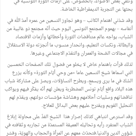
وتلقي بعض الأضواء، بالخصوص، على أزمات الثورة التونسية في
بحثها عن التجربة الديمقراطية الخاصّة.
وقد شدّني اهتمام الكاتب – وهو تجاوز التسعين من عمره أمدّ الله في
أنفاسه – بهموم المجتمع التونسي اليوم حيث أنّه مجتمع ذو غالبية من
الشباب، يواجه عالم متناقضات الثورة وأخطائها وأزمات الاقتصاد
والبطالة، ونكسات التعليم، وانحدار منسوب ما أنجزته دولة الاستقلال
في مجالات الصّحة والعمران والتقدّم الاجتماعي وغيرها.
لذلك قرأت باهتمام خاصّ لا يخلو من فضول تلك الصفحات الخمسين
التي اسماها شيخ التسعين عاما «من وحي أيّام الثورة» وكأنه يزرع
الشكّ في ما يرى ويسمع، ويطرح التساؤلات، ويصرّ على مشاركة شباب
هذه البلاد واقع أيّام تونس المضطربة ويعلن لهم أنّه يفكّر فيهم ويواكب
تناقضاتهم وسلبيات أحلامهم وهشاشة مؤسّسات دولتهم، ويقدّم لهم
التحليل القويم ويقترح عليهم بعض البدائل للعلاج.
وقد استرعى انتباهي كذلك إصرار هذا الشيخ الفذّ على محاولة إبلاغ
الشباب المتمّرد رأيه وتحاليله العميقة المستمدّة من تجاربه وثقافته في
شؤون الدين والدنيا.فتحدّث معهم عن المرأة والحجاب والهويّة، وفسّر