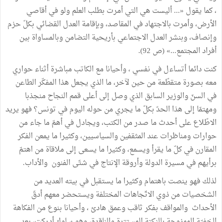
، كما يقول «... أليست هي التي أمرت بطلب العلم ولو في أقاصي
الأرض، وأمرت بالاجتهاد في المقاصد، وبإقامة العدل القضائي بكلّ حزم
وإنصاف، وبنشر العدل الاجتماعي بأريحية التضامن وبالمساواة بين
أفراد المجتمع...» (ص 92).
كنت دائما أتساءل في نفسي ، وأحيانا مع الكاتب مباشرة أثناء حواري
معه بصورة متقطّعة من حين لآخر، ما الذي يجعل هذا المفكّر الطاعن
في السنّ والوزير السابق الذي وصل إلى أعلى قمم النجاح منجذبا
ومهتمّا إلى هذا الحدّ بكلّ ما يجري من حوله اليوم في تونس؟ فهو يريد
الاطّلاع على أحدث ما صدر من الكتب، ويجادل في أهمّ ما جاء من
حوارات ومناظرات عند المثقفين والسياسيين، وكثيرا ما يمعن الفكر
المقارن في كلّ ما يقرأ ويسمع، وكثيرا ما يسعى إلى ملاقاة من اهتمّ
برأيهم في مسيرة الدولة وأروقة الإنتاج في شتّى الفنون والأداب.
لذلك فهو ينصت باهتمام وكثيرا ما يستقبل في بيته العديد من
الشخصيات من ذوي الاتّجاهات المختلفة ويستحضر معهم أدقّ
الأحداث والمواقف بفكر ثاقب وعمق هادئ ، وأحيانا بنوع من الفكاهة
الخفيّة الممزوجة بالنكتة المستترة والناقدة، وهو سلوك أدركت، بعد