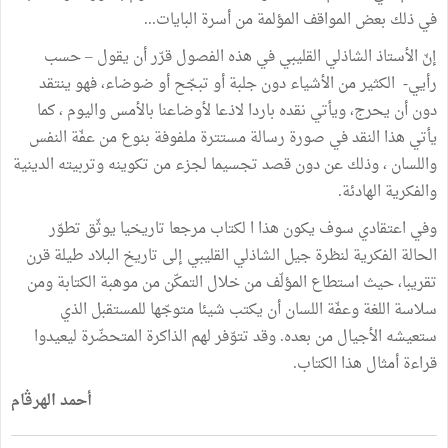
في ذلك بعض المواقف المؤلمة من أسرة البايات...
إنّ الأستاذ الشاذلي القليبي في هذه الفصول قرّر أن يقول – حسب
رأيي- الكثير من الأشياء دون جلبة أو تبجّح أو ضوضاء، فهو ينتقد
دون أن يحرج، ويأتي نقده باردا لاذعا لأوضاعنا بالأمس واليوم ، كما
يأتي هذا النقد في صورة رسالة مستترة ملفوفة بنوع من عفّة النفس
واللسان ، وذلك عن دون قصد تجسيما لجزء من تكوينه وتربيته الدينية
والفكرية الهادئة.
وفي اعتقادي سوف يكون هذا ا لكتاب مرجعا تاريخيا يوثّق تطوّر
الحالة الفكرية لنظرة جيل الشاذلي القليبي إلى تاريخ البلاد طيلة قرن
تقريبا، حيث استطاع المؤلّف من خلال التمكّن من موهبة الكتابة ومن
سلاسة اللغة وعفّة اللسان أن يكتب شيئا متوجّها للمستقبل الذي
ستعيشه الأجيال من بعده. وقد تتوّفر لهم الذاكرة المتحضّرة ليعيدوا
قراءة أمثال هذا الكتاب.
أحمد الهرڤام