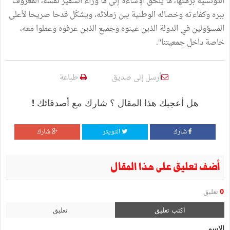
التونسية برمّتها، ما يلحق الإساءة إلى ما وراء السفير نفسه، المعروف
ببره وكفاءته وخصاله الوطنية بين زملائه، ويشكّل قدحا صريحا لأعلى
المسؤولين في الدولة الذين عينوه وجميع الذين عرفوه وعملوا معه،
خاصة داخل جمعيتنا".
أرسل إلى صديق
طباعة
هل أعجبك هذا المقال ؟ شارك مع أصدقائك !
شارك
التويتر
شارك
أضف تعليق على هذا المقال
0
تعليق
اكتب تعليق
تعليق
الإسم