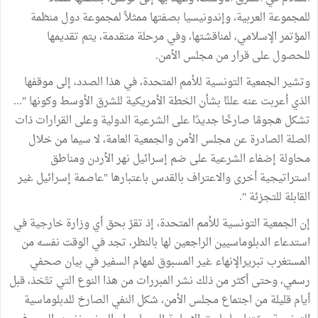
للمجموعة العربية، وإندونيسيا بصفتها ممثلاً لمجموعة دول منظمة
المؤتمر الإسلامي، لمناقشتها، وفي مرحلة متقدمة، يتم تقديمها
للحصول على قرار من مجلس الأمن.
وتشير الجمعية التونسية للأمم المتحدة، في هذا الصدد، إلى موقفها
الذي أعربت عنه علنًا بشأن الخطة الأمريكية للشرق الأوسط وكونها "...
تشكل هجومًا صارخًا جديدًا على الشرعية الدولية وعلى القرارات ذات
الصلة الصادرة عن مجلس الأمن والجمعية العامة، لا سيما من خلال
محاولة إضفاء الشرعية على ضم إسرائيل نهر الأردن ومناطق
استراتيجية أخرى والاعتراف بالقدس باعتبارها "عاصمة إسرائيل غير
القابلة للتجزئة ".
إن الجمعية التونسية للأمم المتحدة، إذ تقرّ بحق أي وزارة خارجية في
استدعاء الدبلوماسيين الراجعين لها بالنظر، تجد في الوقت نفسه من
المستغرب تبريرالإنهاء غير المسبوق لمهام السفير في بيان صحفي
رسمي، وحتى أكثر من ذلك نشر المبررات من هذا النوع التي تتّخذ، قبل
أيام قليلة من اجتماع مجلس الأمن، شكل النفي الصارخ للدبلوماسية