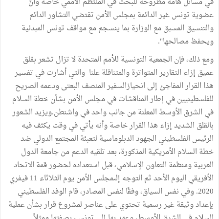
في مسائل هامة مطروحة للبحث في المنتظم الأممي خاصة وأنّ
عضوية تونس غير الدائمة بمجلس الأمن تقتضي التشاور الدائم
والتنسيق المسبق مع الوزارة بما ينسجم مع مواقف تونس المبدئية
ويحفظ مصالحها".
ومع ذلك، فإن الجمعية التونسية للأمم المتحدة لا تزال تشعر بقلق
عميق إزاء التقارير المتواترة والمتناقلة علنا ​ والتي أشارت في تفسير
هذا القرار المفاجئ إلى انحيازالسفير المنصف البعتى ودعمه الصريح
للفلسطينيين في إطار المناقشات في مجلس الأمن بشأن خطة السلام
في الشرق الأوسط المعلنة من جانب واحد في واشنطن.ويزيد الشعور
بالقلق الشديد إزاء هذا القرار خاصة وأنه يأتي في وقت يكثف فيه
الرئيس الفلسطيني الجهود الدبلوماسية لتعبئة المجتمع الدولي ضد
خطة السلام الأمريكية المذكورة، بعد تلقيه الدعم من جامعة الدول
العربية ومنظمة التعاون الإسلامي، قبل استعداده لحضور قمة الاتحاد
الأفريقي اليوم الأحد ثم التوجه إلىمجلس الأمن يوم الثلاثاء 11 فيفري
2020. وفي نفس السياق، وفقًا لنفس المصادر، قام الوفد الفلسطيني
بإعداد وثيقة غير رسمية تحتوي على عناصر لمشروع قرار بشأن عملية
السلام في الشرق الأوسط، وعهد بها إلى تونس، بصفتها ممثلاً