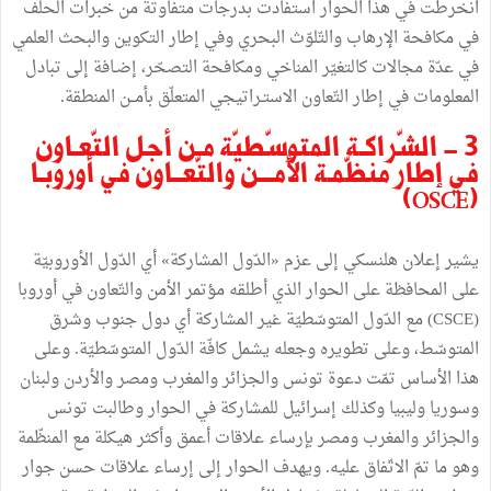
انخرطت في هذا الحوار استفادت بدرجات متفاوتة من خبرات الحلف
في مكافحة الإرهاب والتّلوّث البحري وفي إطار التكوين والبحث العلمي
في عدّة مجالات كالتغيّر المناخي ومكافحة التصحّر، إضـافة إلى تبادل
المعلومات في إطار التّعاون الاستـراتيجي المتعلّق بأمــن المنطقة.
3 - الشّراكـة المتوسّطيّة مـن أجل التّعـاون
في إطار منظّمـة الأمـــن والتّعــاون في أوروبـا
(OSCE)
يشير إعلان هلنسكي إلى عزم «الدّول المشاركة» أي الدّول الأوروبيّة
على المحافظة على الحوار الذي أطلقه مؤتمر الأمن والتّعاون في أوروبا
(CSCE) مع الدّول المتوسّطيّة غير المشاركة أي دول جنوب وشرق
المتوسّط، وعلى تطويره وجعله يشمل كافّة الدّول المتوسّطيّة. وعلى
هذا الأساس تمّت دعوة تونس والجزائر والمغرب ومصر والأردن ولبنان
وسوريا وليبيا وكذلك إسرائيل للمشاركة في الحوار وطالبت تونس
والجزائر والمغرب ومصر بإرساء علاقات أعمق وأكثر هيكلة مع المنظّمة
وهو ما تمّ الاتّفاق عليه. ويهدف الحوار إلى إرساء علاقات حسن جوار