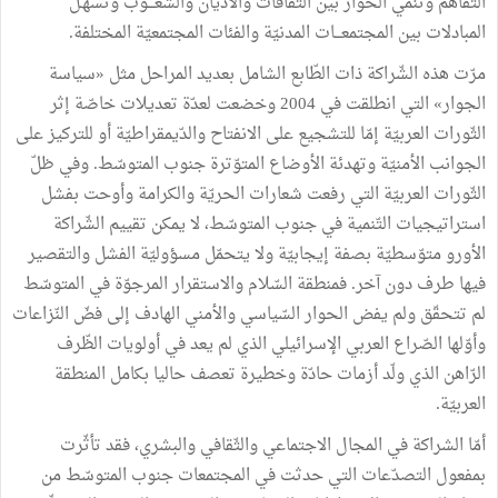
التّفاهم وتنمّي الحوار بين الثّقافات والأديان والشّعـــوب وتسهّـل
المبادلات بين المجتمعـــات المدنيّة والفئات المجتمعيّة المختلفة.
مرّت هذه الشّراكة ذات الطّابع الشامل بعديد المراحل مثل «سياسة
الجوار» التي انطلقت في 2004 وخضعت لعدّة تعديلات خاصّة إثر
الثّورات العربيّة إمّا للتشجيع على الانفتاح والدّيمقراطيّة أو للتركيز على
الجوانب الأمنيّة وتهدئة الأوضاع المتوّترة جنوب المتوسّط. وفي ظلّ
الثّورات العربيّة التي رفعت شعارات الحريّة والكرامة وأوحت بفشل
استراتيجيات التّنمية في جنوب المتوسّط، لا يمكن تقييم الشّراكة
الأورو متوّسطيّة بصفة إيجابيّة ولا يتحمّل مسؤوليّة الفشل والتقصير
فيها طرف دون آخر. فمنطقة السّلام والاستقرار المرجوّة في المتوسّط
لم تتحقّق ولم يفض الحوار السّياسي والأمني الهادف إلى فضّ النّزاعات
وأوّلها الصّراع العربي الإسرائيلي الذي لم يعد في أولويات الظّرف
الرّاهن الذي ولّد أزمات حادّة وخطيرة تعصف حاليا بكامل المنطقة
العربيّة.
أمّا الشراكة في المجال الاجتماعي والثّقافي والبشري، فقد تأثّرت
بمفعول التصدّعات التي حدثت في المجتمعات جنوب المتوسّط من