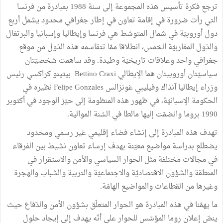
ترجع فكرة تأسيس هذه المجموعة إلى سنة 1988 بمبادرة من فرنسا
التي رأت ضرورة في إقامة تعاون في إطار جغرافي محدود يشمل أربع
دول أوروبيّة في شمال المتوسّط هي فرنسا وإيطاليا وإسبانيا والبرتغال
والدّول المغاربيّة الخمس، انطلاقا ممّا تتقاسمه هذه الدّول من موقع
جغرافي واحد وعلاقات تاريخيّة وطيدة. وقد ساهمت شخصيّتان
سياسيّتان أوروبيتان هما الإيطالي Bettino Craxi بيتينو كراكسي رئيس
وزراء إيطاليا آنذاك وفيليبي غونزالس Felipe Gonzales نظيره في
الحكومة الإسبانيّة، في ظهور هذه المنظومة إلى حيّز الوجود في أكتوبر
1990 بروما وانضمّت إليها مالطا في السّنة الموالية.
تهدف هذه المبادرة إلى إنشاء فضاء إقليمي غير رسمي ومحدود
يضطلع بدراسة مواضيع معيّنة بهدف إرساء تعاون نشيط بين الفرقاء
في مجالات مختلفة مثل الحوار السياسي والأمن والاستقرار في
المنطقة والشؤون الاقتصاديّة والاجتماعيّة والتربية والشباب والهجرة
وغيرها من القطاعات والمواضيع الهامّة.
ما يهمّنا في هذه المبادرة هو الحوار المتعلّق بشؤون الأمن والدّفاع حيث
ينصّ إعلان روما المؤسّس للحوار على أنّه يهدف إلى إيجاد حلول