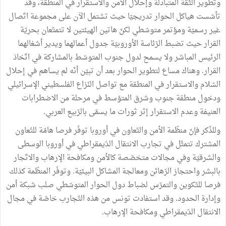
وتطوير الثّقة المتبادلة وإحلال الأمن والاستقرار في المنطقة، وقد
تأسّست هياكل الحوار تدريجيّا حيث تشتمل الآن على مجموعة اتّصال
غير رسميّة ومؤتمر متوسّطي لكنّ هاتين الهيئتين لا تتمتّعان بحريّة
القرار حيث تضبط الرّئاسة الأوروبيّة جدول أعمالهما ويدير أشغالهما
الرئيس المباشر ولا يسمح لدول جنوب المتوسّط بالمشاركة في اتّخاذ
القرار. وهناك مساع لتطوير الحوار بعد أن تبيّن أنّه لم يساهم في إحلال
السّلام والاستقرار في المنطقة مع تواصل النّزاع الفلسطيني الإسرائيلي
ودخول منطقة جنوب وشرق المتوّسط في مرحلة من الاضطرابات
العنيفة وعدم الاستقرار إثر ثورات ما يسمّى بالرّبيع العربي.
وللذّكر فإنّ منظّمة الأمن والتّعاون في أوروبا توفّر فرصا هامّة للتّعاون
المشترك تتمثّل في تجارب الانتقال الدّيمقراطي في أوروبا الوسطى
والشرقيّة وفي مجالات متخصّصة كالأمن ومكافحة الإرهاب والاتّجار
بالبشر واحتجاز الرّهائن ومعالجة المشاكل البيئيّة. وتوفّر المنظّمة كذلك
فرصا للتّكوين والتمرّس لضباط دول الحوار المتوسّطي صلب شبكة أمن
وإدارة الحدود. وقد استفادت تونس من هذه التّجارب خاصّة في مجال
الانتقال الدّيمقراطي ومكافحة الإرهاب.