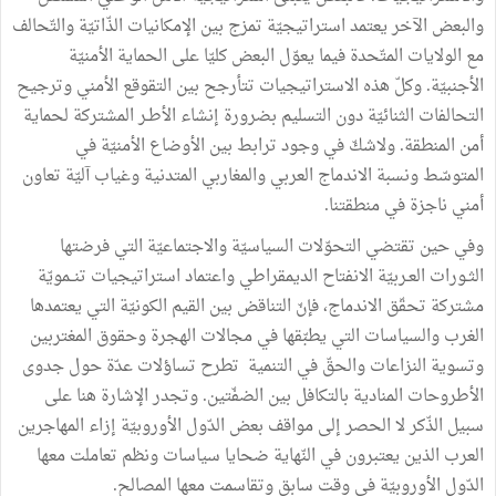
والبعض الآخر يعتمد استراتيجيّة تمزج بين الإمكانيات الذّاتيّة والتّحالف
مع الولايات المتّحدة فيما يعوّل البعض كليّا على الحماية الأمنيّة
الأجنبيّة. وكلّ هذه الاستراتيجيات تتأرجح بين التقوقع الأمني وترجيح
التحالفات الثنائيّة دون التسليم بضرورة إنشاء الأطـر المشتركة لحماية
أمن المنطقة. ولاشكّ في وجود ترابط بين الأوضاع الأمنيّة في
المتوسّط ونسبة الاندماج العربي والمغاربي المتدنية وغياب آليّة تعاون
أمني ناجزة في منطقتنا.
وفي حين تقتضي التحوّلات السياسيّة والاجتماعيّة التي فرضتها
الثـورات العـربيّة الانفتاح الديمقراطي واعتماد استراتيجيات تنــمويّة
مشتركة تحقّق الاندماج، فإنّ التناقض بين القيم الكونيّة التي يعتمدها
الغرب والسياسات التي يطبّقها في مجالات الهجرة وحقوق المغتربين
وتسوية النزاعات والحقّ في التنمية تطرح تساؤلات عدّة حول جدوى
الأطروحات المنادية بالتكافل بين الضفّتين. وتجدر الإشارة هنا على
سبيل الذّكر لا الحصر إلى مواقف بعض الدّول الأوروبيّة إزاء المهاجرين
العرب الذين يعتبرون في النّهاية ضحايا سياسات ونظم تعاملت معها
الدّول الأوروبيّة في وقت سابق وتقاسمت معها المصالح.