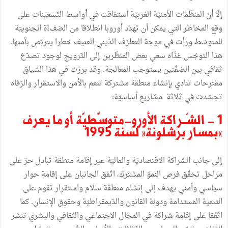
إلّا أنّ المنظّمات الأمنيّة الغربيّة استفاقت في أواسط التّسعينات على
وقع المخاطر التي يمكن أن تهدّد أوروبا انطلاقا من الضفIة الجنوبيّة
للمتوسّط ورأت في موجة التطرّف الدّيني العنيف خطرا يتربّص بأمنها.
هذا التوجّس غذّاه سعي بعض المنظّرين إلى التّرويج لوجود تصدّع
ثقافي بين الضفّتين يستوجب المعالجة. وقد برزت في هذا السّياق
مقترحات تنادي بإنشاء منطقة مشتركة تنعم بالأمن والاستقرار والرّفاه
تجسّدت في ثلاثة مشاريع أساسيّة:
1 - الشّــراكة الأورو-متوسّطيّة أو ما يعرف
«بمسار برشلونة» لسنة 1995
إلى جانب الشراكة الاقتصاديّة والماليّة عبر إقامة منطقة تبادل حرّ على
مراحل تحقّق فرص النموّ المشترك، اتّفق الجانبان على إقامة حوار
سياسي وأمني يهدف إلى إنشاء منطقة سلام واستقرار تقوم على
التنمية المستدامة ودولة القانون والدّيمقراطيّة وحقوق الإنسان. كما
اتّفقا على إقامة شراكة في المجال الاجتماعي والثّقافي والبشري تنشر