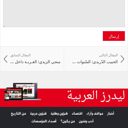
إرسال
المقال التالي
المقال السابق
الحبيب الدّريدي: السّنوات ...
منجي الزيدي: الغـربـة داخل ...
ليدرز العربية
أخبار
مواقف وآراء
اقتصاد
شؤون وطنية
شؤون عربية
من التاريخ
أدب وفنون
من يكون؟
أصداء المؤسسات