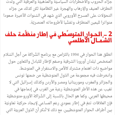
جرّاء الحروب والاضطرابات السياسيّة والمذهبيّة والعرقيّة التي ولّدت
التطرّف العنيف والإرهاب والهجرة غير النّظاميّة لكن كذلك من جرّاء
التحوّلات على المسرح الأوروبي الذي شهد في السّنوات الأخيرة صعودا
متواترا لليمين المتطرّف وتفشّيا لأطروحاته العنصريّة.
2 - الحـوار المتوسّطي في إطار منظّمـة حلف
الشّمــال الأطلسي
انطلق هذا الحوار في 1994 بالتّزامن مع برنامج الشّراكة من أجل السّلام
المخصّص لبلدان أوروبا الشرقيّة وصمّم كإطار للتّبادل والتّعاون حول
مواضيع ذات اهتمام مشترك كالأمن والاستقرار في المتوسّط.
وانخرطت فيه مجموعة من الدّول المتوسّطية من ضمنها تونس
والجزائر والمغرب وموريتانيا ومصر والأردن وكذلك إسرائيل التي لا
تغيب عن هذه الأطر المتوسّطيّة رغبة من الغرب في إدماجها في
محيطها العربي. وكما هو الحال بالنّسبة إلى الشّراكة الأورو-متوسّطيّة
فإنّ العلاقات تتمّ في إطار عمودي رغم المساعي لإيجاد حركيّة تعاونيّة
بين أطراف الحوار المتوسّطيين. مع ذلك لا ُنُنكر أنّ الدّول العربيّة التي