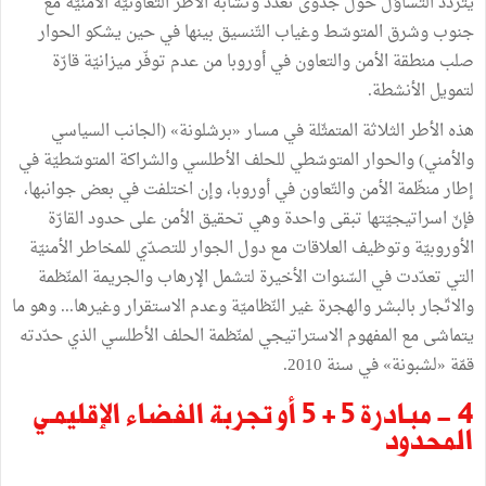
يتردّد التساؤل حول جدوى تعدّد وتشابه الأطر التعاونيّة الأمنيّة مع
جنوب وشرق المتوسّط وغياب التّنسيق بينها في حين يشكو الحوار
صلب منطقة الأمن والتعاون في أوروبا من عدم توفّر ميزانيّة قارّة
لتمويل الأنشطة.
هذه الأطر الثلاثة المتمثّلة في مسار «برشلونة» (الجانب السياسي
والأمني) والحوار المتوسّطي للحلف الأطلسي والشراكة المتوسّطيّة في
إطار منظّمة الأمن والتّعاون في أوروبا، وإن اختلفت في بعض جوانبها،
فإنّ اسراتيجيّتها تبقى واحدة وهي تحقيق الأمن على حدود القارّة
الأوروبيّة وتوظيف العلاقات مع دول الجوار للتصدّي للمخاطر الأمنيّة
التي تعدّدت في السّنوات الأخيرة لتشمل الإرهاب والجريمة المنّظمة
والاتّجار بالبشر والهجرة غير النّظاميّة وعدم الاستقرار وغيرها... وهو ما
يتماشى مع المفهوم الاستراتيجي لمنّظمة الحلف الأطلسي الذي حدّدته
قمّة «لشبونة» في سنة 2010.
4 - مبـادرة 5 + 5 أو تجربة الفضاء الإقليمـي
المحدود