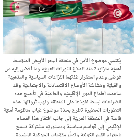
يكتسي موضوع الأمن في منطقة البحر الأبيض المتوّسط
أهميّة متزايدة منذ اندلاع الثورات العربيّة وما أفضى إليه من
فوضى وعدم استقرار غذتهما النّزاعات السياسيّة والمذهبيّة
والقبليّة وهشاشة الأوضاع الاقتصاديّة والاجتماعيّة وقد
ساهمت أطماع القوى الإقليميّة والعالميّة في تأجيج هذه
الصّراعات لبسط نفوذها على المنطقة ونهب ثرواتها. هذه
التطوّرات الخطيرة تطرح بحدّة موضوع غياب منظومة أمنيّة
فاعلة في المنطقة العربيّة إلى جانب افتقار هذا الفضاء
الإقليمي إلى قواسم سياسيّة ودستوريّة مشتركة تسمح
باحترام القيم الكونيّة وتوفّر مقوّمات الحوكمة الرّشيدة.