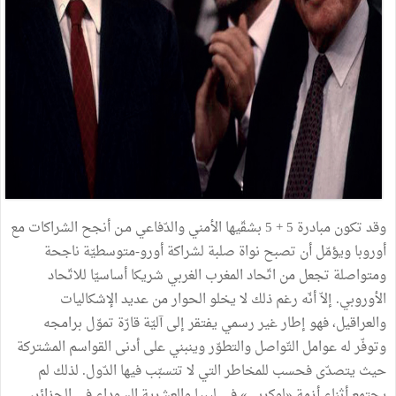
وقد تكون مبادرة 5 + 5 بشقّيها الأمني والدّفاعي مـن أنجح الشراكات مع
أوروبا ويؤمّل أن تصبح نواة صلبة لشراكة أورو-متوسطيّة ناجحة
ومتواصلة تجعل من اتّحاد المغرب الغربي شريكا أساسيّا للاتّحاد
الأوروبي. إلاّ أنّه رغم ذلك لا يخلو الحوار من عديد الإشكاليات
والعراقيل، فهو إطار غير رسمي يفتقر إلى آليّة قارّة تموّل برامجه
وتوفّر له عوامل التّواصل والتطوّر وينبني على أدنى القواسم المشتركة
حيث يتصدّى فحسب للمخاطر التي لا تتسبّب فيها الدّول. لذلك لم
يجتمع أثناء أزمة «لوكربي» في ليبيا والعشرية السوداء في الجزائر،