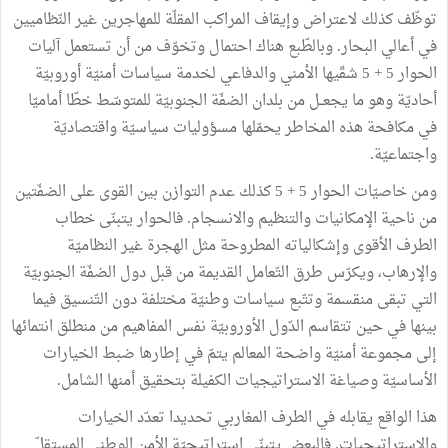
توظّف كذلك لاعتراض وإيقاف المراكب المقلّة للمهاجرين غير النّظاميين
في أعالي البحار. وبالطّبع هناك احتمال وتخوّف من أن تستعمل آليات
الحوار 5 + 5 شقّيها الأمني والدفاعي لخدمة سياسات أمنيّة أوروبيّة
أحاديّة وهو ما يجعــل من بلدان الضفّة الجنوبيّة للمتوسّط خطّا أماميّا
في مكافحة هذه المخاطر يحمّلها مسؤوليات سياسيّة واقتصاديّة
واجتماعيّة.
ومن خاصيّات الحوار 5 + 5 كذلك عدم التوازن بين القوى على الضفّتين
من ناحية الإمكانيات والتنظيم والانسجام. فالحوار يتبنّى خطاب
الطرف الأقوى وإشكالياته المطروحة مثل الهجرة غير النظاميّة
والإرهاب، ويكرّس طرق التّعامل القديمة من قبل دول الضفّة الجنوبيّة
التي تبقى منقسمة وتتّبع سياسات وطنيّة مختلفة دون التّنسيق فيما
بينها في حين تتقاسم الدّول الأوروبيّة نفس المفاهيم من منطلق انتمائها
إلى مجموعة أمنيّة واضحة المعالم يتمّ في إطارها ضبط الخيارات
الأساسيّة وصياغة الاستراتيجيات الكفيلة بتحقيق أمنها الشامل.
هذا الواقع يقابله في الطرف المغاربي تحديدا تعدّد الخيارات
والاستراتيجيات. فالبعض يتبنّى استراتيجيّة الأمن الوطني المستقلّ