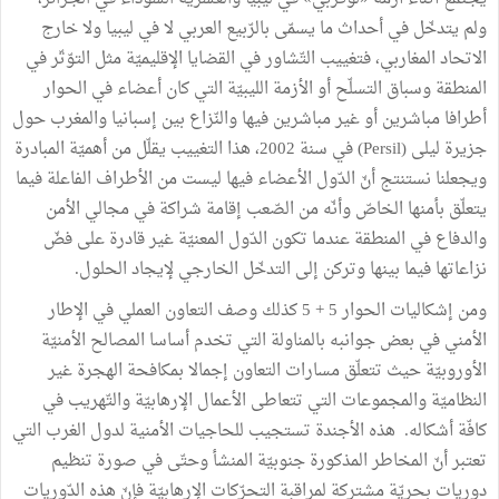
ولم يتدخّل في أحداث ما يسمّى بالرّبيع العربي لا في ليبيا ولا خارج
الاتحاد المغاربي، فتغييب التّشاور في القضايا الإقليميّة مثل التوّتّر في
المنطقة وسباق التسلّح أو الأزمة الليبيّة التي كان أعضاء في الحوار
أطرافا مباشرين أو غير مباشرين فيها والنّزاع بين إسبانيا والمغرب حول
جزيرة ليلى (Persil) في سنة 2002، هذا التغييب يقلّل من أهميّة المبادرة
ويجعلنا نستنتج أنّ الدّول الأعضاء فيها ليست من الأطراف الفاعلة فيما
يتعلّق بأمنها الخاصّ وأنّه من الصّعب إقامة شراكة في مجالي الأمن
والدفاع في المنطقة عندما تكون الدّول المعنيّة غير قادرة على فضّ
نزاعاتها فيما بينها وتركن إلى التدخّل الخارجي لإيجاد الحلول.
ومن إشكاليات الحوار 5 + 5 كذلك وصف التعاون العملي في الإطار
الأمني في بعض جوانبه بالمناولة التي تخدم أساسا المصالح الأمنيّة
الأوروبيّة حيث تتعلّق مسارات التعاون إجمالا بمكافحة الهجرة غير
النظاميّة والمجموعات التي تتعاطى الأعمال الإرهابيّة والتّهريب في
كافّة أشكاله. هذه الأجندة تستجيب للحاجيات الأمنية لدول الغرب التي
تعتبر أنّ المخاطر المذكورة جنوبيّة المنشأ وحتّى في صورة تنظيم
دوريات بحريّة مشتركة لمراقبة التحرّكات الإرهابيّة فإنّ هذه الدّوريات