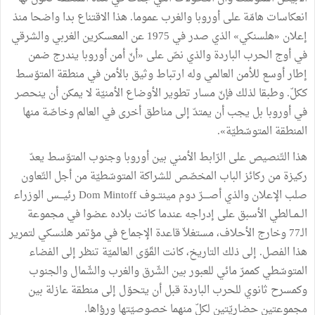
انعكاسات هامّة على أوروبا والغرب عموما. هذا الاقتناع بدا واضحا منذ
إعلان «هلسنكي» الذي صدر في 1975 عن المعسكرين الغربي والشرقي
في أوج الحرب الباردة والذي نصّ على «أنّ أمن أوروبا يندرج ضمن
إطار أوسع للأمن العالمي وله ارتباط وثيق بالأمن في منطقة المتوّسط
ككلّ. وطبقا لذلك فإنّ مسار تطوير الأوضاع الأمنيّة لا يمكن أن ينحصر
في أوروبا بل يجب أن يمتدّ إلى مناطق أخرى في العالم وخاصّة منها
المنطقة المتوسّطيّة».
هذا التّنصيص على الرّابط الأمني بين أوروبا وجنوب المتوّسط يعدّ
ركيزة من ركائز الباب المخصّص للشراكة المتوسّطيّة من أجل التّعاون
صلب الإعلان والذي أصــــرّ دوم مينتــوف Dom Mintoff رئيـــس الوزراء
الــمــالطي الأسبق على إدراجه عندما كانت بلاده عضوا في مجموعة
الـ77 وخارج الأحلاف، مستغلاّ قاعدة الإجماع في مؤتمر هلنسكي لتمرير
هذا الفصل. إلى ذلك التاريخ، كانت القّوّى العالميّة تنظر إلى الفضاء
المتوسّطي كممرّ مائي للعبور بين الشّرق والغرب والشّمال والجنوب
وكمسرح ثانوي للحرب الباردة قبل أن يتحوّل إلى منطقة عازلة بين
مجموعتين حضاريّتين لكلّ منهما خصوصيّتها ورؤاها.