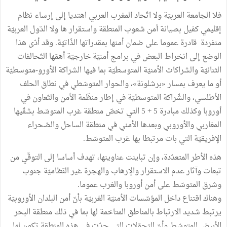
فلا الجامعة العربيّة ولا اتّحاد المغرب العربي اهتديا إلى إرساء نظام
إقليمي كفيل بصيانة أمن شعوب المنطقة واستقرار ها ولا الدّول العربيّة
منفردة قادرة عموما على ضمان أمنها بمقدراتها الذّاتيّة. وقد أدّى هذا
الوضع إلى انخراط البعض في برامج أمنيّة خارجيّة أهمّها التّحالفات
الثنائيّة والشراكات الأمنيّة المتوسطيّة بما فيها الشراكة الأورو-متوسطيّة
أو ما يعرف بمسار «برشلونة»، والحوار المتوسّطي في نطاق الحلف
الأطلسي، والشّراكة المتوسطيّة في إطار منظّمة الأمن والتّعاون في
أوروبا وكذلك مبادرة 5 + 5 التي تخصّ منطقة غرب المتوسّط بشقّيها
المغاربي والأوروبي وبعدها الأمني في منطقة الساحل والصّحراء
الإفريقيّة التي بات مرتبطا بها غرب المتوسّط.
هذه الأطر المتعدّدة، وإن تباينت عناوينها، تهدف أساسا إلى التوقّي من
تبعات وآثار عدم الاستقرار والإرهاب والهجرة غير النّظاميّة جنوب
وشرق المتوسّط على أمن أوروبا والغرب عموما.
وهناك اقتناع داخل المؤسّسات الأمنيّة الغربيّة بأنّ أمن البلدان الأوروبيّة
يرتبط شديد الارتباط بالمناطق المتاخمة لها بما في ذلك منطقة البحر
الأبيض المتوسّط وأنّ التحوّلات التي جدّت في هذه المنطقة تكون لها