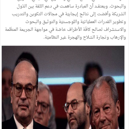
والبحوث. ويعتقــد أنّ المبادرة ساهمــت في دعم الثّقة بين الدّول
الشريكة وأفضت إلى نتائج إيجابيّة في مجالات التكوين والتدريب
وتطوير القدرات العمليّاتيّة واللوجستيّة والتوثيق والبحوث
والاستشراف لصالح كافّة الأطراف خاصّة في مواجهة الجريمة المنظّمة
والإرهاب وتجارة السّلاح والهجرة غير النظاميّة.