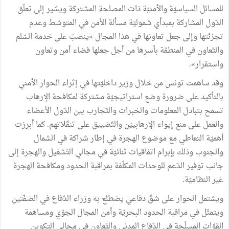
للمسائل السياسيّة والأمنيّة ذات المصلحة المشتركة ويشير إلى تعلّق
الدّول المشاركة بمبدأي شموليّة مسألة الأمن في المتوسّط وعدم
تجزئتها وإلى جعل تعاونها في هذا المجال «ينصبّ على خدمة السّلم
والتّعاون في المنطقة بأسرها من أجل جعلها فضاء أمن وتعاون
واستقرار».
وقد ساهمت تونس من خلال وزير داخليّتها في إثراء الحوار الأمني
بالتأكيد على ضرورة وضع استراتيجيّة مشتركة لمكافحة الإرهاب
تسمح بتبادل المعلومات والخبرات والتّجارب بين الدّول الأعضاء
والعمل على منع إيواء الإرهابييّن والتّضييق على تنقّلاتهم. كما أبرزت
أهميّة التعاطي مع موضوع الهجرة في إطار شراكة في الشمال
والجنوب وذلك بإبرام اتفاقيات ثنائيّة في مجالي التّشغيل والهجرة إلى
جانب توفير الدّعم للوحدات المكلّفة بمراقبة الحدود ومكافحة الهجرة
غير النظاميّة.
ويشتمل الحوار على شقّ دفاعي يضطلع به وزراء الدّفاع في الضفّتين
ويتمثّل في مراقبة الحدود البحريّة وأمن المجال الجوّي ومساهمة
القوّات المسلّحة في الدّفاع المدني والتّعاون في مجالي التكوين