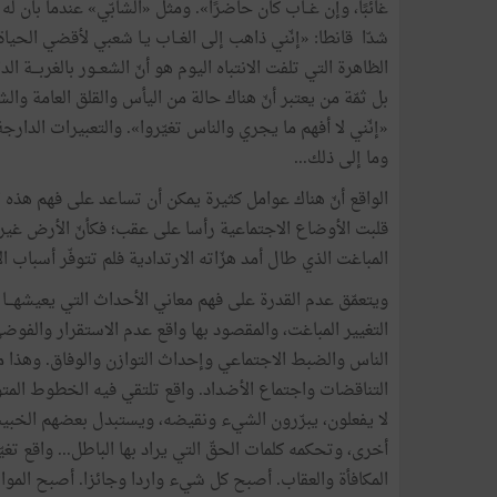
غائبًا، وإن غــاب كان حاضرًا». ومثل «الشابّي» عندما بان 
شدّا قانطا: «إنّني ذاهب إلى الغــاب يـا شعبي لأقضي الحي
الظاهرة التي تلفت الانتباه اليوم هو أنّ الشعــور بالغربـــ
بل ثمّة من يعتبر أنّ هناك حالة من اليأس والقلق العامة و
«إنّني لا أفهم ما يجري والناس تغيّروا». والتعبيرات الد
وما إلى ذلك...
الواقع أنّ هناك عوامل كثيرة يمكن أن تساعد على فهم هذه ا
قلبت الأوضاع الاجتماعية رأسا على عقب؛ فكأنّ الأرض غير ال
المباغت الذي طال أمد هزّاته الارتدادية فلم تتوفّر أسبا
التغيير المباغت، والمقصود بها واقع عدم الاستقرار والفوض
الناس والضبط الاجتماعي وإحداث التوازن والوفاق. وهذا م
التناقضات واجتماع الأضداد. واقع تلتقي فيه الخطوط المت
لا يفعلون، يبرّرون الشيء ونقيضه، ويستبدل بعضهم الخبيث 
أخرى، وتحكمه كلمات الحقّ التي يراد بها الباطل... واقع 
المكافأة والعقاب. أصبح كل شيء واردا وجائزا. أصبح الموا