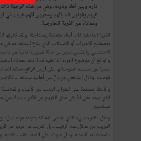
داره وبين أهله وذويه، وهي من هذه الوجهة ذات
اليوم يقولون لك بأنّهم يشعرون أنّهم غرباء في أو
ومعاناةً من الغربة الخارجية.
الغربة الداخلية ذات أبعاد متعددة ومتداخلة. ولقد تناولها 
بمصطلح الاغتراب أو الاستلاب الذي شاع استخدامه في مجال ع
الاجتماعي والنفسي ليعبّر عن حالة شعورية ذاتية من ناحية
والواقع أنّ موضوع الغربة الداخلية قد ارتبط بمعاناة الن
عجزا عن تجسيم طموحــاتها على أرض الواقع بحكم انعدام الو
قومــه»، وقـال الشافعي من ذلّ بين أهاليه ببلـدته ... فالاغ
والأمثلة متعدّدة على اغتراب النخب من الأنبياء والفلاسفة 
الذي وجد «في الأرض منآى للكريـم عن الأذى» فترك بني جلدته
مستجير.
ومثل «التوحيدي» الذي لخّـص المعاناة بقوله: «وقد قيل: إنّ
الغريب من تغافل عنه الرقيب...بل الغريب من نودي من قر
بالمحنة بعد المحنة، ودلّ عنوانه على الفتنة عقيب الفتنة، و