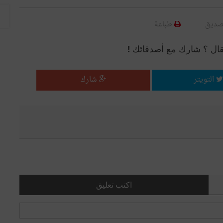
صديق
طباعة
قال ؟ شارك مع أصدقائك !
التويتر
شارك
اكتب تعليق