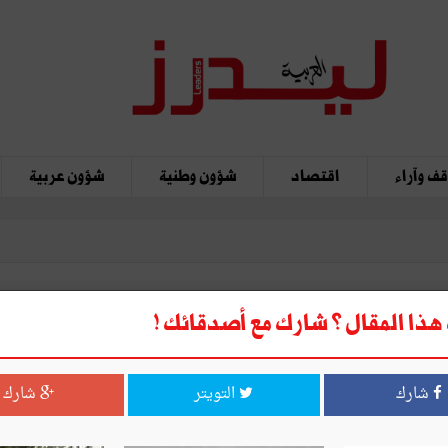
ف وآراء
اقتصاد
شؤون وطنية
شؤون عربية
ذا المقال ؟ شارك مع أصدقائك !
ل الوطن
شارك
التويتر
شارك