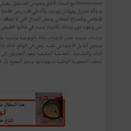
Powerlessness مع انسداد الآفاق وغموض المستقبل
به وأنّه معزول ومهمّش ووحيد، وأنّه في قلب رحى طاحنة 
الإعلامي والصراخ الخطابي وحمّى الجدال التي لا تتوقّف 
على وجهــه دون بوصلة. الأشياء ليست في مكانها الطبيعي 
دراسات عديــدة تعتبـر الاغتراب حالة باثولوجية مرَضيّـة 
مستوى الفاعل الاجتمــاعي نفسه. وهي في الـواقع كذلك إذا 
الذات والتضحية...التضحية الحقيقية ليعود المغتربون إلى ذ
تحمّلت المجموعة الوطنية مسؤولياتها، وشعر الجميـع بأنّ كـــل