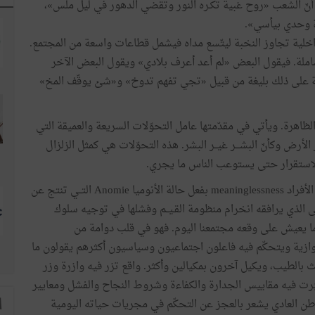
له أنّ الشعب «روح غبية تكـره النور وتقضي الدهور في ليل ملس»،
اة وحدي بيأسي».
ة الداخلية تجاوز النخبة ليتّسع مداه فيشمل قطاعات واسعة من المجتمع.
الشاملة. فيقول البعض «لم أعد أعرف بلادي» ويقول البعض الآخر
ارجة على ذلك بليغة من قبيل «تجي تفهم تدوخ» و«شئ يوقّف المخ»
لظاهرة. ويأتي في مقدّمتها عامل التحوّلات السريعة والعميقة التي
أرض وكأنّ البشـــر غيــر البشر. هذه التحوّلات هي كمثل الزلزال
ب الاستقرار حتى يستوعب الناس ما يجري.
ويتعمّق عدم القدرة على فهم معاني الأحداث التي يعيشهـــا الأفراد meaninglessness بفعل حالة الأنوميا Anomie التــي تنتج عن
ى الذي يرافقه انخرام منظومة القـيــم وفشلها في توجيه سلوك
ا يعيش على وقعه مجتمعنا اليوم. فهو في قلب دوامة من
وازية ويتحكّم فيه فاعلون اجتماعيون وسياسيون أكثرهم يقولون ما
بالطيب، ويكيل آخرون بمكيالين وأكثر. واقع تزر فيه وازرة وزر
تغيّرت فيه مقاييس الجدارة والكفاءة وشروط النجاح والفشل ومعايير
طن العادي يشعر بالعجز عن التحكّم في مجريات حياته اليومية
ا