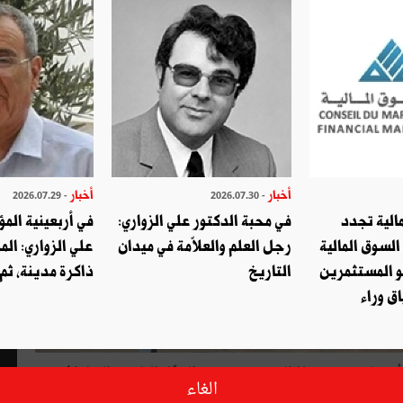
أخبار
أخبار
- 2026.07.29
- 2026.07.30
الية تجدد
في محبة الدكتور علي الزواري:
في أربعينية المؤ
السوق المالية
رجل العلم والعلاّمة في ميدان
علي الزواري: الم
و المستثمرين
التاريخ
ذاكرة مدينة، ثم
ق وراء
والأصحاب، وهي بهذا المعني تستوجب التنقّل المادي والجغرافي،
الغاء
كن هناك غربة داخلية تتمثّل في شعور الإنسان بأنّه غريب في عقر