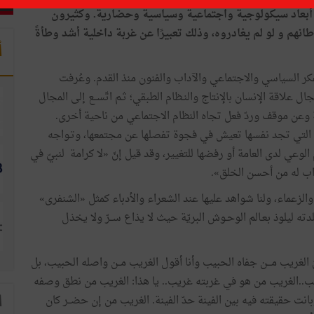
 أبعاد سيكولوجية واجتماعية وسياسية وحضارية. وكثيرون
طانهم و لو لم يغادروه، وذلك تعبيرًا عن غربة داخلية أشد وطأةً
أ
الفكر السياسي والاجتماعي والآداب والفنون منذ القدم. وعُرفت
لاقة الإنسان بالإنتاج والنـظام الطبقي؛ ثـم اتّســع إلى المجال
 وعن موقف وردّ فعل تجاه النظام الاجتماعي من ناحية أخرى.
خبة التي تجد نفسها تعيش في فجوة تفصلها عن مجتمعها، وتـواجه
عي لدى العامة أو رفضها للتغيير، وقد قيل إنّ «لا كرامة لنبيّ في
تراب له من أحسن الخلق».
والزعماء، ولنا شواهد عليها عند الشعراء والأدباء كمثل «الشنفرى»
 ليلوذ بعـالم الوحـوش البريّة حيث لا يذاع ســرّ ولا يخذل
 الغريب مـــن جفاه الحبيب وأنا أقول الغريب مــن واصله الحبيب، بل
يب..الغريب من هو في غربته غريب.. يا هذا: الغريب من نطق وصفه
بانت حقيقته فيه بين الفينة حدّ الفينة. الغريب من إن حضــر كان
ا