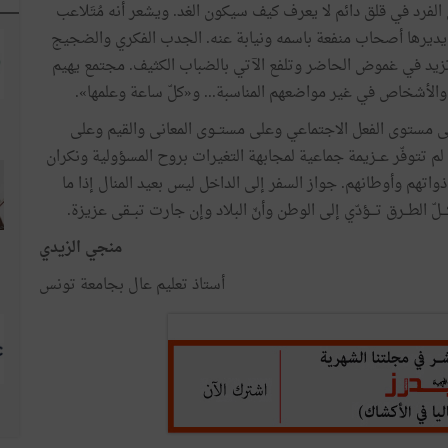
. يعيش الفرد في قلق دائم لا يعرف كيف سيكون الغد. ويشعر أنه مُتَلاعب
يديرها أصحاب منفعة باسمه ونيابة عنه. الجدب الفكري والضجيج
تزيد في غموض الحاضر وتلفع الآتي بالضباب الكثيف. مجتمع يهيم
والأشخاص في غير مواضعهم المناسبة... و«كلّ ساعة وعلمها».
على مستوى الفعل الاجتماعي وعلى مستــوى المعانى والقيم وعلى
لم تتوفّر عــزيمة جماعية لمجابهة التغيرات بروح المسؤولية ونكران
واتهم وأوطانهم. جواز السفر إلى الداخل ليس بعيد المنال إذا ما
ّ الطــرق تـــؤدّي إلى الوطن وأنّ البلاد وإن جارت تبــقى عزيزة.
منجي الزيدي
أستاذ تعليم عال بجامعة تونس