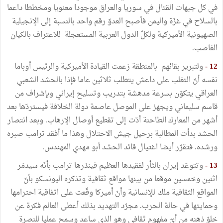
في كل جبهات القتال في سوريا والعراق موجودا معنويا ومخططا داعما
بالسلاح في غزّة واليمن فأصبح العدوّ رقم واحد بالنسبة إلى الإنجيلية
الصهيونية الأميركية ولكلّ الدول العربية المستعجلة للاعتراف بالكيان
الغاصب.
12 -
ولتبرير بقائهم بالمنطقة زعمت القيادة الأميركية والرئيس أوباما
نفسه أنّ التغلب على داعش يتطلب ثلاثين عاما فإذا بالحشد الشعبي
العراقي يتكوّن بسرعة مدهشة بتدريب وتسليح إيراني وبإشراف من
قاسم سليماني ويجهز على الموصل عاصمة دولة الخلافة فيستردّها بعد
أشهر من المعارك الطاحنة أدّت إلى تقطيع أوصال الإرهاب. وبعد انتصار
الحشد بدأت المطالبة برحيل جيش الاحتلال وهذا ما أفقد ترامب صبره
ورشده. فتقرّر أيضا اغتيال قائد الحشد أبو مهدي المهندس.
13 -
وتتوعّد إيران بالثأر لفقيدها العظيم فينذرها ترامب بأنّه سيدمّر
اثنين وخمسين موقعا من بينها مواقع ثقافية وتذكره اليونسكو بأنّ
المواقع الثقافية ملك للإنسانية وأنّ أميركا وقّعت على اتفاقية احترامها
وحمايتها في حالة الحرب. مجرّد التهديد بذلك أعطى العالم فكرة عن
خلوّ ذهنه من أيّ مفهوم ثقافي وهو الذي ساعد وسمح عمليا للنصرة