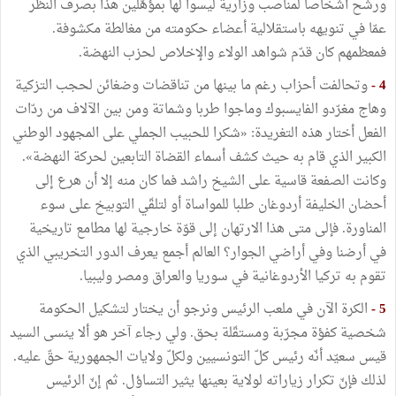
ورشّح أشخاصا لمناصب وزارية ليسوا لها بمؤهّلين هذا بصرف النظر
عمّا في تنويهه باستقلالية أعضاء حكومته من مغالطة مكشوفة.
فمعظمهم كان قدّم شواهد الولاء والإخلاص لحزب النهضة.
4 -
وتحالفت أحزاب رغم ما بينها من تناقضات وضغائن لحجب التزكية
وهاج مغرّدو الفايسبوك وماجوا طربا وشماتة ومن بين الآلاف من ردّات
الفعل أختار هذه التغريدة: «شكرا للحبيب الجملي على المجهود الوطني
الكبير الذي قام به حيث كشف أسماء القضاة التابعين لحركة النهضة».
وكانت الصفعة قاسية على الشيخ راشد فما كان منه إلا أن هرع إلى
أحضان الخليفة أردوغان طلبا للمواساة أو لتلقّي التوبيخ على سوء
المناورة. فإلى متى هذا الارتهان إلى قوّة خارجية لها مطامع تاريخية
في أرضنا وفي أراضي الجوار؟ العالم أجمع يعرف الدور التخريبي الذي
تقوم به تركيا الأردوغانية في سوريا والعراق ومصر وليبيا.
5 -
الكرة الآن في ملعب الرئيس ونرجو أن يختار لتشكيل الحكومة
شخصية كفؤة مجرّبة ومستقّلة بحق. ولي رجاء آخر هو ألا ينسى السيد
قيس سعيّد أنّه رئيس كلّ التونسيين ولكلّ ولايات الجمهورية حقّ عليه.
لذلك فإنّ تكرار زياراته لولاية بعينها يثير التساؤل. ثم إنّ الرئيس