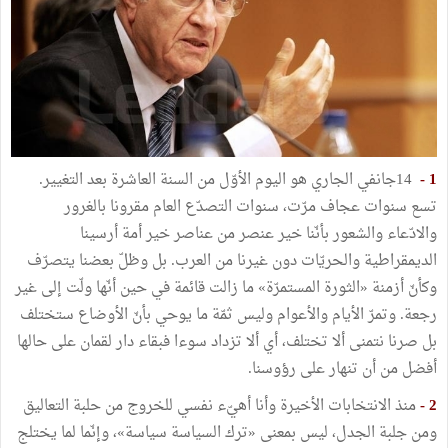
1 -
14جانفي الجاري هو اليوم الأوّل من السنة العاشرة بعد التغيير.
تسع سنوات عجاف مرّت، سنوات التصدّع العام مقرونا بالغرور
والادّعاء والشعور بأنّنا خير عنصر من عناصر خير أمة أرسينا
الديمقراطية والحريّات دون غيرنا من العرب. بل وظلّ بعضنا يتصرّف
وكأنّ أزمنة «الثورة المستمرّة» ما زالت قائمة في حين أنّها ولّت إلى غير
رجعة. وتمرّ الأيام والأعوام وليس ثمّة ما يوحي بأنّ الأوضاع ستختلف
بل صرنا نتمنى ألا تختلف، أي ألا تزداد سوءا فبقاء دار لقمان على حالها
أفضل من أن تنهار على رؤوسنا.
2 -
منذ الانتخابات الأخيرة وأنا أهيّء نفسي للخروج من حلبة التعاليق
ومن جلبة الجدل، ليس بمعنى «ترك السياسة سياسة»، وإنّما لما يختلج