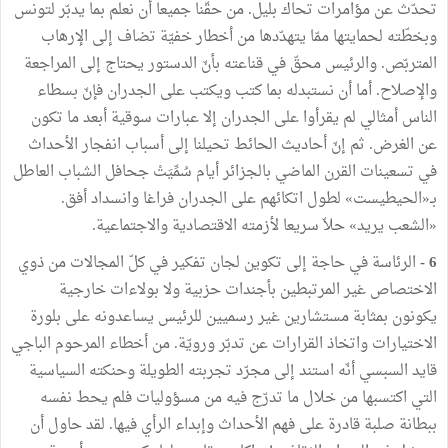
تحدّث عن مؤامرات تحاك بليل. من حقّنا جميعا أن نعلم بما يدبّر لتونس
وبخطّته لحمايتها ممّا يتهدّدها من أخطار خفيّة تضاف إلى الإرهاب
المتربّص. والرئيس محقّ في قناعته بأنّ الدستور يحتاج إلى المراجعة
والإصلاح. أما أن نستبدله بما كتب ويكتب على الجدران فإنّ بسطاء
الناس أمثالي لم يقرأوا على الجدران إلا عبارات سوقية أبعد ما تكون
عن الغرض. ثم إنّ أحاديث الحائط تحيلنا إلى أسباب انفجار الأحداث
في تسعينات القرن الماضي بالجزائر أيام سُمِّيَتْ جحافل الشباب العاطل
بـ«الحيطيست» لطول اتكائهم على الجدران فراغا وانسداد أفق.
«الشعب يريد» حلاّ سريعا لأزمته الاقتصادية والاجتماعية.
6 -
الرئاسة في حاجة إلى تكوين لجان تفكير في كلّ المجالات من ذوي
الاختصاص غير المرتبطين بأجندات حزبية ولا بولاءات خارجية
يكونون بمثابة مستشارين غير رسميين للرئيس يساعدونه على بلورة
الاختيارات واتخاذ القرارات عن تدبّر ورويّة. من أخطاء المرحوم الباجي
قايد السبسي أنّه استند إلى مجرّد تجربته الطويلة وحنكته السياسية
التي اكتسبها من خلال ما تدرّج فيه من مسؤوليات فلم يحط نفسه
ببطانة صلبة قادرة على فهم الأحداث وإبداء الرأي فيها. لقد حاول أن