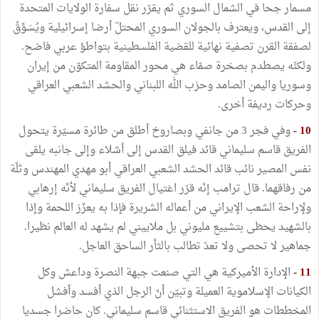
مسمار جحا في الشمال السوري ثم يقرّر نقل سفارة الولايات المتحدة
إلى القدس، ويعترف بالجولان السوري المحتلّ أرضا إسرائيلية ويُسَوِّقُ
لصفقة القرن تصفية نهائية للقضية الفلسطينية بتواطؤ عربي فاضح.
ولكنّه يصطدم بصخرة صمّاء هي محور المقاومة المتكوّن من إيران
وسوريا واليمن الصامد وحزب الله اللبناني والحشد الشعبي العراقي
وحركات رديفة أخرى.
10 -
وفي فجر 3 من جانفي وبصاروخ أطلق من طائرة مسيّرة يتحول
الفريق قاسم سليماني قائد فيلق القدس إلى أشلاء وإلى جانبه يلقى
نفس المصير نائب قائد الحشد الشعبي العراقي أبو مهدي المهندس وثلّة
من رفاقهما. قال ترامب إنّه قرّر اغتيال الفريق سليماني لأنّه إرهابي
ولإراحة الشعب الإيراني من أعماله الشريرة فإذا به يعزّز اللحمة وإذا
بالشهيد يحظى بتشييع مليوني بل ملاييني لم يشهد له العالم نظيرا.
جماهير لا تحصى ولا تعدّ تطالب بالثأر الساحق العاجل.
11 -
الإدارة الأميركية هي التي صنعت جبهة النصرة وداعش وكل
الكيانات الإسلاموية العميلة وتبيّن أنّ الرجل الذي أفسد وأفشل
المخططات هو الفريق الاستثنائي قاسم سليماني. كان حاضرا جسديا