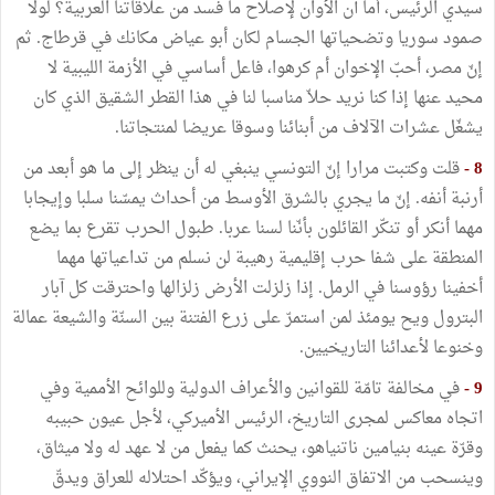
سيدي الرئيس، أما آن الأوان لإصلاح ما فسد من علاقاتنا العربية؟ لولا
صمود سوريا وتضحياتها الجسام لكان أبو عياض مكانك في قرطاج. ثم
إنّ مصر، أحبّ الإخوان أم كرهوا، فاعل أساسي في الأزمة الليبية لا
محيد عنها إذا كنا نريد حلاّ مناسبا لنا في هذا القطر الشقيق الذي كان
يشغّل عشرات الآلاف من أبنائنا وسوقا عريضا لمنتجاتنا.
8 -
قلت وكتبت مرارا إنّ التونسي ينبغي له أن ينظر إلى ما هو أبعد من
أرنبة أنفه. إنّ ما يجري بالشرق الأوسط من أحداث يمسّنا سلبا وإيجابا
مهما أنكر أو تنكّر القائلون بأنّنا لسنا عربا. طبول الحرب تقرع بما يضع
المنطقة على شفا حرب إقليمية رهيبة لن نسلم من تداعياتها مهما
أخفينا رؤوسنا في الرمل. إذا زلزلت الأرض زلزالها واحترقت كل آبار
البترول ويح يومئذ لمن استمرّ على زرع الفتنة بين السنّة والشيعة عمالة
وخنوعا لأعدائنا التاريخيين.
9 -
في مخالفة تامّة للقوانين والأعراف الدولية وللوائح الأممية وفي
اتجاه معاكس لمجرى التاريخ، الرئيس الأميركي، لأجل عيون حبيبه
وقرّة عينه بنيامين ناتنياهو، يحنث كما يفعل من لا عهد له ولا ميثاق،
وينسحب من الاتفاق النووي الإيراني، ويؤكّد احتلاله للعراق ويدقّ