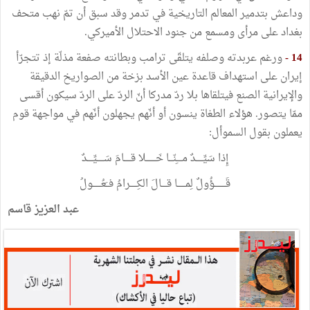
وداعش بتدمير المعالم التاريخية في تدمر وقد سبق أن تمّ نهب متحف
بغداد على مرأى ومسمع من جنود الاحتلال الأميركي.
14 -
ورغم عربدته وصلفه يتلقّى ترامب وبطانته صفعة مذلّة إذ تتجرّأ
إيران على استهداف قاعدة عين الأسد بزخة من الصواريخ الدقيقة
والإيرانية الصنع فيتلقاها بلا ردّ مدركا أنّ الردّ على الردّ سيكون أقسى
ممّا يتصور. هؤلاء الطغاة ينسون أو أنّهم يجهلون أنّهم في مواجهة قوم
يعملون بقول السموأل:
إِذا سَيِّـــــدٌ مــــِنّـــا خَـــــــلا قـــــامَ سَـــــيِّــــدٌ
قَــــــــؤُولٌ لِمــــــا قــــالَ الكِـــــرامُ فــَعُــــــولُ
عبد العزيز قاسم