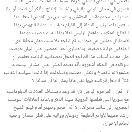
يتدخل في الميدان الثقافي إدراكا عميقا منه لما يكتسيه من أهمية
قصوى في مجال الوعي والرقي ونشيط الإنتاج. وأذكر أنّ لائحة أو بيانا
صادرا عن مجموعة من المثقفين والمبدعين دقّ ناقوس الخطر منذ
سنتين داعيا رئيس الدولة إلى القيام بمبادرات عملية للنهوض بهذا
القطاع المنكوب. واهتمّ الرئيس فعلا بهذا النداء وضرب موعدا
لاستقبال ممثلين عن محرّريه ثم تراجع بلا سبب معلن مخلّفا لدى
المثقفين مرارة وضغينة. وباعتباري أحد الممضين على البيان حرصت
على معرفة أسباب هذا التراجع المخلّ بمصداقية الرئاسة فعلمت أنّ
شركاءه في الحكم أشعروه بأنّه بصدد المشي على مشاتل ليست من
مشمولاته فانصاع وتخلّى. دهشت وتساءلت: إذا كانت السياسة الثقافية
ككلّ لا دخل للرئاسة فيها ففي ماذا يمكن لها أن تتدخّل؟
7 -
ثم إنّ المرحوم الباجي كان قد وعد باستئناف العلاقات الدبلوماسية
مع سوريا التي قطعتها الترويكا سيئة الذكر وبإعادة العلاقات التونسية
المصرية إلى سالف مجراها. إلا أنّه أحجم وتقهقر أمام فيتو الشيخ
راشد تطبيقا لأوامر الخليفة أردوغان وواليه على قطر انتصارا وحمية
لحكم الإخوان.