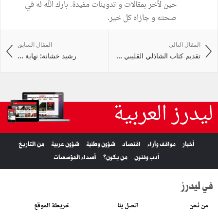
حين لأخر بمقالات و تدوينات مفيدة. بارك الله له في
صحته و جازاه كل خير.
المقال التالي
المقال السابق
تقديم كتاب الشاذلي القليبي ...
رشيد خشانة: نهاية ...
ليدرز العربية
أخبار
مواقف وآراء
اقتصاد
شؤون وطنية
شؤون عربية
من التاريخ
أدب وفنون
من يكون؟
أصداء المؤسسات
في ليدرز
من نحن
اتصل بنا
خريطة الموقع