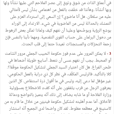
في أعماق الذات من شوق وتوق إلى عصر الملاحم التي عليها نشأنا ولها
وبها أنشأنا. وهأنذا قد خفّفت بالفعل من اهتمامي بشأن ليس لأمثالي
عليه من سلطان. هل أنا ماضوي؟ إنّ السعي إلى استرداد العزم على
التمسّك بالحداثة ليس من الماضوية في شيء. الارتداد إلى الوراء
يوسّع الرؤية ويوضّحها وعلينا أن نفهم كيف ولماذا تمكّن بعض الرهوط
من دخول البرلمان على حساب القوى التقدمية. ومهما نأينا بالنفس فإنّ
زحمة التحرّكات والمستجدّات تعيدنا حتما إلى قلب الحدث.
3 -
لا يمكن المرور على عدم فوز حكومة الحبيب الجملي مرور الشامت
أو المحبط. يجب أن نفهم عسى أن نتعظ. أسابيع طويلة أضعناها في
طحن الفراغ. هل كان اختيار السيد الجملي لتشكيل الحكومة موفّقا؟.
كلا بالتأكيد. فالرئيس المكلّف، في نظر كل ذي دراية بالعمل الحكومي،
غير مؤهّل لما دعي إليه، وليس في ما أقول ذرة استنقاص. كل الذين
يعرفون الرجل عن قرب يتّفقون على أنّه كفء للاضطلاع بمسؤولية
وزارة الفلاحة أو ما شابه يضاف إلى ذلك أنّه يتميز بالتواضع ودماثة
الأخلاق. أما عدم أهليته لتشكيل حكومة فيتبيّن من خلال ما قام به من
كاستينغ في معظمه مغلوط. لقد كان واضحا لدى الجميع أنّه استشار