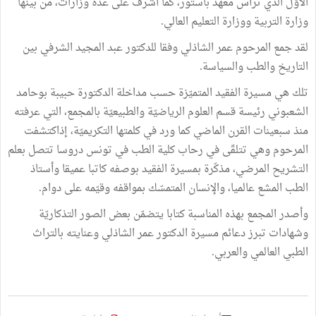
الأوّل الذي ترأس معهد باستور، كما أشرف على عدّة وزارات، من بينها
وزارة التربية ووزارة التعليم العالي.
لقد جمع المرحوم عمر الشاذلي وفقا للدكتور عبد المجيد الشرفي بين
التاريخ والطب والسياسة.
تلك هي مسيرة الفقيد المتميّزة حسب مداخلة الدكتورة حبيبة بوحامد
الشعبوني رئيسة قسم العلوم الرياضيّة والطبيعيّة بالمجمع، التي عرفته
منذ سبعينات القرن الماضي كما ورد في كلمتها التكريميّة، إذاكتشفت
المرحوم وهي تتلقّى في رحاب كلية الطب في تونس دروسا تتصل بعلم
التشريح المرضي، مذكّرة بمسيرة الفقيد بوصفه كاتبا عميقا وأستاذ
الطب المشع عالميا، والإنسان المتمسّك بمواقفه وقيّمه على دوام.
وأصدر المجمع بهذه المناسبة كتابا يتضمّن بعض الصور التذكاريّة
وشهادات تبرز دعائم مسيرة الدكتور عمر الشاذلي وعنايته بالتراث
الطبي العالمي والعربي.