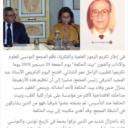
في إطار تكريم الرموز العلميّة والفكريّة، نظّم المجمع التونسي للعلوم
والآداب والفنون "بيت الحكمة" يوم الجمعة 20 ديسمبر 2019 يوما
تكريميا للطبيب الراحل عمر الشاذلي. افتتح اليوم التكريمي الأستاذ عبد
المجيد الشرفي رئيس المجمع، مشيرا إلى أن تنظيم هذه الأربعينيّة
يتنزّل ضمن وفاء بيت الحكمة لأحد أعضائه. وينتمي الفقيد حسب
مداخلته الافتتاحيّة لأكثر من مؤسّسة على غرار كلية الطب، وبيت
الحكمة منذ التأسيس، ثم بصفته عضوا شرفيا..فهو من الذين يشاركون
في أنشطة المجمع، وقد أهدى مكتبته إلى بيت الحكمة.
إنّه باختزال شديد من الذين تركوا بصمة في تاريخ تونس، والتونسي