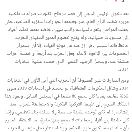
بعد دخول الرئيس الباجي إلى قصر قرطاج، تفجّرت صراعات داخلية
مريرة شغلت الرأي العام، عبر جعجعة الحوارات التلفزية الصاخبة، حتّى
جعلت المواطن يكفر بالسياسة والسياسيين، خاصّة بعدما تدنّت أحيانا
إلى مستويات صبيانية. ولم يفلح خصوم المدير التنفيذي للحزب،
حافظ قائد السبسي، في إزاحته من موقع القيادة، إلا أنّ استمرار
الخصومات بين الإخوة الألّداء جعل الحزب يلد أربعة أو خمسة أحزاب
منشقّة عنه، ويتحلّل الرصيد الشعبي الذي حصده عشية انتخابات
2014.
ومن المفـارقات غير المسبوقة أنّ الحـزب الذي أتى الأوّل في انتخابات
2014 وشكّل الحكومات المتعاقبة، لم يحصد في انتخابات 2019 سوى
ثلاثة مقاعد، بعدما كان يجمع 86 مقعدا في المجلس السابق. ويعود هذا
التفكّك السريع إلى طبيعة التركيبة الفكريّة والاجتماعيّة للحزب، منذ
إنشائه، إذ لم تكن تُوحّده عقيدة سياسية ولا يسنُده بناء تنظيمي، وإنّما
كان خليطا بين أفراد وجماعـات لا يجمع بينها جامعٌ، عدا الاعتقاد الجازم
بأنّ «النداء» سيكــون حزب الحكم. وزاد استئثار نجل مؤسّس الحزب