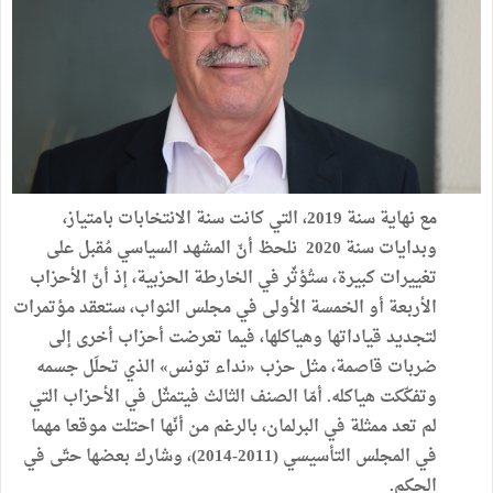
مع نهاية سنة 2019، التي كانت سنة الانتخابات بامتياز،
وبدايات سنة 2020 نلحظ أنّ المشهد السياسي مُقبل على
تغييرات كبيرة، ستُؤثّر في الخارطة الحزبية، إذ أنّ الأحزاب
الأربعة أو الخمسة الأولى في مجلس النواب، ستعقد مؤتمرات
لتجديد قياداتها وهياكلها، فيما تعرضت أحزاب أخرى إلى
ضربات قاصمة، مثل حزب «نداء تونس» الذي تحلَل جسمه
وتفكّكت هياكله. أمّا الصنف الثالث فيتمثّل في الأحزاب التي
لم تعد ممثلة في البرلمان، بالرغم من أنّها احتلت موقعا مهما
في المجلس التأسيسي (2011-2014)، وشارك بعضها حتّى في
الحكم.