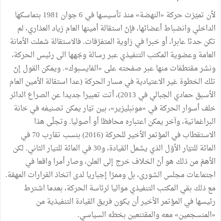
لأن تميّزت حركة «النهضة» منذ تأسيسها في 6 جوان 1981 بتماسكها
الداخلي وانضباط أعضائها، فإنّ استقالة أمينها العام زياد العذاري، لم
تكن حدثا عابرا، أو خبرا في زاوية المتفرّقات. فالاستقالة شملت الأمانة
العامة وعضوية المكتب التنفيذي عبر رسالة وجّهها الى رئيس الحركة،
ونشر مقتطفات منها عبر صفحته على «الفايسبوك». ويمكن القول إنّ
تلك الخطوة غير الاعتيادية في مسار الحركة (عدا استقالة الأمين العام
الأسبق حمادي الجبالي في 2013)، أتت تعبيرا جديدا عن الصراع الدائر
خلف أسوار الحركة في «مونبليزير»، بين تيّار يمكن تصنيفه في خانة
البراغماتية، وآخر يمكن اعتباره محافظا أو أصوليا. وتجلّى هذا
الاستقطاب في المؤتمر الأخير للحركة (2016) بنسب تقارب 70 في
المائة للتيّار الأوّل الذي يشمل القيادة، و30 في المائة للتيار الثاني. لكن
الأهمّ من ذلك هو أنّ الخلاف خرج إلى العلن، وصار أمرا واقعا في
اجتماعات مجلس الشورى، بل وممرّا إجباريا لدى اتخاذ القرارات المهمّة.
مع ذلك بقي المكتب التنفيذي مواليا لرئاسة الحركة، بعدما اشترط
رئيسها في المؤتمر الأخير أن يكون فريق القيادة التنفيذية من
«المنسجمين» معه والمقتنعين بخطه السياسي.