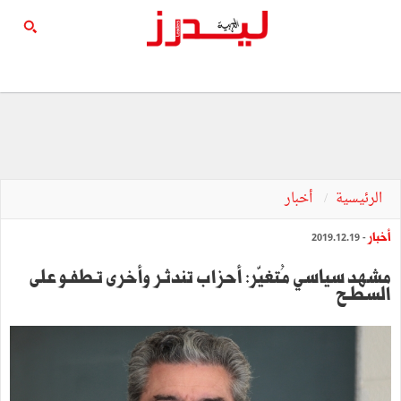
الرئيسية
أخبار
أخبار
- 2019.12.19
مشهد سياسي مُتغيّر: أحزاب تندثـر وأخرى تـطفـو على
السطـح