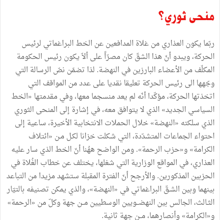
منحى ثوري؟
ربّما يكون العذاري من غلاة المدافعين عن الخط البراغماتي لرئيس
الحركة، ويبدو أنّ هذا الشقّ كان مصرّاً على ألاّ يكون رئيس الحكومة
المكلّف من الأعضاء البارزين في النهضة. لذا تضمّن نصّ الرسالة التي
وجّهها الى رئيس الحركة تعليقا نقديا على عدد من المواقف التي
اتخذتها الحركة، مؤكّدا أنّه لم يعد منسجما معها، وفي مقدمتها «الخط
السياسي الجديد» الذي لا يتوافق معه، في إشارة إلى المنحى الثوري
الذي سلكته «النهضة» خلال الحملات الانتخابية الأخيرة، ساعية إلى
احتواء الجماعات المتشدّدة، التي شكلت خزانا لكـل مـن «ائتلاف
الكرامة» و«حزب الرحمة». ومن الواضح ههُنا أنّ الخط الذي سار عليه
العذاري، في المواقع الوزارية التي شغلها، يختلف عن خطاب الغُلاة في
الحزبين المذكورين. والأرجح أنّ الفترة المقبلة ستشهد مزيدا من التباعد
بينهما وبين الشـقّ البراغماتي في «النهضة»، والذي يمكن تصنيفه بالتيّار
الثـالث، الجالس بين النهضــويين الوسطيين مــن جهة وكلّ من «الرحمة»
و«الكرامة» وأنصارهما، مــن جهة ثانية.