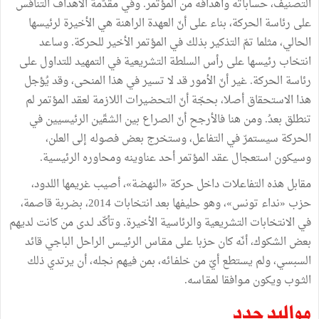
التصنيف، حساباته وأهدافه من المؤتمر. وفي مقدّمة الأهداف التنافس
على رئاسة الحركة، بناء على أنّ العهدة الراهنة هي الأخيرة لرئيسها
الحالي، مثلما تمّ التذكير بذلك في المؤتمر الأخير للحركة. وساعد
انتخاب رئيسها على رأس السلطة التشريعية في التمهيد للتداول على
رئاسة الحركة. غير أنّ الأمور قد لا تسير في هذا المنحى، وقد يُؤجل
هذا الاستحقاق أصلا، بحجّة أنّ التحضيرات اللازمة لعقد المؤتمر لم
تنطلق بعدُ. ومن هنا فالأرجح أنّ الصراع بين الشقّين الرئيسيين في
الحركة سيستمرّ في التفاعل، وستخرج بعض فصوله إلى العلن،
وسيكون استعجال عقد المؤتمر أحد عناوينه ومحاوره الرئيسية.
مقابل هذه التفاعلات داخل حركة «النهضة»، أصيب غريمها اللدود،
حزب «نداء تونس»، وهو حليفها بعد انتخابات 2014، بضربة قاصمة،
في الانتخابات التشريعية والرئاسية الأخيرة. وتأكّد لـدى من كانت لديهم
بعض الشكوك، أنّه كان حزبا على مقـاس الرئيــس الراحل الباجي قائد
السبسي، ولم يستطع أيّ من خلفـائه، بمن فيهم نجله، أن يرتدي ذلك
الثـوب ويكون مـوافقا لمقـاسه.
مواليد جدد