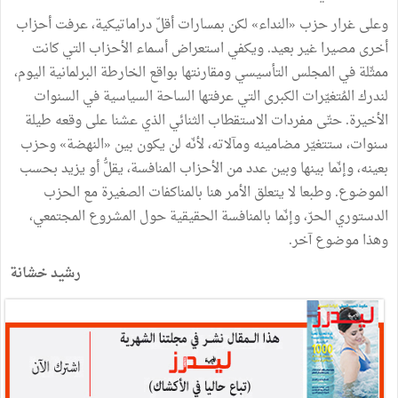
وعلى غرار حزب «النداء» لكن بمسارات أقلّ دراماتيكية، عرفت أحزاب
أخرى مصيرا غير بعيد. ويكفي استعراض أسماء الأحزاب التي كانت
ممثّلة في المجلس التأسيسي ومقارنتها بواقع الخارطة البرلمانية اليوم،
لندرك المُتغيّرات الكبرى التي عرفتها الساحة السياسية في السنوات
الأخيرة. حتّى مفردات الاستقطاب الثنائي الذي عشنا على وقعه طيلة
سنوات، ستتغيّر مضامينه ومآلاته، لأنّه لن يكون بين «النهضة» وحزب
بعينه، وإنّما بينها وبين عدد من الأحزاب المنافسة، يقلُّ أو يزيد بحسب
الموضوع. وطبعا لا يتعلق الأمر هنا بالمناكفات الصغيرة مع الحزب
الدستوري الحرّ، وإنّما بالمنافسة الحقيقية حول المشروع المجتمعي،
وهذا موضوع آخر.
رشيد خشانة