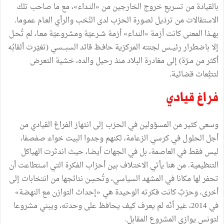
بالقيادة من تسريع خروج الخارجين من «النـداء»، مع ما صاحب تلك
الاستقالات من ترذيل لصورة الحزب لدى النُخب والرأي العـام عمـوما.
بهــذا المعنى كانت أزمة «النداء» أزمة شـرعيّة ومشروعيّة معـا، لم تُحـل
إلا باضطرار رئيــس لجنته المركزية حافـظ قائد السبـــسي (تغيّرت ألقابُه
أكثر من مـرّة) إلى مغادرة البلاد منذ رحيل والده، خشية التعرض
لتتبُّعات قضائية.
فراغ قيادي
وسعى كثير من المسؤولين في الحزب إلى انتهاز الفراغ القيادي من
أجل الحلول في كرسي الزعامة، لكنهم وجدوا البيت خواء صفصفا،
ليس فقط في العاصمة، بل في الجهات أيضا، حيث اندثرت الهياكل
التنظيمية. من هنا يأتي الاختلاف بين أحزاب الفكرة التي استطاعت أن
تحفر لها مكانا في المشهد السياسي، وتُحسِن نتائجها من انتخابات إلى
أخرى، وحزبٌ كانت فكرته الوحيدة هي «إحداث التوازن مع النهضة»
في 2014، غير أنّه لم يعرف كيف يحافظ على وحدته، ويبني مشروعا
لتونس يوازي المشروع المقابل.