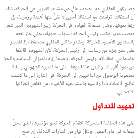
وقد يكون العذاري عبّر بصوت عال عن مشاعر كثيرين في الحركة، ذلك
أن استقالته تزامنت مع استقالة أخرى لا تقلُّ عنها أهميّة ورمزيّة، بل
ربّما تفوقها، وهي استقالة القيادي في الحركة زبير الشهودي، الذي شغل
منصب مدير مكتب رئيس الحركة لسنوات طويلة، حتّى جاز نعته
بالصندوق الأســود للحـركة. وبقـدر ما كان العذاري متحفّظا، إذ اقتصر
على نشر جزء من رسالته إلى رئيس الحركة، كان الشهودي قاطعا
حاسما في انتقاداته لرئيـس الحركة، ناصحا إيّاه باعتزال السياسة والحدّ
من نفوذ أقربـائه. وانبنى هذا الموقف على ما اعتبره الشهودي رسالة
مضمونة الوصول من الناخبيـن إلى الحـركة، في إشارة إلى ما كشفته
نتائج الانتخابات الرئاسية والتشريعية الأخيرة، من تقلُّص لخزّانها
الانتخابي.
تمهيد للتداول
على هذه الخلفية المتحرّكة تتقدّم الحركة نحو مؤتمرها، الذي يحلُّ
ميقاته في ماي المقبل، ولكلّ تيّار من التيّارات الثلاثة، إن صح