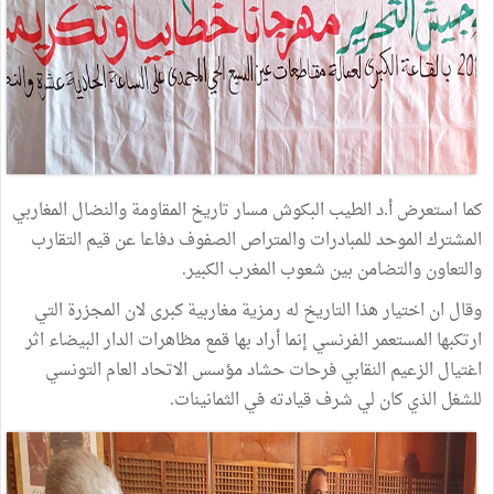
كما استعرض أ.د الطيب البكوش مسار تاريخ المقاومة والنضال المغاربي
المشترك الموحد للمبادرات والمتراص الصفوف دفاعا عن قيم التقارب
والتعاون والتضامن بين شعوب المغرب الكبير.
وقال ان اختيار هذا التاريخ له رمزية مغاربية كبرى لان المجزرة التي
ارتكبها المستعمر الفرنسي إنما أراد بها قمع مظاهرات الدار البيضاء اثر
اغتيال الزعيم النقابي فرحات حشاد مؤسس الاتحاد العام التونسي
للشغل الذي كان لي شرف قيادته في الثمانينات.