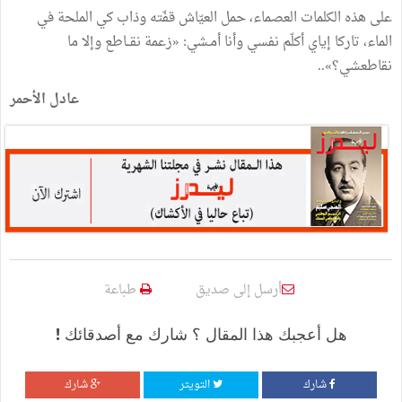
على هذه الكلمات العصماء، حمل العيّاش قفّته وذاب كي الملحة في
الماء، تاركا إياي أكلّم نفسي وأنا أمـشي: «زعمة نقــاطع وإلا ما
نقاطعشي؟»..
عادل الأحمر
أرسل إلى صديق
طباعة
هل أعجبك هذا المقال ؟ شارك مع أصدقائك !
شارك
التويتر
شارك