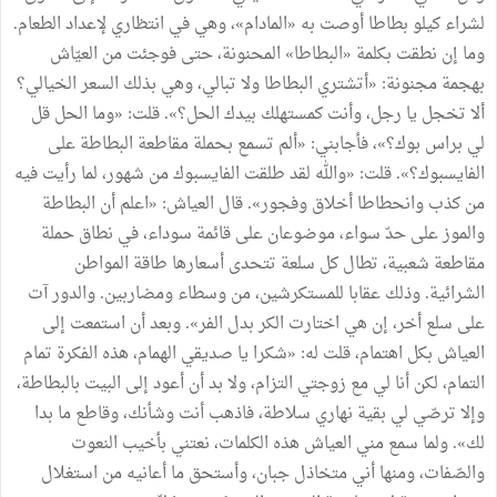
لشراء كيلو بطاطا أوصت به «المادام»، وهي في انتظاري لإعداد الطعام.
وما إن نطقت بكلمة «البطاطا» المحنونة، حتى فوجئت من العيّاش
بهجمة مجنونة: «أتشتري البطاطا ولا تبالي، وهي بذلك السعر الخيالي؟
ألا تخجل يا رجل، وأنت كمستهلك بيدك الحل؟». قلت: «وما الحل قل
لي براس بوك؟»، فأجابني: «ألم تسمع بحملة مقاطعة البطاطة على
الفايسبوك؟». قلت: «والله لقد طلقت الفايسبوك من شهور، لما رأيت فيه
من كذب وانحطاطا أخلاق وفجور». قال العياش: «اعلم أن البطاطة
والموز على حدّ سواء، موضوعان على قائمة سوداء، في نطاق حملة
مقاطعة شعبية، تطال كل سلعة تتحدى أسعارها طاقة المواطن
الشرائية. وذلك عقابا للمستكرشين، من وسطاء ومضاربين. والدور آت
على سلع أخر، إن هي اختارت الكر بدل الفر». وبعد أن استمعت إلى
العياش بكل اهتمام، قلت له: «شكرا يا صديقي الهمام، هذه الفكرة تمام
التمام، لكن أنا لي مع زوجتي التزام، ولا بد أن أعود إلى البيت بالبطاطة،
وإلا ترصّي لي بقية نهاري سلاطة، فاذهب أنت وشأنك، وقاطع ما بدا
لك». ولما سمع مني العياش هذه الكلمات، نعتني بأخيب النعوت
والصّفات، ومنها أني متخاذل جبان، وأستحق ما أعانيه من استغلال