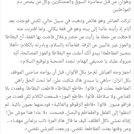
وهوان، من قبل سماسرة السوق والمحتكرين، وكلّ من يمتص دم
المواطنين.
تركت العيّاش وهو هائض وذهبت في سبيل حالي، لكنني فوجئت بعد
أيّام إذ رأيته عائدا إلى بيته وهو في قفة يكالي. ولما اقتربت منه
لاحظت من جملة ما رأيت من خضر وغلال فاضت بها القفة، أنّ البطاطا
والموز غير غائبين عن الزفة. ففاجأته بالسلام، وبادرته بالكلام: «أهلا
بنصير المقاطعة! يبدو أنّك أعلنت مع البطاطا والموز المصالحة، أيّه
مبروك عليك يا صديقي الهمام، تجدد الصحبة وتوقيع السلام».
احمرّ وجه العياش ثمّ مرّ بكلّ الألوان، قبل أن يواجه صاحبي الموقف
بكل اتزان: «باهي يا سيدي هاك شكبّت عليّ، آما تحبّ الحقّ راهي
المقاطعة عملت فيّ! قالوا: «قاطع البطاطا» قاطعت البطاطا، وقعدت بلا
كفتاجي ولا سلاطة. قالوا: «قاطع الموز» فسمعت الكلام لكن قعدت من
فراقو منبوز. قالوا: «قاطع الزڤوڤو والفاكية» فودعتهما بعيون باكية. ثم
انتقلوا إلى الفلفل والطماطم والبصل، فصحت: «لا عاد! هذا موش حلّ!
إمّاله نمشي ناكل الظلف، كيف ما قال هاك المرة نائب برلماني مهف!»...
ومن وقتها بعثت المقاطعة تقضي، ورجعت للمرشي نقضي».