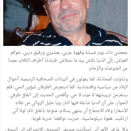
جمعتني ذات يوم شيشة وقهوة عربي، بعشيري ورفيق دربي، خوكم
العيّاش، إلّي الدنيا بلاش بيه ما تحلاش، فتبادلنا أطراف الكلام، بعيدا
عن الضوضاء والزّحام.
وتناولت المحادثة، كما يقولون في البيانات الصحافية الرسمية، أحوال
البلاد من سياسية واقتصادية. كما استعرض الطرفان شؤون الحي، فلم
بسلم من ترييشهما لا ميّت لا حي. وأفضى الحديث إلى اتفاق طرفي
الحوار، على أنّ الدنيا شاعلة فيها النار، ويا حليل الزوالي من غلاء
الأسعار! وكاد الاجتماع أن ينتهي بسلام، متوّجا باتفاق تامّ، لولا أنّي
ارتكبت هفوة ديبلوماسية، ضربت توافقنا ضربة قوية.
وكل ما في الأمر أني استأذنت صديقي الصدوق، الانصراف إلى السوق،