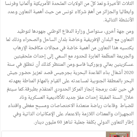
الثلاث الأخيرة.وتعدّ كلّ من الولايات المتّحدة الأمريكيّة وألمانيا وفرنسا
وايطاليا والجزائر من أهمّ شركاء تونس من حيث أهمية التعاون وعدد
الأنشطة الثنائية.
ومن جهة أخرى، ستواصل وزارة الدفاع الوطني جهودها لتوطيد
التعاون مع البلدان الإفريقية وخاصّة بلدان الساحل والصحراء وذلك لما
يكتسيه هذا التعاون من أهمية خاصّة في مجالات مكافحة الإرهاب
والجريمة المنظّمة العابرة للحدود مع السعي إلى إحداث ملحقيتين
عسكريتين بمالي وبوركينا فاسو.ومن المنتظر كذلك أن تنطلق في سنة
2020 أشغال بناء القاعدة البحرية بجرجيس قصد تعزيز حضور جيش
البحر بالمنطقة الجنوبية لمساعدته على القيام بالمهامّ المناطة بعهدته
في حين تمّت برمجة إنجاز المركز الحدودي المتقدّم بطبرقة.كما سيتمّ
خلال السنة المقبلة إحداث مقرّ جديد للأكاديمية العسكرية وناد
للضباط وقاعات رياضة متعدّدة الاختصاصات ومسبح مغطى واقتناء
التجهيزات والمعدّات اللازمة بالاعتماد على الإمكانيات الذاتية وفي
إطار التعاون الدولي بكلفة جملية تناهز 60 مليون دينار.