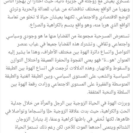
عسكري يعيش مع زوجته في جزيرة نائية، حيث اختارا أن يهجرا الناس
ويهربا من الواقع بمختلف تناقضاته من غياب للعدالة والحرية وتردّي
الوضع الاقتصادي والاجتماعي، لكنهما يعيشان حياة لا تخلو من تعاسة
الواقع الذي هربا منه، وهو واقع يتسم بالكراهية والصراع.
تستعرض المسرحية مجموعة من القضايا منها ما هو وجودي وسياسي
واجتماعي وثقافي. وتشترك هذه القضايا جميعا في غياب عنصر
التواصل واتساع دائرة الهوة بين مختلف الأطراف، وهذا ما يشير إليه
العنوان "هو...ة" فهو يعني الفجوة والحفرة العميقة واختلال التوازن
والسقوط والانهيار. وهذه الدلالات تُرجمت في اتساع الهوة بين الطبقة
السياسية والشعب على المستوى السياسي، وبين الطبقة الغنية والطبقة
المتوسطة والفقيرة على المستوى الاجتماعي وزادت رقعة الهوة بين
السلطة والنخبة المثقفة.
وبرزت الهوة في الحياة الزوجية بين الرجل والمرأة من خلال جدلية
الحبّ والكراهية، حيث بدت علاقة الزوجية حبًّا وانسجاما وتواصلا في
ظاهرها، لكنها تُخفي في باطنها كراهية وعنفا، إذ يتبادل الزوجان
الشتائم ويتمنى أحدهما الموت للآخر، لكن رغم ذلك تستمرّ الحياة