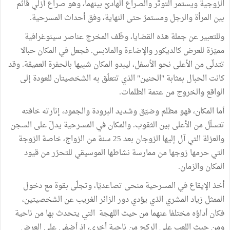
الزوجية ويستمر التوتّر والصراع الهادئ بينهما، وهو صراع أزلي قائم
بين المرأة والرجل ومستمرّ حتى النهاية، وفق أحداث المسرحية.
وللتعبير عن جملة هذه القضايا، وظّف المخرج عناصر سينوغرافية
مميّزة للعرض كالديكور والإضاءة والملابس. فجعل في المكان حبالا
تتدلّى من الأعلى نحو الأسفل، ليبدو المكان شبيها بالحفرة العميقة. وقد
كانت الحبال بمثابة "الحنين" الذي تتعلّق به الشخصيتان للعودة إلى
الواقع والخروج من عتمة الظلمات.
أما المكان، فهو مظلم وضيّق وشديد البرودة والجمود، إنارته خافته
تتسلّل من الأعلى بين الثقوب. والمكان في المسرحية يدلّ على السجن
والعزلة التي آل إليها الزوجان بعد 25 سنة من الزواج، خاصة الزوجة
التي حرمها زوجها من ممارسة نشاطها الموسيقي للتحرّر من قيود
المكان والزمان.
أخذ الإيقاع في المسرحية منحى تصاعديّا، وتجلّى بقوة مع دخول
الممثل زياد المشري الذي يؤدي دور الزائر الغريب عن الشخصيتين،
فكان أداؤه مختلفا عنهما من حيث اللهجة التي يتحدث بها من ناحية
ومن حيث اللعب على الركح من ناحية أخرى، إذ أضفى على العرض