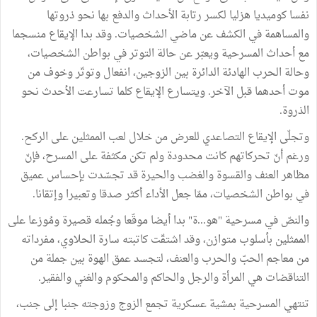
نفسا كوميديا هزليا لكسر رتابة الأحداث والدفع بها نحو ذروتها
والمساهمة في الكشف عن ماضي الشخصيات. وقد بدا الإيقاع منسجما
مع أحداث المسرحية ويعبّر عن حالة التوتر في بواطن الشخصيات،
وحالة الحرب الهادئة الدائرة بين الزوجين، انفعال وتوتّر وخوف من
موت أحدهما قبل الآخر. ويتسارع الإيقاع كلما تسارعت الأحدث نحو
الذروة.
وتجلّى الإيقاع التصاعدي للعرض من خلال لعب الممثلين على الركح.
ورغم أنّ تحركاتهم كانت محدودة ولم تكن مكثفة على المسرح، فإنّ
مظاهر العنف والقسوة والغضب والحيرة قد تجسّدت بإحساس عميق
في بواطن الشخصيات، ممّا جعل الأداء أكثر صدقا وتعبيرا وإتقانا.
والنصّ في مسرحية "هو...ة" بدا أيضا موقّعا وجُمله قصيرة ومُوزعا على
الممثلين بأسلوب متوازن، وقد اشتقّت كاتبته سارة الحلاوي، مفرداته
من معاجم الحبّ والحرب والعنف، لتجسد عمق الهوة بين جملة من
التناقضات هي المرأة والرجل والحاكم والمحكوم والغني والفقير.
تنتهي المسرحية بمشية عسكرية تجمع الزوج وزوجته جنبا إلى جنب،