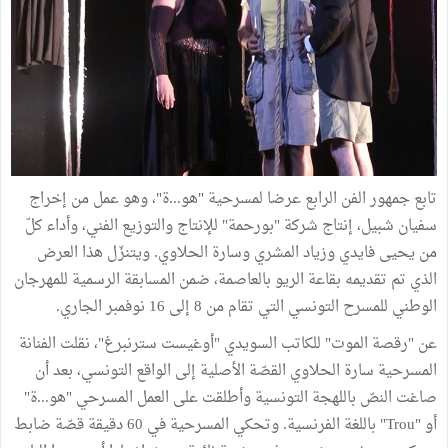
تابع جمهور الفن الرابع عرضا لمسرحية "هو...ة"، وهو عمل من إخراج
سفيان شبيل، إنتاج شركة "بورحمة" للإنتاج والتوزيع الفني، وأداء كلّ
من يحيى فايدي وزياد المشري وسارة الحلاوي. ويتنزّل هذا العرض
الذي تم تقديمه بقاعة الريو بالعاصمة، ضمن المسابقة الرسمية للمهرجان
الوطني للمسرح التونسي التي تقام من 8 إلى 16 نوفمبر الجاري.
عن "رقصة الموت" للكاتب السويدي "أوغيست سترنبرغ"، نقلت الفنانة
المسرحية سارة الحلاوي القصّة الأصلية إلى الواقع التونسي، بعد أن
صاغت النصّ باللهجة التونسية وأطلقت على العمل المسرحي "هو...ة"
أو "Trou" باللغة الفرنسية. وتحكي المسرحية في 60 دقيقة قصّة ضابط