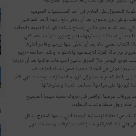
ي التعبير الزائد عن الحدّ، رغم خلفيتهم المسرحية.
ويلا للحصول على العلاج في أحد المستشفيات العمومية
قلب، ولكن دون جــدوى، بعد أن رفض دفع رشوة لأحد الممرّضين
بائي، يجد نفسه متورّطا في إصلاح شبكة الكهرباء القديمة والمعقّدة
وط بعد أن استعانت به «نزيهة» (صباح بوزويتة) أحد متساكني
لة اكتئاب نفسي حادّ بعد أن تخلّى عنها زوجها وهاجر أبناؤها
خروج من حالة العزلة الاجتماعية والانطواء. وتلك «صالحة» (ريم
قوتها اليومي بكلّ الطرق لتأمين احتياجات عائلتها بعد أن قهرتها
 لتشييع الموتى في الجنائز وطورا ضمن النساء المزغردات
ا إلى بائعة للخمر خلسة وإلى ترويج المخدّرات، ومع ذلك فهي الأم
مساندة لزوجها على مواجهة مصاعب الحياة وضغوطاتها.
ثيف بروفات عرضها الراقص في ظروف صعبة نتيجة الضجيج
ى ملك رجل متنفّذ وشديد السطوة.
ا
ف عن المعاناة الإنسانية اليوميّة التي رسمها المخرج بشكل
ي (في تلك الفترة) ويعيد إنتاجه بمفارقاته ومعضلاته دون