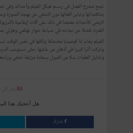
نجح مخرج العمــل في رســـم هيكل الفيلم وأحداثه وفي 
بتناقضاتها وتباين أفعالها دون التخلي عن بهجة الصورة وعمق
الزمني للأحداث معتمدا في ذلك على آلات إيقاعية (الدربوك
الفترة، فضلا عن نجاحه في صياغة حوار تهكمي وهزلي بمفردا
الفيلم يقدّم لنا كوميديا مضحكة ولكنّها في نفس الوقت تست
وتركت أثرا كبيرا في أذهان من عاشها، حتّى نستوعب الد
وتذليل العقبات بدلا من القبول بسعادة مزيّفة تخفي وراءها 
أرسل إلى 
هل أعجبك هذا الم
شارك