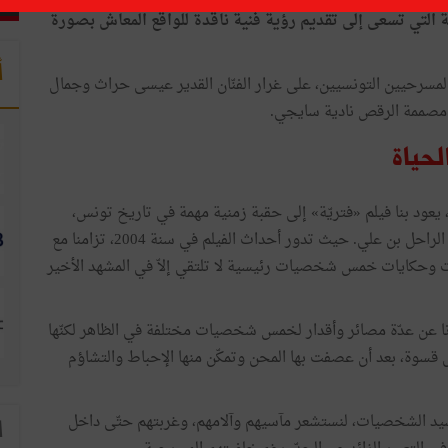
التي تسعى إلى تقديم رؤية فنية ناقدة للواقع المعاش بصورة
أ
ة، جمع ثلّة مـن خيرة المسرحيين التونسيين، على غرار الفنّان القدير عيسى حراث وجمال
 مصممة الرقص نادية سايجي.
حياة
عود بنا فيلم «فتريّة» إلى حقبة زمنية مهمة في تاريخ تونس،
تميّزت بعديد التناقضات والمغالطات في فترة حكم الرئيس الراحل بن علي. حيث تدور أحداث الفيلم في سنة 2004، تزامنا مع
ات وحكايات خمس شخصيات رئيسية لا تلتقي إلاّ في المشهد الأخير
ا عن عدّة مصائر وأقدار لخمس شخصيات مختلفة في الظاهر لكنّها
ل قسوة، بعد أن عصفت بها المحن وتمكّن منها الإحباط والتشاؤم
سيد الشخصيات، لنستشعر مآسيهم وآلامهم، وغربتهم حتّى داخل
ا