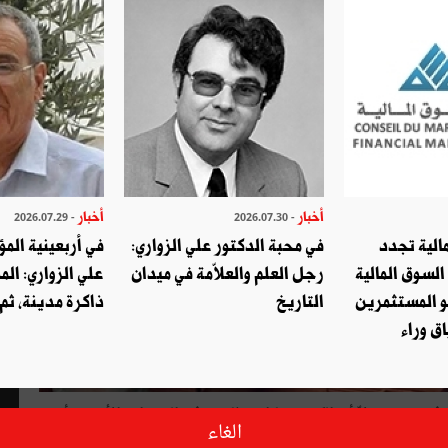
أخبار
أخبار
- 2026.07.29
- 2026.07.30
الية تجدد
في محبة الدكتور علي الزواري:
في أربعينية المؤ
السوق المالية
رجل العلم والعلاّمة في ميدان
علي الزواري: الم
و المستثمرين
التاريخ
ذاكرة مدينة، ثم
ق وراء
ي في تونس، إلاّ أنّ الكوميديا استطاعت في السنوات الأخيرة أن
الغاء
شاهدة من قبل الجمهور. ويأتي فيلم »فتريّة« للمخرج وليد الطايع