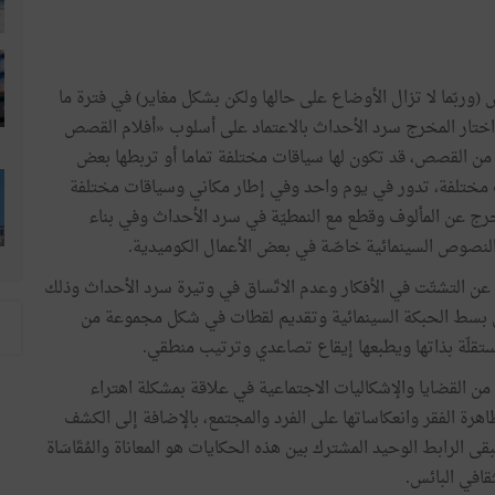
وربّما لا تزال الأوضاع على حالها ولكن بشكل مغاير) في فترة ما
اختار المخرج سرد الأحداث بالاعتماد على أسلوب «أفلام القصص
 في طيّاتها مجموعة من القصص، قد تكون لها سياقات مختلفة تماما أو تربطها بعض
ت مختلفة، تدور في يوم واحد وفي إطار مكاني وسياقات مختلفة
 خرج عن المألوف وقطع مع النمطيّة في سرد الأحداث وفي بناء
لنصوص السينمائية خاصّة في بعض الأعمال الكوميدية.
عن التشتّت في الأفكار وعدم الاتّساق في وتيرة سرد الأحداث وذلك
وليف تناوبي»(montage alterné) ساهم في بسط الحبكة السينمائية وتقديم لقطات في شكل مجموعة من
قلّة بذاتها ويطبعها إيقاع تصاعدي وترتيب منطقي.
القضايا والإشكاليات الاجتماعية في علاقة بمشكلة اهتراء
رة الفقر وانعكاساتها على الفرد والمجتمع، بالإضافة إلى الكشف
بقى الرابط الوحيد المشترك بين هذه الحكايات هو المعاناة والمُقَاسَاة
قافي البائس.