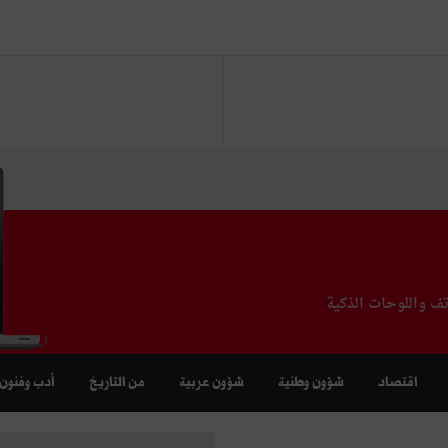
تف واللوحات الذكية
اقتصاد
شؤون وطنية
شؤون عربية
من التاريخ
أدب وفنون