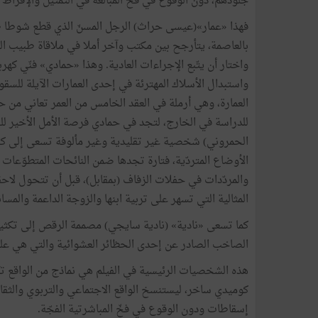
جلودهم، دون الوقوع في فخ المبالغة في التمثيل والإفراط ف
فهذا «عمار»(عيسى حراث) الرجل المسنّ الذي قطع شوطا ط
بالعاصمة، يتأرجح بين مكتب وآخر أملا في ملاقاة طبيب ال
واختار أن يتّبع الإجراءات العادية. وهذا «حمادي» فنّي كهر
واستبدال الأسلاك المهترئة في إحدى العمارات الآيلة للسق
العمارة، وهي أرملة في العقد الخامس من العمر تعاني من حا
للدراسة في الخارج، لتجد في حمادي فرصة الأمل الأخير لل
الحمروني) شخصية غير تقليدية وغير مألوفة تسعى إلى كسب 
الأوضاع المتردّية، فتارة تجدها ضمن النائحات المتطوّعات
والمردّدات في حفلات الزفاف (بمقابل)، قبل أن تتحول لاحق
المثالية التي تسهر على تربية ابنها والزوجة الداعمة وال
كما تسعى «نادية» (نادية سايجي) مصممة الرقص إلى تك
الصاخب الصادر عن إحدى الحظائر العشوائية والتي هي عل
هذه الشخصيات الرئيسية في الفيلم هي نماذج من الواقع تكش
كوميدي ساخر، ليستنسخ الواقع الاجتماعي والتربوي والثقاف
إسقاطات ودون الوقوع في فخّ المباشرتية الفجّة.