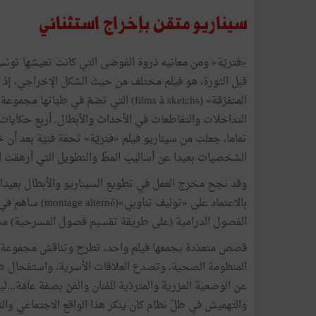
سيناريو متقن بإخراج استثنائي
«فتريّة» ومن معانيه ذروة الفوضى التي كانت تعيشها تونس (
قبل الثورة، هو فيلم مختلف من حيث الشكل الإخراجي، إذ 
المتفرّقة» (films à sketchs) التي تضمّ
التداخلات والتقاطعات في الأحداث والأبطال. أربع حكايا
تماما، جعلت من سيناريو فيلم «فتريّة» تحفة فنيّة بعد أن
الشخصيات بعيدا عن أساليب المطّ والتطويل التي أرهقت ا
وقد نجح مخرج العمل في تطويع السيناريو والأبطال بعيدا 
بالاعتماد على «ت
الفصول الدرامية (على طريقة تقسيم فصول المسرحية) مست
قصص متعدّدة يجمعها فيلم واحد، تطرح وتناقش مجموعة من 
المنظومة الصحية، وتصدع العلاقات الأسرية، واستفحال ظاه
عن الوضعية المزرية والمتردّية للفنان والفنّ بصفة عامّة...لي
والتهميش في ظلّ نظام كان ينكر هذا الواقع الاجتماعي والث