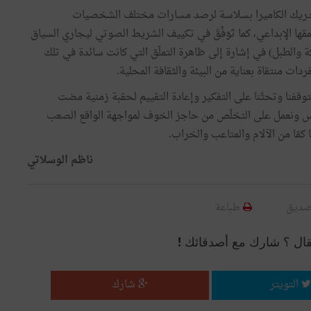
تحـريك الكاميرا بسلاسة لرصد مسارات مختلف الشخصيات
ها الإبداعي، كما تَوَفَّقَ في تكييف الشريط الصوتي ليجاري السياق
ة والطبل) في إشارة إلى ظاهرة التملّق التي كانت سائدة في تلك
ت منتقاة بعناية من البيئة والثقافة المحلية.
وقفنا وتحثّنا على التفكير وإعادة التقييم لحقبة زمنية مضت
رس ونعمل على التخلّص من حاجز الخوف لمواجهة الواقع الصعب
كمّا من الآلام والمتاعب والخراب.
ناظم الوسلاتي
صديق
طباعة
قال ؟ شارك مع أصدقائك !
التويتر
شارك