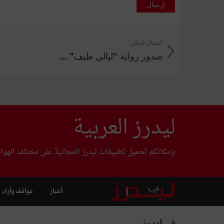
إرسال
المقال التالي
صدور رواية "ليالي طيف" ...
ليدرز العربية
بإمكانكم تحميل تطبيقات ليدرز المجانية على مختلف الهوا
أخبار
مواقف وآراء
في ليدرز