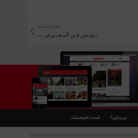
المقال السابق
تـونـس فـي المـعـــرض ...
من يكون؟
أصداء المؤسسات