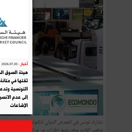
أخبار
- 2026.07.30
هيئة السوق الم
ثقتها في متانة 
التونسية وتدع
إلى عدم الانسيا
الإشاعات
نوفمبر القادم بوفد يضمّ إطارات من مركز تونس الدولي لت