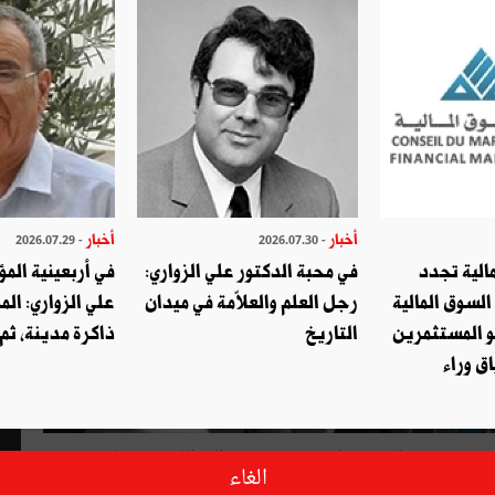
أخبار
أخبار
- 2026.07.29
- 2026.07.30
الية تجدد
في محبة الدكتور علي الزواري:
في أربعينية المؤ
السوق المالية
رجل العلم والعلاّمة في ميدان
علي الزواري: الم
و المستثمرين
التاريخ
ذاكرة مدينة، ثم
ق وراء
تشارك تونس في المعرض الدولي لتكنولوجيا البيئة ECOMONDO 2019 الذي ينتظم بمدينة ريميني الإيطالية من 5 إلى 8
الغاء
كنولوجيا البيئة ووفود عن مؤسّسات تونسية راغبة في حيازة