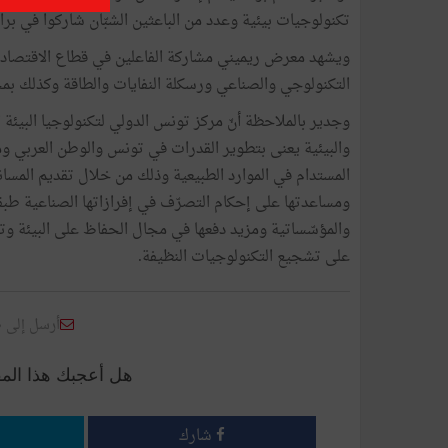
تكنولوجيات بيئية وعدد من الباعثين الشبّان شاركوا في بر
ويشهد معرض ريميني مشاركة الفاعلين في قطاع الاقتصاد ا
التكنولوجي والصناعي ورسكلة النفايات والطاقة وكذلك بمختل
والبيئية يعنى بتطوير القدرات في تونس والوطن العربي و
المستدام في الموارد الطبيعية وذلك من خلال تقديم المسا
ومساعدتها على إحكام التصرّف في إفرازاتها الصناعية طبقا 
والمؤسّساتية ومزيد دفعها في مجال الحفاظ على البيئة وت
على تشجيع التكنولوجيات النظيفة.
أرسل إلى 
هل أعجبك هذا الم
شارك