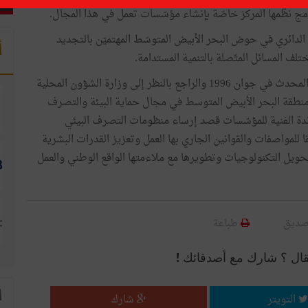
امج نظّمها المركز خاصّة بإنشاء مؤسّسات تعمل في هذا المجال.
لدائري في حوض البحر الأبيض المتوسّط المهتميّن بالتجديد
أ
ف المسائل المتّصلة بالتنمية المستدامة.
وجدير بالملاحظة أنّ مركز تونس الدولي لتكنولوجيا البيئة المحدث في جوان 1996 والراجع بالنظر إلى وزارة الشؤون المحلية
منطقة البحر الأبيض المتوسط في مجال حماية البيئة والتصرف
ندة الفنية للمؤسّسات قصد إرساء منظومات التصرف البيئي
للمواصفات والقوانين الجاري بها العمل وتعزيز القدرات البشرية
حويل التكنولوجيات وتطويرها مع ملاءمتها الواقع الوطني والعمل
صديق
طباعة
قال ؟ شارك مع أصدقائك !
ا
التويتر
شارك