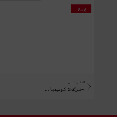
إرسال
المقال التالي
»فتريّة«: كـوميديـا ...