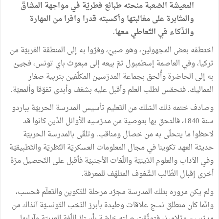
المعيشة الصّعبة منحته طبائع فطريّة في مواجهة المشاقّ
والمثابرة على مغالبتها وأكسبته قدرا وافرا من المهارة
والذّكاء في التّعاطي معها.
اختطفه بعض المجهولين، وهو صبيّ، وفرّوا به إلى المنطقة الغربيّة من
تركيا، وفي العاصمة إسطمبول تمّ بيعه إلى مبعوث باي تونس، فجيئ
به إلى الحاضرة وأُلحق بجماعة المدرّسين المكلّفين بتربية صغار
المماليك. فتحمّس لطلب العلم وأقبل عليه بشغف وأبدى تفوّقا وألمعيّة.
وصادف ختمه ذلك السّلك من التّعليم تأسيس المدرسة الحربيّة بباردو
سنة 1840، فالتحق بها بتوصية من مدرّسيه الأوائل الذّين كانوا قد
لاحظوا ما يتحلّى به من خصال ومناقب. وتلقّى بالمدرسة الحربيّة
حديثة العهد تكوينا في مجال المعلومات العسكريّة النّظريّة والتّطبيقيّة
وفي الآداب والعلوم الدّينيّة واللّغات الأجنبيّة فأقبل على التّحصيل مرّة
أخرى إقبال الطّالب الشّغوف المتلهّف للمعرفة.
ولم يكن مروره بتلك المدرسة مجرّد مرحلة للتّكوين والتّعلّم فحسب،
وإنّما كان منطلق نسج علاقات وطيدة بأبرز النّخب التّونسيّة آنذاك من
مدرّسين وتلاميذ، فتوثّقت صلته خاصّة بأستاذ اللّغة العربيّة وآدابها