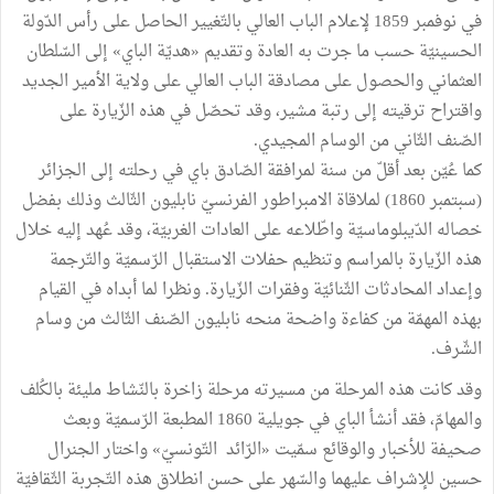
في نوفمبر 1859 لإعلام الباب العالي بالتّغيير الحاصل على رأس الدّولة
الحسينيّة حسب ما جرت به العادة وتقديم «هديّة الباي» إلى السّلطان
العثماني والحصول على مصادقة الباب العالي على ولاية الأمير الجديد
واقتراح ترقيته إلى رتبة مشير، وقد تحصّل في هذه الزّيارة على
الصّنف الثّاني من الوسام المجيدي.
كما عُيّن بعد أقلّ من سنة لمرافقة الصّادق باي في رحلته إلى الجزائر
(سبتمبر 1860) لملاقاة الامبراطور الفرنسيّ نابليون الثّالث وذلك بفضل
خصاله الدّيبلوماسيّة واطّلاعه على العادات الغربيّة، وقد عُهد إليه خلال
هذه الزّيارة بالمراسم وتنظيم حفلات الاستقبال الرّسميّة والتّرجمة
وإعداد المحادثات الثّنائيّة وفقرات الزّيارة. ونظرا لما أبداه في القيام
بهذه المهمّة من كفاءة واضحة منحه نابليون الصّنف الثّالث من وسام
الشّرف.
وقد كانت هذه المرحلة من مسيرته مرحلة زاخرة بالنّشاط مليئة بالكُلف
والمهامّ، فقد أنشأ الباي في جويلية 1860 المطبعة الرّسميّة وبعث
صحيفة للأخبار والوقائع سمّيت «الرّائد التّونسيّ» واختار الجنرال
حسين للإشراف عليهما والسّهر على حسن انطلاق هذه التّجربة الثّقافيّة