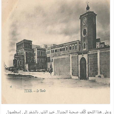
وعلى هذا النّحو كُلّف صحبة الجنرال خير الدّين بالسّفر إلى إسطمبول