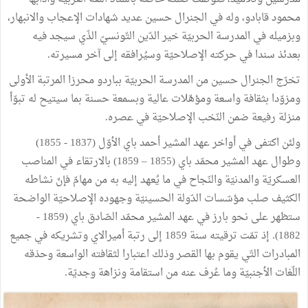
محمود قابادو، وله في الجنرال حسين عديد شهادات الإعجاب والانبهار،
وبزميله في المدرسة الحربيّة خير الدّين التّونسيّ الذّي سيجد فيه
بعدئذ سندا في حركته الإصلاحيّة وسيُرافقه إلى آخر مسيرته.
تخرّج الجنرال حسين من المدرسة الحربيّة بباردو محرزا المرتبة الأولى
ومزوّدا بثقافة واسعة ومؤهّلات عالية وبسمعة حسنة بما سيتيح له تبوّأ
منزلة رفيعة ضمن النّخب الإصلاحيّة في عصره.
ولئن اكتفى في أواخر عهد المشير أحمد باي الأوّل (1837 - 1855)
وطوال عهد المشير محمّد باي (1855 – 1859) بالارتقاء في المناصب
العسكريّة والمدنيّة والنّجاح في ما يُعهد إليه به من مهامّ فإنّ نشاطه
الكثيف صلب مؤسّسات الدّولة الحسينيّة وجهوده الإصلاحيّة الواضحة
ستظهر على نحو بارز في عهد المشير محمّد الصّادق باي (1859 -
1882). إذ تمّت ترقيته سنة 1859 إلى رتبة أميرالاي وتشريكه في جميع
المبادرات التّي يقوم بها القصر وذلك اعتبارا لثقافته الواسعة وحذقه
اللّغات الأجنبيّة وما عُرف عنه من استقامة ونزاهة وجديّة.