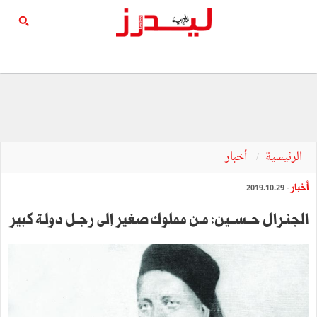
الرئيسية
أخبار
أخبار
- 2019.10.29
الجنـرال حــســين: مـن مملوك صغير إلى رجـل دولـة كبير