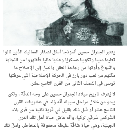
يعتبر الجنرال حسين أنموذجا أمثل لصغار المماليك الذّين نالوا
تعليما متينا وتكوينا عسكريّا وعلميّا عاليا فأظهروا من النّجابة
والنّبوغ وأُوتوا من رجاحة العقل والميل إلى الإصلاح ما
مكّنهم من لعب دور بارز في الحركة الإصلاحيّة التّي عرفتها
تونس في النّصف الثّاني من القرن التّاسع عشر.
لا يُعرف تاريخ ميلاد الجنرال حسين على وجه الدقّة ، ولكن
يبدو من خلال مراحل سيرته أنّه وُلد في عشرينات القرن
التّاسع عشر أو قبل ذلك بقليل في قرية نائية من قرى بلاد
الشّركس شرقيّ تركيا، وأنّه عاش حياة أهل تلك القرى
الجبليّة، وهي حياة شاقّة غليظة محفوفة بالمخاطر. ولعلّ تلك