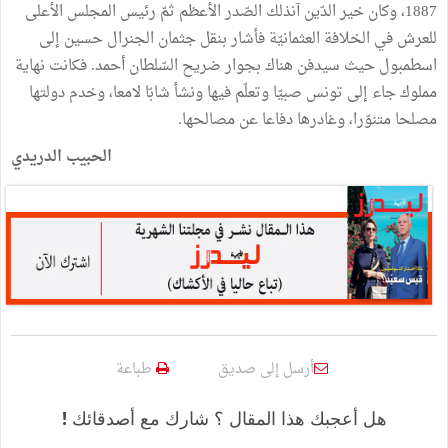
1887، وكان خير الدّين آنذلك الصّدر الأعظم ثمّ رئيس المجلس الأعلى
للعرش في الخلافة العثمانيّة فأشار بنقل جثمان الجنرال حسين إلى
اسطمبول حيث سيدفن هناك بجوار ضريح السّلطان أحمد. فكانت نهاية
مملوك جاء إلى تونس صبيّا وتعلّم فيها ونشأ شابّا لامعا، وخدم دولتها
مصلحا متنوّرا، وغادرها دفاعا عن مصالحها.
الحبيب الدريدي
أرسل إلى صديق
طباعة
هل أعجبك هذا المقال ؟ شارك مع أصدقائك !