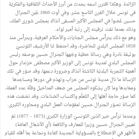
الرّائدة. وهكذا اقترن اسمه بحدث من أبرز الأحداث الثّقافيّة والفكريّة
في تونس خلال القرن التّاسع عشر. وفي أوت 1860 عُيّن الجنرال
حسين عُضوا في المجلس الأكبر المسمّى آنذاك بمجلس شورى الملك،
وذلك بعدما تمّت ترقيته إلى رتبة أمير لواء.
وهو مع ذلك يترأّس مجلس الجنايات والأحكام العرفيّة، ويترأّس منذ
1858 المجلس البلدي للحاضرة، وقد احتفظ لنا الأرشيف التّونسيّ
بوثيقة نادرة وهي رسالة خطيّة وجّهها الجنرال حسين بوصفه رئيس
المجلس البلدي لمدينة تونس إلى الوزير الأكبر مصطفى خزندار حول
أهميّة التّجربة البلديّة النّاشئة آنذاك وضرورة دعمها، وقد صوّر في تلك
الرّسالة ما نال مدينة تونس من خراب وتهدّم في دورها ومساجدها
ومعابدها وما كان يشكوه المجلس من ضعف المداخيل وقلّة عدد العملة،
كما صوّر حاجة أهلها إلى التّعلّم واكتساب الصّناعات. وقد تضمّنت هذه
الرّسالة تصوّر الجنرال حسين لمقوّمات العمل البلدي ومحاوره الكبرى.
وعندما ترأّس خير الدّين التّونسيّ الوزارة الكبرى (1873 – 1877) تمّ
تعيين الجنرال حسين وزيرا للمعارف والنّافعة (أي الأشغال العامّة)
فأظهر في الاضطلاع بالمسؤوليّة الجديدة كفاءة ونجاعة بما أهّله للقيام