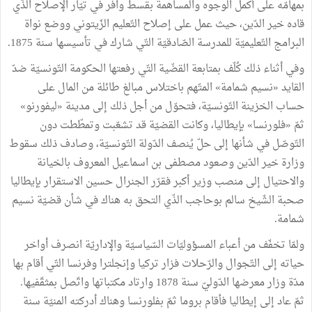
بمهامّه على أكمل الوجوه والمساهمة بقسط وافر في تيّار الإصلاح الذّي
قاده خير الدّين، حيث عمل على إصلاح التّعليم الزّيتوني ووضع نواة
البرامج التّعليميّة للمدرسة الصّادقيّة التّي شارك في تأسيسها سنة 1875.
وفي أثناء ذلك كُلّف بمتابعة القضّية التّي رفعتها الحكومة التّونسيّة ضدّ
القايد «نسيم شمامة» المتّهم باختلاس مبالغ طائلة من المال على
حساب الخزينة التّونسيّة، فتحوّل من أجل ذلك إلى مدينة «ليفورنو»
ثمّ «فلورنسا» بإيطاليا، وكانت القضيّة قد تشعّبت وتمطّطت دون
التّوصّل في شأنها إلى حلّ يُنصف الدّولة التّونسيّة، وصادف ذلك سقوط
وزارة خير الدّين وصعود مصطفى بن اسماعيل المعروف بالخيانة
والاحتيال إلى منصب وزير أكبر فقرّر الجنرال حسين الاستقرار بإيطاليا
صحبة الشّيخ سالم بوحاجب الذّي التحق به هناك في شأن قضيّة نسيم
شمامة.
ولمّا تخفّف من أعباء المسؤوليّات السّياسيّة والإداريّة انصرف أواخر
حياته إلى التّجوال والرّحلات فزار تركيا وإنجلترا وفرنسا التّي أقام بها
مدّة وزار معرضها الدّوليّ سنة 1878 وارتاد مكتباتها واتّصل بمثقّفيها.
ثمّ عاد إلى إيطاليا فأقام بروما ثمّ بفلورنسا وهناك أدركته المنيّة سنة